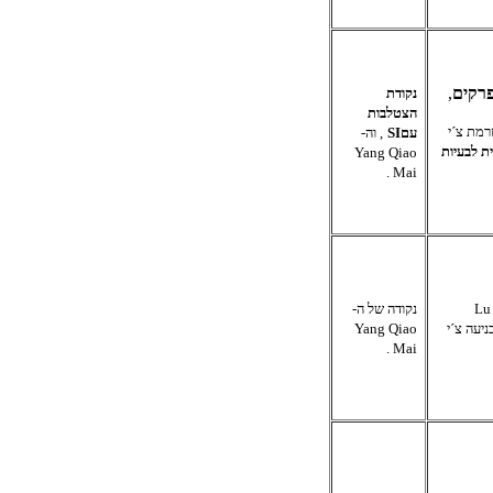
פרקים
,
נקודת
הצטלבות
רמת צ´י
עם
SI
, וה-
ת לבעיות
Yang Qiao
.
Mai
Lu
נקודה של ה-
יעה צ´י
Yang Qiao
.
Mai