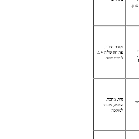
גרון.
נקודת חיבור,
,
פתיחה של ה
CV
,
,
לעורף תפוס
נהר, מתכת,
יוק
השעה, אסורה
למוקסה