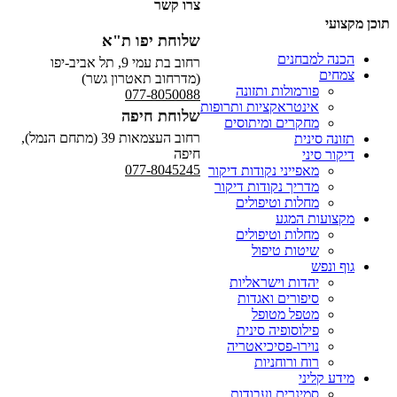
צרו קשר
תוכן מקצועי
שלוחת יפו ת"א
הכנה למבחנים
רחוב בת עמי 9, תל אביב-יפו
צמחים
(מדרחוב תאטרון גשר)
פורמולות ותזונה
077-8050088
אינטראקציות ותרופות
שלוחת חיפה
מחקרים ומיתוסים
רחוב העצמאות 39 (מתחם הנמל),
תזונה סינית
חיפה
דיקור סיני
077-8045245
מאפייני נקודות דיקור
מדריך נקודות דיקור
מחלות וטיפולים
מקצועות המגע
מחלות וטיפולים
שיטות טיפול
גוף ונפש
יהדות וישראליות
סיפורים ואגדות
מטפל מטופל
פילוסופיה סינית
נוירו-פסיכיאטריה
רוח ורוחניות
מידע קליני
סמינרים ועבודות