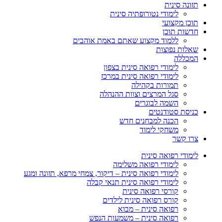
תזונה סינית
לימודי נטורופתיה סינית
תוכן מקצועי
חדשות תוכן
ללמוד מקצוע שאתם באמת אוהבים
שאלות נפוצות
המכללה
לימודי רפואה סינית בצפון
לימודי רפואה סינית במרכז
תמורות בקהילה
סגל המרצים וצוות ההנהלה
השמה לבוגרים
כניסת סטודנטים
הכנה למבחנים חדש
משחקי לימוד
צרו קשר
לימודי רפואה סינית
לימודי רפואה משלימה
לימודי רפואה סינית – דיקור, צמחי מרפא, תזונה ומגע
לימודי רפואה סינית תנאי קבלה
קורסי רפואה סינית
קורס רפואה סינית לילדים
רפואה סינית – מבוא
רפואה סינית – משמעות הנפש