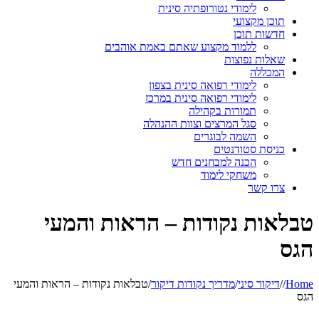
לימודי נטורופתיה סינית
תוכן מקצועי
חדשות תוכן
ללמוד מקצוע שאתם באמת אוהבים
שאלות נפוצות
המכללה
לימודי רפואה סינית בצפון
לימודי רפואה סינית במרכז
תמורות בקהילה
סגל המרצים וצוות ההנהלה
השמה לבוגרים
כניסת סטודנטים
הכנה למבחנים חדש
משחקי לימוד
צרו קשר
טבלאות נקודות – הראות והמעי
הגס
Home
/
/
דיקור סיני
/
מדריך נקודות דיקור
/
טבלאות נקודות – הראות והמעי
הגס