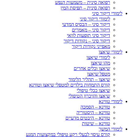
רפואה סינית – משמעות הנפש
רפואה סינית – תפיסת המין
לימודי דיקור סיני
לימודי דיקור סיני
דיקור סיני – הבסיס המדעי
דיקור סיני – מאמרים
דיקור סיני תופעות לוואי
דיקור סיני – נקודות דיקור
מאפייני נקודות דיקור
לימודי שיאצו
לימודי שיאצו
מהו שיאצו
שיאצו וכלים אחרים
מטפל שיאצו
שיאצו – תהליך הלימוד
קורס התמחות בילדים למטפלי שיאצו וטווינא
שיאצו ככלי טיפולי
שיאצו והזיכרון הטיפולי
לימודי טווינא
טווינא – הסמכה
טווינא – היסטוריה
טווינא – היבטים מדעיים
טווינא – שיטות
לימודי המשך
קורס עיסוי לבעלי רקע טיפולי במקצועות המגע