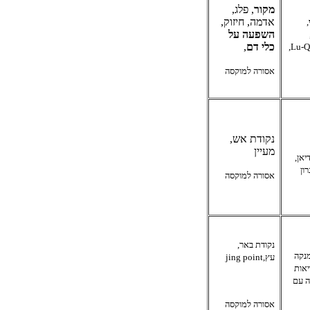
מקור
, פלג,
אדמה, חיזוק,
,
השפעה על
כלי דם
,
,
Lu-Q
אסורה למוקסה
נקודת אש,
מעיין
יאן,
ון
אסורה למוקסה
נקודת באר,
מנקה
עץ,
jing point
אות
ה עם
אסורה למוקסה