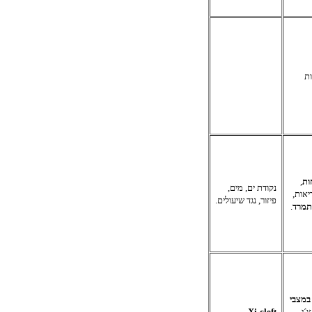
ות
ות
,
נקודת ים, מים,
יאות,
פיזור, נגד שיעולים.
תמרד
.
מצבי
´י
Xi-cleft