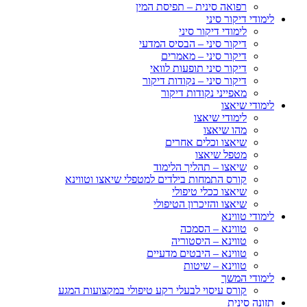
רפואה סינית – תפיסת המין
לימודי דיקור סיני
לימודי דיקור סיני
דיקור סיני – הבסיס המדעי
דיקור סיני – מאמרים
דיקור סיני תופעות לוואי
דיקור סיני – נקודות דיקור
מאפייני נקודות דיקור
לימודי שיאצו
לימודי שיאצו
מהו שיאצו
שיאצו וכלים אחרים
מטפל שיאצו
שיאצו – תהליך הלימוד
קורס התמחות בילדים למטפלי שיאצו וטווינא
שיאצו ככלי טיפולי
שיאצו והזיכרון הטיפולי
לימודי טווינא
טווינא – הסמכה
טווינא – היסטוריה
טווינא – היבטים מדעיים
טווינא – שיטות
לימודי המשך
קורס עיסוי לבעלי רקע טיפולי במקצועות המגע
תזונה סינית