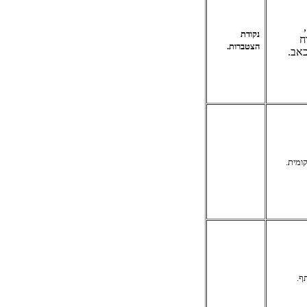
נקודת
ח
הצטברות.
אב.
קומית.
ף.