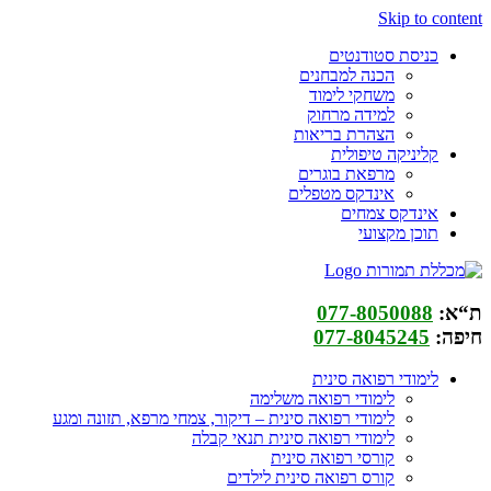
Skip to content
כניסת סטודנטים
הכנה למבחנים
משחקי לימוד
למידה מרחוק
הצהרת בריאות
קליניקה טיפולית
מרפאת בוגרים
אינדקס מטפלים
אינדקס צמחים
תוכן מקצועי
ת“א:
077-8050088
חיפה:
077-8045245
לימודי רפואה סינית
לימודי רפואה משלימה
לימודי רפואה סינית – דיקור, צמחי מרפא, תזונה ומגע
לימודי רפואה סינית תנאי קבלה
קורסי רפואה סינית
קורס רפואה סינית לילדים