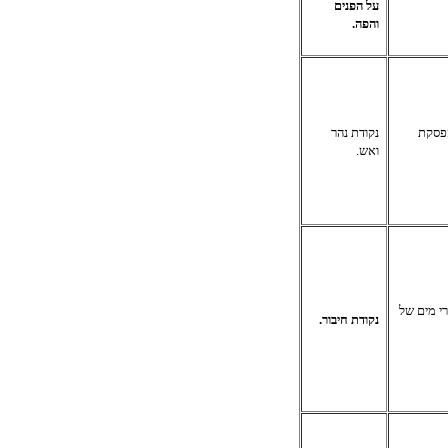
על הפנים
והפה.
הפסקת
נקודת נהר
ואש.
י מים של
נקודת חיבור.