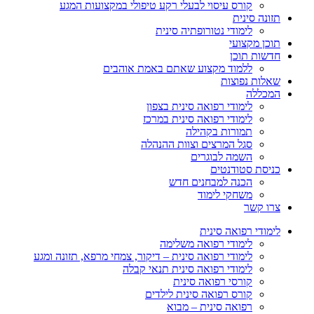
קורס עיסוי לבעלי רקע טיפולי במקצועות המגע
תזונה סינית
לימודי נטורופתיה סינית
תוכן מקצועי
חדשות תוכן
ללמוד מקצוע שאתם באמת אוהבים
שאלות נפוצות
המכללה
לימודי רפואה סינית בצפון
לימודי רפואה סינית במרכז
תמורות בקהילה
סגל המרצים וצוות ההנהלה
השמה לבוגרים
כניסת סטודנטים
הכנה למבחנים חדש
משחקי לימוד
צרו קשר
לימודי רפואה סינית
לימודי רפואה משלימה
לימודי רפואה סינית – דיקור, צמחי מרפא, תזונה ומגע
לימודי רפואה סינית תנאי קבלה
קורסי רפואה סינית
קורס רפואה סינית לילדים
רפואה סינית – מבוא