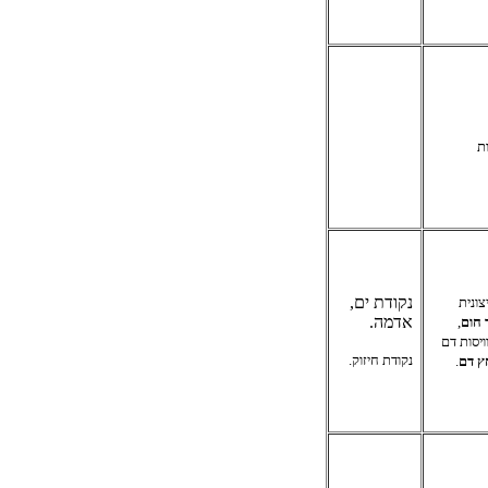
ת
נקודת ים,
צונית
אדמה.
 חום
,
ויסות דם
נקודת חיזוק.
ץ דם
.