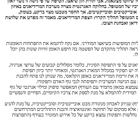
יזוטו מצונאגה, אבי תורת הזן שיאצו. הטיפול על פי גישה זו נועד לאזן
יו של המטופל. בחלוקה האנרגטית מצויה מערכת המרידיאנים באיזון
אובייקטיבים וסובייקטיבים, אך החסר מטבעו מצוי ברקע, בעומק,
ם המטופל תהליך הקרוי: הצפת המרידיאנים. מאמר זה מפרט את שלושת
יאן ואבחנת הצובו.
יות המופיעות בשיאצו המודרני. אם נקח לדוגמא את התפתחות האומנות
ראה תהליך מתקדם של הפשטה בה חיפש האומן זוויות שונות בהן יוכל
ו.
נים על פי התפיסה הסינית, כלומר מסלולים קבועים של ערוצי אנרגיה,
ה יש תפקיד במכלול המארג האנרגטי, ומאוחר יותר כיוון תפיסת
ה את זרימת המרידיאנים באופן הקלאסי, מה שנותן לנו פתח להבנת
ה עם הגישה המערבית ותפיסתה לגבי גוף האדם ותפקודו.
נמצא במאזן מתמיד עם העודף) המאפשר סיפוק ומילוי אנרגטי של גוף
 תמידית להתמלא על מנת לספק את צרכיו הקיומיים, הפיזיים והנפשיים
) שניתן לאבחון מנקודת מבט אובייקטיבית וסובייקטיבית, על מנת להגיע
ה אלא ממקום של תחושה ואינטואיציה והבנת התהליכים המתרחשים
 נחלשות ותפקודן נמצא ברקע של כל אירוע המוגדר כעודף (התפרצות