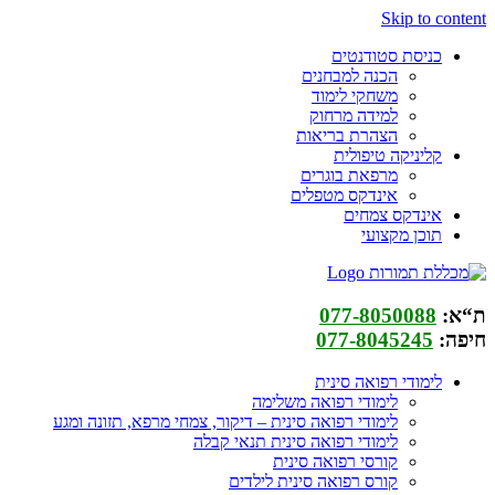
Skip to content
כניסת סטודנטים
הכנה למבחנים
משחקי לימוד
למידה מרחוק
הצהרת בריאות
קליניקה טיפולית
מרפאת בוגרים
אינדקס מטפלים
אינדקס צמחים
תוכן מקצועי
ת“א:
077-8050088
חיפה:
077-8045245
לימודי רפואה סינית
לימודי רפואה משלימה
לימודי רפואה סינית – דיקור, צמחי מרפא, תזונה ומגע
לימודי רפואה סינית תנאי קבלה
קורסי רפואה סינית
קורס רפואה סינית לילדים