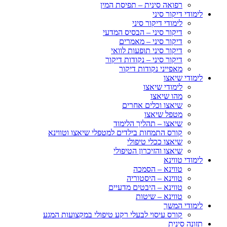
רפואה סינית – תפיסת המין
לימודי דיקור סיני
לימודי דיקור סיני
דיקור סיני – הבסיס המדעי
דיקור סיני – מאמרים
דיקור סיני תופעות לוואי
דיקור סיני – נקודות דיקור
מאפייני נקודות דיקור
לימודי שיאצו
לימודי שיאצו
מהו שיאצו
שיאצו וכלים אחרים
מטפל שיאצו
שיאצו – תהליך הלימוד
קורס התמחות בילדים למטפלי שיאצו וטווינא
שיאצו ככלי טיפולי
שיאצו והזיכרון הטיפולי
לימודי טווינא
טווינא – הסמכה
טווינא – היסטוריה
טווינא – היבטים מדעיים
טווינא – שיטות
לימודי המשך
קורס עיסוי לבעלי רקע טיפולי במקצועות המגע
תזונה סינית