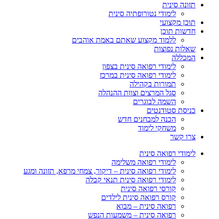
תזונה סינית
לימודי נטורופתיה סינית
תוכן מקצועי
חדשות תוכן
ללמוד מקצוע שאתם באמת אוהבים
שאלות נפוצות
המכללה
לימודי רפואה סינית בצפון
לימודי רפואה סינית במרכז
תמורות בקהילה
סגל המרצים וצוות ההנהלה
השמה לבוגרים
כניסת סטודנטים
הכנה למבחנים חדש
משחקי לימוד
צרו קשר
לימודי רפואה סינית
לימודי רפואה משלימה
לימודי רפואה סינית – דיקור, צמחי מרפא, תזונה ומגע
לימודי רפואה סינית תנאי קבלה
קורסי רפואה סינית
קורס רפואה סינית לילדים
רפואה סינית – מבוא
רפואה סינית – משמעות הנפש