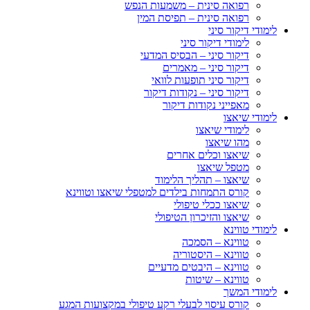
רפואה סינית – משמעות הנפש
רפואה סינית – תפיסת המין
לימודי דיקור סיני
לימודי דיקור סיני
דיקור סיני – הבסיס המדעי
דיקור סיני – מאמרים
דיקור סיני תופעות לוואי
דיקור סיני – נקודות דיקור
מאפייני נקודות דיקור
לימודי שיאצו
לימודי שיאצו
מהו שיאצו
שיאצו וכלים אחרים
מטפל שיאצו
שיאצו – תהליך הלימוד
קורס התמחות בילדים למטפלי שיאצו וטווינא
שיאצו ככלי טיפולי
שיאצו והזיכרון הטיפולי
לימודי טווינא
טווינא – הסמכה
טווינא – היסטוריה
טווינא – היבטים מדעיים
טווינא – שיטות
לימודי המשך
קורס עיסוי לבעלי רקע טיפולי במקצועות המגע