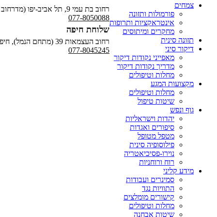
צמחים
רחוב בת עמי 9, תל אביב-יפו (מדרחוב תאטרון גשר)
פורמולות ותזונה
077-8050088
אינטראקציות ותרופות
שלוחת חיפה
מחקרים ומיתוסים
תזונה סינית
רחוב העצמאות 39 (מתחם הנמל), חיפה
דיקור סיני
077-8045245
מאפייני נקודות דיקור
מדריך נקודות דיקור
מחלות וטיפולים
מקצועות המגע
מחלות וטיפולים
שיטות טיפול
גוף ונפש
יהדות וישראליות
סיפורים ואגדות
מטפל מטופל
פילוסופיה סינית
נוירו-פסיכיאטריה
רוח ורוחניות
מידע קליני
סמינרים ועבודות
התוויות נגד
קישורים מומלצים
מחלות וטיפולים
שיטות אבחנה