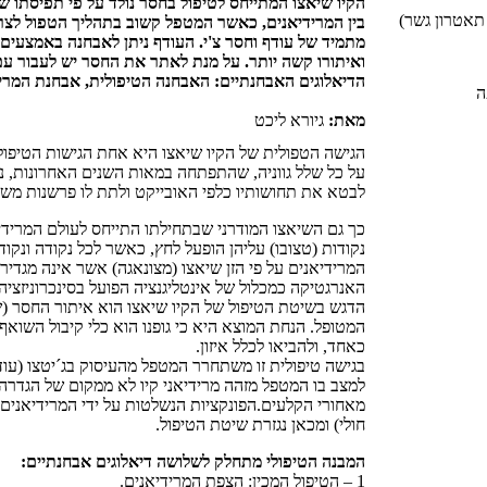
הקיו שיאצו המתייחס לטיפול בחסר נולד על פי תפיסתו של ש
בין המרידיאנים, כאשר המטפל קשוב בתהליך הטפול לצרכ
מתמיד של עודף וחסר צ'י. העודף ניתן לאבחנה באמצעים 
ואיתורו קשה יותר. על מנת לאתר את החסר יש לעבור ע
הדיאלוגים האבחנתיים: האבחנה הטיפולית, אבחנת המריד
מאת:
גיורא ליכט
הגישה הטפולית של הקיו שיאצו היא אחת הגישות הטיפול
על כל שלל גווניה, שהתפתחה במאות השנים האחרונות, נ
לבטא את תחושותיו כלפי האובייקט ולתת לו פרשנות משל
כך גם השיאצו המודרני שבתחילתו התייחס לעולם המרידיא
נקודות (טצובו) עליהן הופעל לחץ, כאשר לכל נקודה ונקוד
המרידיאנים על פי הזן שיאצו (מצונאגה) אשר אינה מגדיר
האנרגטיקה כמכלול של אינטליגנציה הפועל בסינכרוניזצי
הדגש בשיטת הטיפול של הקיו שיאצו הוא איתור החסר (ש
המטופל. הנחת המוצא היא כי גופנו הוא כלי קיבול השואף
כאחד, ולהביאו לכלל איזון.
בגישה טיפולית זו משתחרר המטפל מהעיסוק בג´יטצו (עודף
למצב בו המטפל מזהה מרידיאני קיו לא ממקום של הגדר
מאחורי הקלעים.הפונקציות הנשלטות על ידי המרידיאנים
חולי) ומכאן נגזרת שיטת הטיפול.
המבנה הטיפולי מתחלק לשלושה דיאלוגים אבחנתיים:
1 – הטיפול המכין: הצפת המרידיאנים.