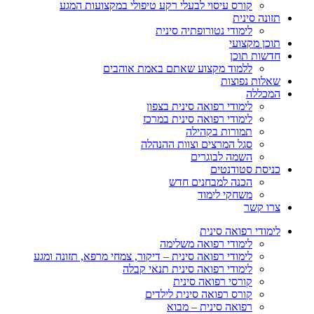
קורס עיסוי לבעלי רקע טיפולי במקצועות המגע
תזונה סינית
לימודי נטורופתיה סינית
תוכן מקצועי
חדשות תוכן
ללמוד מקצוע שאתם באמת אוהבים
שאלות נפוצות
המכללה
לימודי רפואה סינית בצפון
לימודי רפואה סינית במרכז
תמורות בקהילה
סגל המרצים וצוות ההנהלה
השמה לבוגרים
כניסת סטודנטים
הכנה למבחנים חדש
משחקי לימוד
צרו קשר
לימודי רפואה סינית
לימודי רפואה משלימה
לימודי רפואה סינית – דיקור, צמחי מרפא, תזונה ומגע
לימודי רפואה סינית תנאי קבלה
קורסי רפואה סינית
קורס רפואה סינית לילדים
רפואה סינית – מבוא