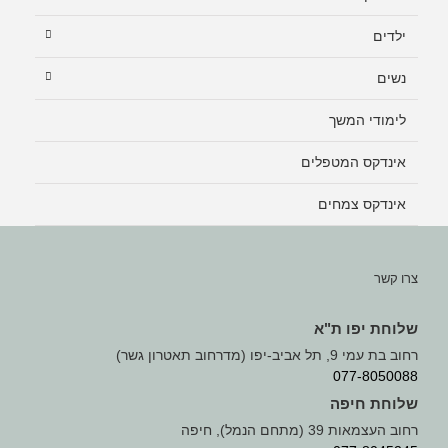
ילדים
נשים
לימודי המשך
אינדקס המטפלים
אינדקס צמחים
צרו קשר
שלוחת יפו ת"א
רחוב בת עמי 9, תל אביב-יפו (מדרחוב תאטרון גשר)
077-8050088
שלוחת חיפה
רחוב העצמאות 39 (מתחם הנמל), חיפה