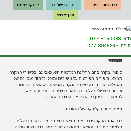
Ski
כניסת סטודנטים
קליניקה טיפולית
אינדקס צמחים
t
conten
תוכן מקצועי
077-8050088
ת“א:
077-8045245
חיפה:
סיפורי מקרה בנושא – כאבי גב
סיפורי מקרה בהם התלונה המרכזית היא כאבי גב. בסיפורי המקרה
תמצאו סיפורים מפורטים על טיפולים ותוכלו ללמוד מנסיונם של
מטפלים אחרים. כל סיפורי המקרה מכילים תשאולים, אבחנות
ופירוט הטיפולים על פי הרפואה הסינית השיאצו והטווינא.
לממהרים - ניתן לקרא רק את הסיכום המפורט.
מאת:
צוות הקליניקה של תמורות
בכל אחד מהקבצים הבאים מוצגים סיפורי מקרה שנכתבו על ידי
תלמידי תמורות, והוצגו במסגרת עבודות גמר. בכל סיפור מקרה