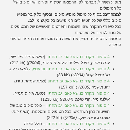
מופיע תשאול, אבחנה לפי הרפואה הסינית ופירוט ו/או סיכום של
כל הטיפולים .
לממהרים:
בסוף כל טיפול מופיע סיכום, ובסוף כל קובץ מופיע
סיכום כללי של כל הטיפולים המופיעים בקובץ.
שימו לב,
בכל סיפורי המקרה שונו השמות והפרטים האישיים של המטופלים,
על מנת לשמור על הפרטיות.
המספר שבסוגריים מציין את השנה בה הוגשו עבודת הגמר וסיפורי
המקרה.
4 סיפורי מקרה בנושא כאבי גב תחתון
(
מאת סמדר נצר-ישי,
ענת רוזנווין, מיכל פילמר ושלומית פישמן (2004)
)
(212 kb)
3 סיפורי מקרה בנושא כאבי גב תחתון וסיאטיקה
(
מאת דליה
טל ומיכל קרול (2004)
)
(83 kb)
4 סיפורי מקרה בנושא כאב גב תחתון
(
מאת שמחה ג´ורנו
וחנית שניר (2005)
)
(157 kb)
4 סיפורי מקרה בנושא כאבי גב תחתון
(
מאת איריס תמיר,
אילנה מור, קרן טופט (2004)
)
(1235 kb)
4 סיפורי מקרה בנושא כאבי גב תחתון
– כולל סיכום טוב של
השיטות בהן השתמשו בכל הטיפולים ומסקנות. (
מאת רותי
סוננברג ורינת יעקב (2005)
)
(222 kb)
6 סיפורי מקרה בנושא כאבי גב תחתון
– כולל הצגה
בטבלאות של מהלך הטיפולים וסיכומים מסודרים של סדרות