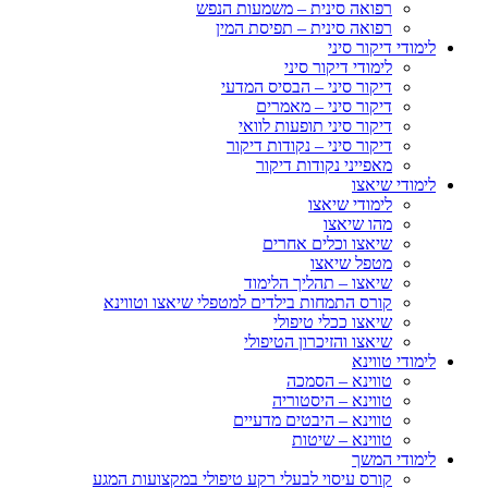
רפואה סינית – משמעות הנפש
רפואה סינית – תפיסת המין
לימודי דיקור סיני
לימודי דיקור סיני
דיקור סיני – הבסיס המדעי
דיקור סיני – מאמרים
דיקור סיני תופעות לוואי
דיקור סיני – נקודות דיקור
מאפייני נקודות דיקור
לימודי שיאצו
לימודי שיאצו
מהו שיאצו
שיאצו וכלים אחרים
מטפל שיאצו
שיאצו – תהליך הלימוד
קורס התמחות בילדים למטפלי שיאצו וטווינא
שיאצו ככלי טיפולי
שיאצו והזיכרון הטיפולי
לימודי טווינא
טווינא – הסמכה
טווינא – היסטוריה
טווינא – היבטים מדעיים
טווינא – שיטות
לימודי המשך
קורס עיסוי לבעלי רקע טיפולי במקצועות המגע