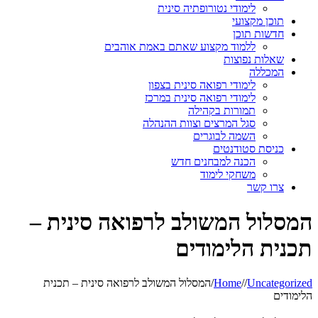
לימודי נטורופתיה סינית
תוכן מקצועי
חדשות תוכן
ללמוד מקצוע שאתם באמת אוהבים
שאלות נפוצות
המכללה
לימודי רפואה סינית בצפון
לימודי רפואה סינית במרכז
תמורות בקהילה
סגל המרצים וצוות ההנהלה
השמה לבוגרים
כניסת סטודנטים
הכנה למבחנים חדש
משחקי לימוד
צרו קשר
המסלול המשולב לרפואה סינית –
תכנית הלימודים
Uncategorized
/
/
Home
/
המסלול המשולב לרפואה סינית – תכנית
הלימודים