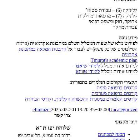
קליניקה (6) – עבודת סטאז´
קליניקה (7) – מרפאות ומחלקות
אתיקה, חוק ומשפט רפואי
עבודת מחקר
מידע נוסף
לפירוט מלא של שעות המסלול השלם במתכונת אקדמאית (
ברמת
הסילבוסים של כל נושא) יש לעבור אל
התכנית המלאה במתכונת
אקדמית
Tmurot's academic plan
למידע אודות מסלול
לימודי שיאצו
.
למידע אודות מסלול
לימודי טווינא
.
תקצירי הקורסים הנלמדים בתמורות:
קורסים ברפואה סינית
קורסים ברפואה מערבית
קורסים הנלמדים במסגרת ההכשרה הקלינית, וקורסי הבחירה
|
efiminzer
2025-02-20T19:20:35+02:00
Uncategorized
צרו קשר
תוכן מקצועי
שלוחת יפו ת"א
הכנה למבחנים
רחוב בת עמי 9, תל אביב-יפו
צמחים