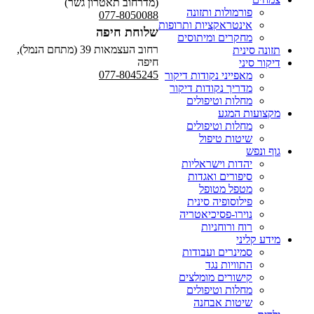
(מדרחוב תאטרון גשר)
פורמולות ותזונה
077-8050088
אינטראקציות ותרופות
שלוחת חיפה
מחקרים ומיתוסים
רחוב העצמאות 39 (מתחם הנמל),
תזונה סינית
חיפה
דיקור סיני
077-8045245
מאפייני נקודות דיקור
מדריך נקודות דיקור
מחלות וטיפולים
מקצועות המגע
מחלות וטיפולים
שיטות טיפול
גוף ונפש
יהדות וישראליות
סיפורים ואגדות
מטפל מטופל
פילוסופיה סינית
נוירו-פסיכיאטריה
רוח ורוחניות
מידע קליני
סמינרים ועבודות
התוויות נגד
קישורים מומלצים
מחלות וטיפולים
שיטות אבחנה