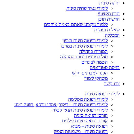
תזונה סינית
לימודי נטורופתיה סינית
תוכן מקצועי
חדשות תוכן
ללמוד מקצוע שאתם באמת אוהבים
שאלות נפוצות
המכללה
לימודי רפואה סינית בצפון
לימודי רפואה סינית במרכז
תמורות בקהילה
סגל המרצים וצוות ההנהלה
השמה לבוגרים
כניסת סטודנטים
הכנה למבחנים חדש
משחקי לימוד
צרו קשר
לימודי רפואה סינית
לימודי רפואה משלימה
לימודי רפואה סינית – דיקור, צמחי מרפא, תזונה ומגע
לימודי רפואה סינית תנאי קבלה
קורסי רפואה סינית
קורס רפואה סינית לילדים
רפואה סינית – מבוא
רפואה סינית – משמעות הנפש