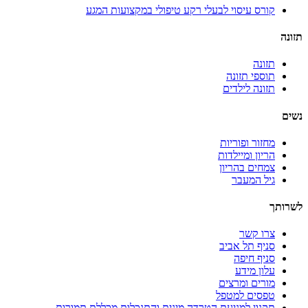
קורס עיסוי לבעלי רקע טיפולי במקצועות המגע
תזונה
תזונה
תוספי תזונה
תזונה לילדים
נשים
מחזור ופוריות
הריון ומיילדות
צמחים בהריון
גיל המעבר
לשרותך
צרו קשר
סניף תל אביב
סניף חיפה
עלון מידע
מורים ומרצים
טפסים למטפל
תקנון למניעת הטרדה מינית והתנכלות מכללת תמורות