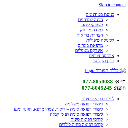
Skip to content
כניסת סטודנטים
הכנה למבחנים
משחקי לימוד
למידה מרחוק
הצהרת בריאות
קליניקה טיפולית
מרפאת בוגרים
אינדקס מטפלים
אינדקס צמחים
תוכן מקצועי
ת“א:
077-8050088
חיפה:
077-8045245
לימודי רפואה סינית
לימודי רפואה משלימה
לימודי רפואה סינית – דיקור, צמחי מרפא, תזונה ומגע
לימודי רפואה סינית תנאי קבלה
קורסי רפואה סינית
קורס רפואה סינית לילדים