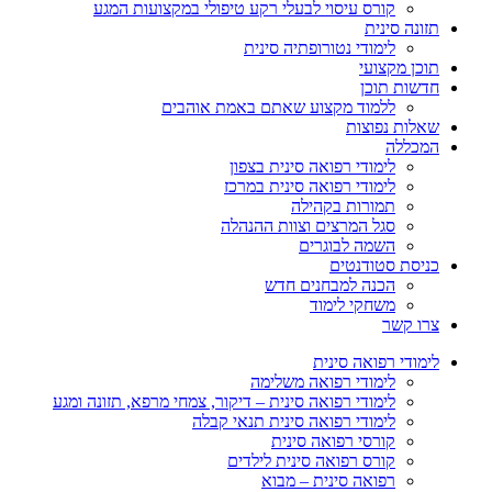
קורס עיסוי לבעלי רקע טיפולי במקצועות המגע
תזונה סינית
לימודי נטורופתיה סינית
תוכן מקצועי
חדשות תוכן
ללמוד מקצוע שאתם באמת אוהבים
שאלות נפוצות
המכללה
לימודי רפואה סינית בצפון
לימודי רפואה סינית במרכז
תמורות בקהילה
סגל המרצים וצוות ההנהלה
השמה לבוגרים
כניסת סטודנטים
הכנה למבחנים חדש
משחקי לימוד
צרו קשר
לימודי רפואה סינית
לימודי רפואה משלימה
לימודי רפואה סינית – דיקור, צמחי מרפא, תזונה ומגע
לימודי רפואה סינית תנאי קבלה
קורסי רפואה סינית
קורס רפואה סינית לילדים
רפואה סינית – מבוא