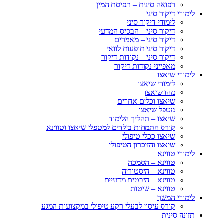
רפואה סינית – תפיסת המין
לימודי דיקור סיני
לימודי דיקור סיני
דיקור סיני – הבסיס המדעי
דיקור סיני – מאמרים
דיקור סיני תופעות לוואי
דיקור סיני – נקודות דיקור
מאפייני נקודות דיקור
לימודי שיאצו
לימודי שיאצו
מהו שיאצו
שיאצו וכלים אחרים
מטפל שיאצו
שיאצו – תהליך הלימוד
קורס התמחות בילדים למטפלי שיאצו וטווינא
שיאצו ככלי טיפולי
שיאצו והזיכרון הטיפולי
לימודי טווינא
טווינא – הסמכה
טווינא – היסטוריה
טווינא – היבטים מדעיים
טווינא – שיטות
לימודי המשך
קורס עיסוי לבעלי רקע טיפולי במקצועות המגע
תזונה סינית