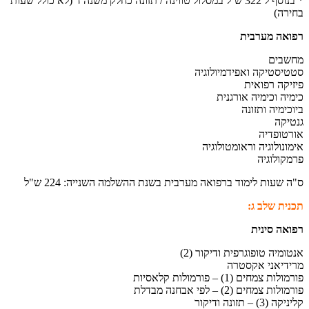
* בנוסף ל 322 ש´ל במסלול טווינה / תזונה כחלק משנה ד (לא כולל שעות
בחירה)
רפואה מערבית
מחשבים
סטטיסטיקה ואפידמיולוגיה
פיזיקה רפואית
כימיה וכימיה אורגנית
ביוכימיה ותזונה
גנטיקה
אורטופדיה
אימונולוגיה וראומטולוגיה
פרמקולוגיה
ס"ה שעות לימוד ברפואה מערבית בשנת ההשלמה השנייה: 224 ש"ל
תכנית שלב ג:
רפואה סינית
אנטומיה טופוגרפית ודיקור (2)
מרידיאני אקסטרה
פורמולות צמחים (1) – פורמולות קלאסיות
פורמולות צמחים (2) – לפי אבחנה מבדלת
קליניקה (3) – תזונה ודיקור