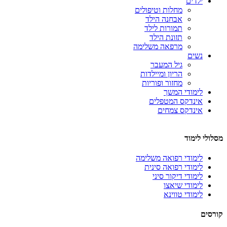
ילדים
מחלות וטיפולים
אבחנה הילד
תמורות לילד
תזונת הילד
מרפאה משלימה
נשים
גיל המעבר
הריון ומיילדות
מחזור ופוריות
לימודי המשך
אינדקס המטפלים
אינדקס צמחים
מסלולי לימוד
לימודי רפואה משלימה
לימודי רפואה סינית
לימודי דיקור סיני
לימודי שיאצו
לימודי טווינא
קורסים