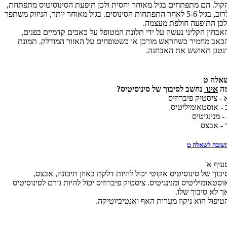
קול. הם מתפתחים בגיל מאוחר יחסית ולכן תופעת הסינוסיטיס מתפתחת,
לרוב, בגיל 5-6 לאחר התפתחות הסינוסים. בגיל מאוחר יותר, הניזוק משתפר
לכן התופעה חולפת מעצמה.
אבחון הקליני נעשה על ידי תלונת המטופל על כאבים קדמיים בפנים,
כאב מחמיר כשהראש מורכן או כשטופחים על האזור המודלק. תמונת
נטגן תאושש את האבחנה.
אלה ט
ה
אינו
נחשב לסיבוך של סינוסיטיס?
 - ציסטיק פיברוזיס
 - אוסטאומיליטיס
 - מנינגיטיס
 - אבצס
שובה לשאלה ט
עיף א'
יבוך של סינוסיטיס אקוטי יכול להיות דלקת באוזן תיכונה, אבצס,
וסטאומיליטיס ומנינגיטיס. ציסטיק פיברוזיס יכול להיות גורם לסינוסיטיס
ך לא סיבוך שלו.
טיפול הוא ניקוז מערות האף ואנטיביוטיקה.