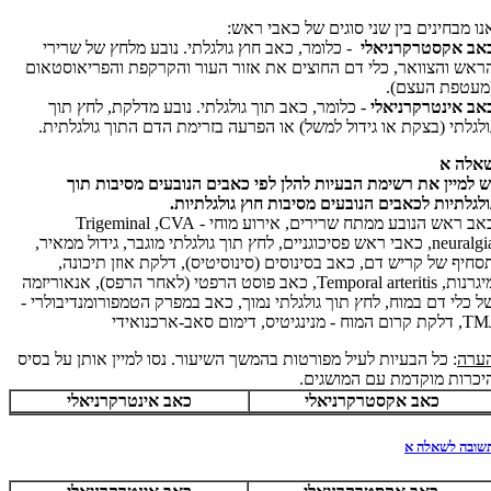
נו מבחינים בין שני סוגים של כאבי ראש:
אב אקסטרקרניאלי
-
כלומר, כאב חוץ גולגלתי. נובע מלחץ של שרירי
ראש והצוואר, כלי דם החוצים את אזור העור והקרקפת והפריאוסטאום
מעטפת העצם).
אב אינטרקרניאלי
- כלומר, כאב תוך גולגלתי. נובע מדלקת, לחץ תוך
ולגלתי (בצקת או גידול למשל) או הפרעה בזרימת הדם התוך גולגלתית.
אלה א
ש למיין את רשימת הבעיות להלן לפי כאבים הנובעים מסיבות תוך
ולגלתיות לכאבים הנובעים מסיבות חוץ גולגלתיות.
אב ראש הנובע ממתח שרירים, אירוע מוחי -
CVA
,
Trigeminal
neuralgi
, כאבי ראש פסיכוגניים, לחץ תוך גולגלתי מוגבר, גידול ממאיר,
סחיף של קריש דם, כאב בסינוסים (סינוסיטיס), דלקת אוזן תיכונה,
יגרנות,
Temporal arteritis
, כאב פוסט הרפטי (לאחר הרפס), אנאוריזמה
ל כלי דם במוח, לחץ תוך גולגלתי נמוך, כאב במפרק הטמפורומנדיבולרי -
TM
, דלקת קרום המוח - מנינגיטיס, דימום סאב-ארכנואידי
ערה
: כל הבעיות לעיל מפורטות בהמשך השיעור. נסו למיין אותן על בסיס
יכרות מוקדמת עם המושגים.
כאב אקסטרקרניאלי
כאב אינטרקרניאלי
שובה לשאלה א