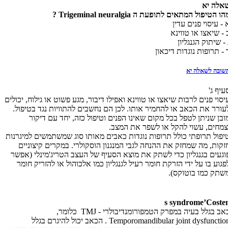
אלה יא
הו הטיפול המתאים לתופעת ה
Trigeminal neuralgia
?
 - עיסוי פנים עדין
 - שיאצו או טווינא
 - שיתוק הגנגליון
 - תרופות נוגדות דיכאון
שובה לשאלה יא
עיף ג'
יסוי פנים לרבות שיאצו או טווינא ואפילו דיבור, מגע פשוט או גילוח, יכולים
עורר את הכאב או להחמיר אותו. לכן הם נחשבים להתוויות נגד בטיפול.
ובן שניתן לטפל בכל מקום שאינו הפנים וטיפול כזה, יחד עם דיקור
צמחים, עשוי להקל או לשפר את המצב.
יפול תרופתי כולל תרופות נוגדות כאבים מאותו סוג שמשתמשים למיגרנות
זקות, מה שמחזק את ההנחה לגבי המנגנון הוסקולרי. במקרים קיצוניים
וגעים בגנגליון כדי לשתק את מוצא הסעיף של העצב הטריג'מינלי (אפשר
פגוע בו על ידי הזרקת חומר רעיל לגנגליון כמו אלכוהול או להזריק חומר
שתק כמו בוטוקס).
s syndrome
’
Coste
אב בגלל בעיה במפרק הטמפורומנדיבולרי -
TMJ
כלומר,
Temporomandibular joint dysfunctio
. הכאב יכול להיגרם בגלל