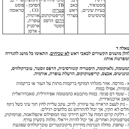
מסטואיד,
כאב
TB
הפחמן -
פוסט
בעיות שיניים,
ראש
פטריה
:
CO
,
טראומה
סינוסיטיס
מצררי
קריפטוקוקוס,
אורמיה,
וירוס
: הרפס
עופרת,
זוסטר
ארסניק
- ארסן
אלה ד
הלן מושגים הקשורים לכאבי ראש
לא שכיחים
. התאימו כל מושג להגדרה
מפרטת אותו:
מטומה, גלאוקומה, היסטריה קונוורסיבית, הרפס זוסטר, טוברקולוזיס,
נינגיטיס, אבצס, קריפטוקוקוס, הרעלת עופרת, אורמיה.
 -
מורסה. אזור מוגלתי המוקף ברקמות מתות על העור או ברקמות
נימיות, אפילו במוח.
 - שטף דם פנימי. במוח מתבטא כהמטומה אפידורלית, סאבדוראלית
סאב ארכנואידית.
 - נזק לעצב הראייה עד עיוורון. לרוב, עקב עליית לחץ תוך עיני בשל ניקוז
וזלים לא תקין, אך יכול להתרחש גם בלחצים רגילים.
 - דלקת קרום המוח על רקע חיידקי כמו המופילוס אינפלואנזה, פנוימוקוק,
טרפטוקוק ואחרים, אך יכול להיות ויראלי. מלווה בקשיון עורף.
 - שחפת. מחלה הנגרמת מחיידק מיקובקטריום טוברקולוזיס שפוגעת