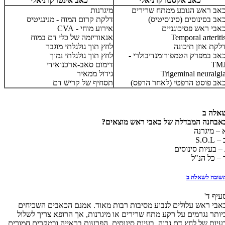
כאב אקסטרקרניאלי
כאב אינטרקרניאלי
אב ראש הנובע ממתח שרירים
מיגרנות
אב בסינוסים (סינוסיטיס)
דלקת קרום המוח - מנינגיטיס
אבי ראש פסיכוגניים
אירוע מוחי -
CVA
Temporal arteriti
אנאוריזמה של כלי דם במוח
לקת אוזן תיכונה
לחץ תוך גולגלתי מוגבר
אב במפרק הטמפורומנדיבולרי -
לחץ תוך גולגלתי נמוך
TM
דימום סאב-ארכנואידי
Trigeminal neuralgi
גידול ממאיר
אב פוסט הרפטי (לאחר הרפס)
תסחיף של קריש דם
אלה ב
אבחנה המבדלת של כאבי ראש מוצאים?
 – מיגרנה
 –
S.O.L
 – בעיות סינוסים
 – כל הנ"ל
שובה לשאלה ב
עיף ד'
אבי ראש עלולים לנבוע מסיבות רבות מאוד. אמנם הכאבים השכיחים
יותר נגרמים על רקע מתח שרירים או מיגרנות, אך הרופא צריך לשלול
עיות של לחץ דם גבוה, בעיות סינוסים, הפרעות בראייה ובמקרים חמורים