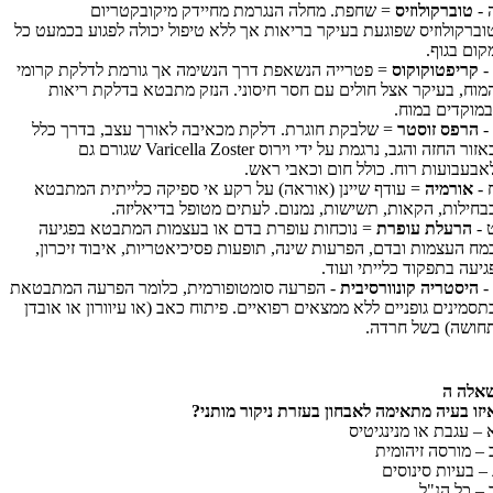
 -
טוברקולוזיס
= שחפת. מחלה הנגרמת מחיידק מיקובקטריום
וברקולוזיס שפוגעת בעיקר בריאות אך ללא טיפול יכולה לפגוע בכמעט כל
קום בגוף.
 -
קריפטוקוקוס
= פטרייה הנשאפת דרך הנשימה אך גורמת לדלקת קרומי
מוח, בעיקר אצל חולים עם חסר חיסוני. הנזק מתבטא בדלקת ריאות
במוקדים במוח.
 -
הרפס זוסטר
= שלבקת חוגרת. דלקת מכאיבה לאורך עצב, בדרך כלל
אזור החזה והגב, נרגמת על ידי וירוס
Varicella Zoster
שגורם גם
אבעבועות רוח. כולל חום וכאבי ראש.
 -
אורמיה
= עודף שיינן (אוראה) על רקע אי ספיקה כלייתית המתבטא
בחילות, הקאות, תשישות, נמנום. לעתים מטופל בדיאליזה.
 -
הרעלת עופרת
= נוכחות עופרת בדם או בעצמות המתבטא בפגיעה
מח העצמות ובדם, הפרעות שינה, תופעות פסיכיאטריות, איבוד זיכרון,
גיעה בתפקוד כלייתי ועוד.
 -
היסטריה קונוורסיבית
- הפרעה סומטופורמית, כלומר הפרעה המתבטאת
תסמינים גופניים ללא ממצאים רפואיים. פיתוח כאב (או עיוורון או אובדן
חושה) בשל חרדה.
אלה ה
יזו בעיה מתאימה לאבחון בעזרת ניקור מותני?
 – עגבת או מנינגיטיס
 – מורסה זיהומית
 – בעיות סינוסים
 – כל הנ"ל