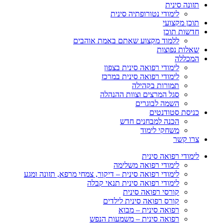
תזונה סינית
לימודי נטורופתיה סינית
תוכן מקצועי
חדשות תוכן
ללמוד מקצוע שאתם באמת אוהבים
שאלות נפוצות
המכללה
לימודי רפואה סינית בצפון
לימודי רפואה סינית במרכז
תמורות בקהילה
סגל המרצים וצוות ההנהלה
השמה לבוגרים
כניסת סטודנטים
הכנה למבחנים חדש
משחקי לימוד
צרו קשר
לימודי רפואה סינית
לימודי רפואה משלימה
לימודי רפואה סינית – דיקור, צמחי מרפא, תזונה ומגע
לימודי רפואה סינית תנאי קבלה
קורסי רפואה סינית
קורס רפואה סינית לילדים
רפואה סינית – מבוא
רפואה סינית – משמעות הנפש