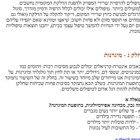
יפולים להרפיית שרירי המפרק ולהפגת הדלקת המקומית נחשבים
מועילים ביותר. טיפולים אילו יכולים לכלול הרפיה ודמיון מודרך, סיגול
רגלים למניעת כיווץ שרירי המקום, דיקור להקלה על הדלקת (ואולי גם
מחים או תוספי מזון) ולא פחות חשוב: שיאצו וטווינא שאם יקפידו עליהם
ום יום (על ידי הנחיות להמשך טיפול עצמי בבית), יתכנו תוצאות טיפוליות
ובות.
לק ג - מיגרנות
אבים אינטרה-קרניאלים יכולים לנבוע מסיבות רבות: זיהומים כמו
מנינגיטיס, שטפי דם, גידולים, יתר או תת לחץ תוך גולגלתי ומיגרנות. על
מיגרנות אנו מייחדים שלב מיוחד בשיעור זה. בחלק זה של השיעור נתמקד
תופעת המיגרנות. בשלב הבא נתמקד בסיבות פחות שכיחות שחלקן
לולות להוות דגל אדום לטיפולים משלימים.
אלה א
ה נכון, מבחינה אפידמיולוגית, בתופעת המיגרנה?
 - פי שלוש יותר נשים מגברים
 - תופעה נדירה בילדים
 - ילדות סובלות יותר מילדים
 - כל התשובות לעיל נכונות
שובה לשאלה א