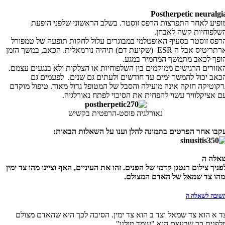
Postherpetic neuralgi
ופיע לאחר התפרצות הרפס זוסטר. בשלב הראשוני שלפני הופעת
שלפוחיות קשה לאבחן.
רפס זוסטר בסעיף האופטלמי במבוגרים עלול לחקות תופעה של טמפורל
רתריטיס אבל ה
ESR
(שקיעת דם) תיהיה נורמאלית. הכאב, במשך הזמן
ופך לכאב מתמשך המחמיר במגע.
אזורים הרגישים ממוקמים בין השלפוחיות או הצלקות ולא בנגעים עצמם.
כאב יכול להמשך ימים עד חודשים ולעתים גם שנים. לפעמים גם
רקוטיקה חזקה אינה מועילה והסבל של המטופל גדול מאוד. טיפול מוקדם
ם אציקלוויר עשוי להפחית את הסיכוי לפתח נאורלגיה.
נאורלגיה פוסט-הרפטית בקשיש
קבו אחר הפרטים בתמונה להלן וענו על השאלות הבאות:
אלה ה
פניך צילום רנטגן קדמי של הפנים. זהו את העיניים, האף וציינו מהו צד ימין
מהו צד שמאל של האדם המצולם.
שובה לשאלה ה
ד א הוא צד שמאל וצד ב הוא צד ימין. הסיבה לכך היא שהאדם מצולם
לפנים כך שבעצם הוא "עומד מולנו".