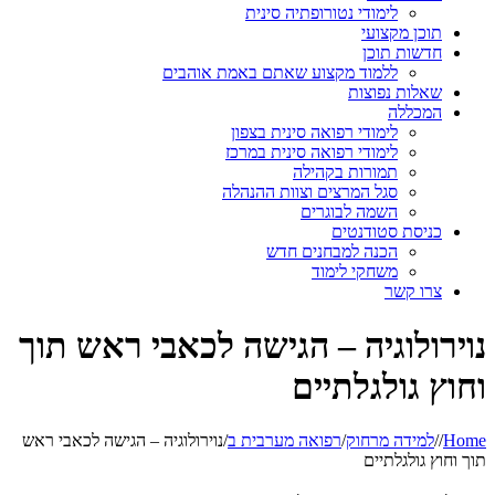
לימודי נטורופתיה סינית
תוכן מקצועי
חדשות תוכן
ללמוד מקצוע שאתם באמת אוהבים
שאלות נפוצות
המכללה
לימודי רפואה סינית בצפון
לימודי רפואה סינית במרכז
תמורות בקהילה
סגל המרצים וצוות ההנהלה
השמה לבוגרים
כניסת סטודנטים
הכנה למבחנים חדש
משחקי לימוד
צרו קשר
נוירולוגיה – הגישה לכאבי ראש תוך
וחוץ גולגלתיים
Home
/
/
למידה מרחוק
/
רפואה מערבית ב
/
נוירולוגיה – הגישה לכאבי ראש
תוך וחוץ גולגלתיים