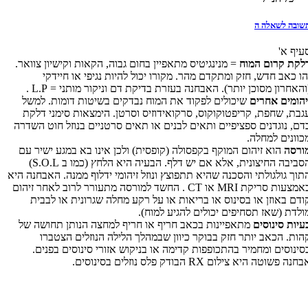
שובה לשאלה ה
עיף א'
לקת קרום המוח
= מנינגיטיס מתאפיין בחום גבוה, הקאות וקישיון צוואר.
הו כאב חדש, חזק ומתקדם מהר. מקורו יכול להיות נגיפי או חיידקי
והאחרון מסוכן יותר). האבחנה בעזרת בדיקת דם וניקור מותני =
L.P
.
יהומים אחרים
שיכולים לפקוד את המוח נבדקים בשיטות דומות. למשל
גבת, שחפת, קריפטוקוקוס, סרקואידוזיס וסרטן. הימצאות סימני דלקת
דם, נוגדנים ספציפיים ותאים לבנים או תאים סרטניים בנוזל חוט השדרה
כוונים למחלה.
ורסה
הוא זיהום המוקף בקפסולה (קופסית) ולכן אינו בא במגע ישיר עם
סביבה החיצונית, אלא אם יש דלף. הבעיה היא הלחץ (כמו ב
S.O.L
)
תוך גולגולתי והסכנה שהיא תתפוצץ ונוזל זיהומי ידלוף ממנה. האבחנה היא
אמצעות סריקת
MRI
או
CT
. החשד למורסה מתעורר לרוב לאחר זיהום
ודם באוזן או בסינוס או בריאות או על רקע מחלה שגרונית או לבבית
ולדת (שאז תסחיפים יכולים להגיע למוח).
עיות סינוסים
מתאפיינות בכאב חריף או חריף למחצה הנותן תחושה של
הות. הכאב יותר חזק בבוקר כיוון שבמהלך הלילה הנוזלים הצטברו
סינוסים ומחמיר בהתכופפות קדימה או בניקוש אזורי סינוסים בפנים.
בחנה פשוטה היא צילום
RX
הבודק פלס נוזלים בסינוסים.