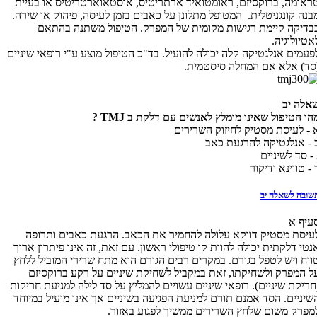
ראומה, ברוקסיזם, ראומטואיד ארתריטיס, אוסטאוארטריטיס או בעיית
בנה קונגניטלית. המטופל מתלונן על כאבים בזמן לעיסה, פיהוק או שירה.
בדיקה קיימת רגישות מקומית של המפרק. הטיפול משתנה בהתאם
אטיולוגיה.
פעמים אנלגטיקה קלה יכולה להועיל. בד"כ הטיפול מוצע ע"י רופאי שיניים
סד) אלא אם המחלה סיסטמית.
אלה יב
הו הטיפול
שאינו
מומלץ לאנשים עם דלקת ב
TMJ
?
 - לעיסת מסטיק לחיזוק השרירים
 - אנלגטיקה להרגעת כאב
 - סד לשיניים
 - טווינא ודיקור
שובה לשאלה יב
עיף א
עיסת מסטיק דווקא עלולה להחמיר את הכאב. הרגעת כאבים ותרופה
נטי דלקתית יכולה להוות קו טיפולי ראשון. עם זאת, זה אינו פיתרון ארוך
ווח ויש לטפל בגורם. במקרים רבים הגורם הוא מתח שרירי המוביל ללחץ
ל המפרק ולשחיקתו, זאת במקביל לשחיקת שיניים על רקע ברוקסיזם
חריקת שיניים). רופאי שיניים עשויים להמליץ על סד לילה למניעת חריקות
שיניים. הסד אמנם תורם למניעת הפגיעה בשיניים אך אינו מועיל במיוחד
מפרק משום שלחץ השרירים ממשיך לפגוע באזור.