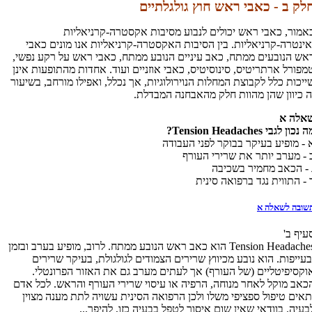
לק ב - כאבי ראש חוץ גולגלתיים
אמור, כאבי ראש יכולים לנבוע מסיבות אקסטרה-קרניאליות
אינטרה-קרניאליות. בין הסיבות האקסטרה-קרניאליות אנו מונים כאבי
אש הנובעים ממתח, כאב עיניים הנובע ממתח, כאבי ראש על רקע נפשי,
מפורל ארתריטיס, סינוסיטיס, כאבי אוזניים ועוד. אחדות מהתופעות אינן
ייכות כלל לקבוצת המחלות הנוירולוגיות, אך נכלל, ואפילו מורחב, בשיעור
ה כיוון שהן מהוות חלק מהאבחנה המבדלת.
אלה א
ה נכון לגבי
Tension Headaches
?
 - מופיע בעיקר בבוקר לפני העבודה
 - מערב יותר את שרירי העורף
 - הכאב מחמיר בשכיבה
 - התווית נגד ברפואה סינית
שובה לשאלה א
עיף ב'
Tension Headaches הוא כאב ראש הנובע ממתח. לרוב, מופיע בערב ובזמן
בעייפות. הוא נובע מכיווץ שרירים הצמודים לגולגולת, בעיקר שרירים
וקסיפיטליים (של העורף) אך לעתים מערב גם את האזור הפרונטלי.
כאב מוקל לאחר מנוחה, הרפיה או עיסוי שרירי העורף והראש. לכל אדם
תאים טיפול ספציפי משלו ולכן הרפואה הסינית עשויה לתת מענה מצוין
בעיה. בוודאי שאין שום איסור לטפל בבעיה כזו, להיפך...