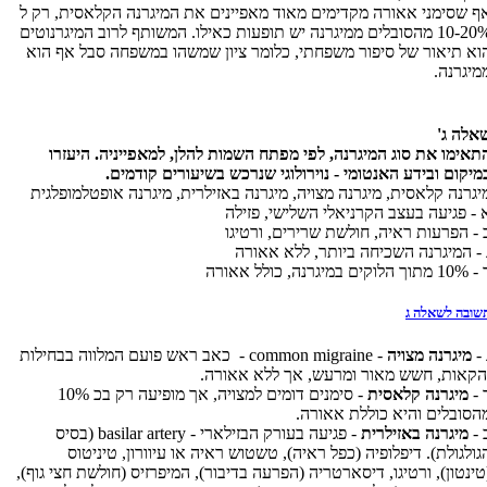
ף שסימני אאורה מקדימים מאוד מאפיינים את המיגרנה הקלאסית, רק ל
10-20% מהסובלים ממיגרנה יש תופעות כאילו. המשותף לרוב המיגרנוטים
וא תיאור של סיפור משפחתי, כלומר ציון שמשהו במשפחה סבל אף הוא
מיגרנה.
אלה ג'
תאימו את סוג המיגרנה, לפי מפתח השמות להלן, למאפייניה. היעזרו
מיקום ובידע האנטומי - נוירולוגי שנרכש בשיעורים קודמים.
יגרנה קלאסית, מיגרנה מצויה, מיגרנה באזילרית, מיגרנה אופטלמופלגית
 - פגיעה בעצב הקרניאלי השלישי, פזילה
 - הפרעות ראיה, חולשת שרירים, ורטיגו
 - המיגרנה השכיחה ביותר, ללא אאורה
מתוך הלוקים במיגרנה, כולל אאורה
שובה לשאלה ג
 -
מיגרנה מצויה
-
common migraine
- כאב ראש פועם המלווה בבחילות
הקאות, חשש מאור ומרעש, אך ללא אאורה.
 -
מיגרנה קלאסית
- סימנים דומים למצויה, אך מופיעה רק בכ 10%
הסובלים והיא כוללת אאורה.
 -
מיגרנה באזילרית
- פגיעה בעורק הבזילארי -
basilar artery
(בסיס
גולגולת). דיפלופיה (כפל ראיה), טשטוש ראיה או עיוורון, טיניטוס
טינטון), ורטיגו, דיסארטריה (הפרעה בדיבור), המיפרזיס (חולשת חצי גוף),