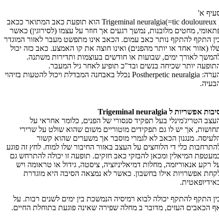
עיף א'
Trigeminal neuralgia(=tic douloureux ) הוא תופעת כאב המתואר ככאב
תאומי, מחטים מלובנות, נמשך רגעים אך חוזר על עצמו (לסירוגין) כאשר
ין התקף להתקף נותר כאב עמום. הכאב אינו מתפשט מעבר לאזור המוגדר
לו (אזור אחד או יותר מהפנים) ואינו חוצה את קו האמצע. כאב כזה יכול
המשך לאורך ימים, שבועות או חודשים בעוצמות ותדירות משתנה.
תופעה יותר שכיחה בנשים ובד"כ תופיע לאחר גיל המעבר.
הערה: Postherpetic neuralgia נכלל באבחנה המבדלת ויכול להטעות בזיהוי
בעיה.
יבות אפשריות ל
Trigeminal neuralgia
עצב הטריג'מינלי בעל תפקיד סנסורי של הפנים, כלומר אחראי על
חושות, אך יש לו גם תפקידים מוטוריים משום שהוא שולט על שרירי
לעיסה. מנגנון הכאב לא לגמרי מוסבר אך משערים שהוא קשור
התרחבות כלי די הלוחצים על העצב באזור החיבור שלו למוח. לחץ זה פוגע
מעטפת המיאלין ומכאן להבזקי כאב חזקים. תופעה זו יכולה להתרחש גם
ל רקע אנאוריזמה, מחלות דמיאליניזציה, ציסטה, גידול או טראומה ויש
קחת אפשרויות אילו בחשבון. כאשר לא נמצאה הסיבה היא מוגדרת
אידיופאטית.
ין התקף להתקף יכולה לבוא רמיסיה הנמשכת בין ימים לשנים רבות. על
ף הכאבים העזים, מדובר ב מחלה שפירה שאינה פוגעת בתוחלת החיים.