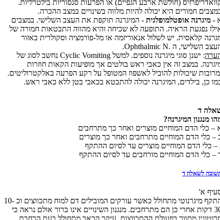
וואדריפרזיס (חולשת ארבע הגפיים) או הפרעות סנסוריות בילטרליות.
מצבים חמורים היא יכולה להיות מלווה בשינויים במצב ההכרה.
 -
מיגרנה אופטלמופלגית
- המיגרנה תוקפת את העצב השלישי. במצבים
ילו נפגעת הראיה. התופעה לא שכיחה והיא מהווה התבטאות חמורה של
גרנה קלאסית. יש לשלול אנאוריזמה או מל-פורמציה וסקולרית באזור
עצב השלישי, ה
Ophthalmic N.
.
ערה
: ישנן סוגי מיגרנה נוספים. למשל
Cyclic Vomiting
נחשב לסוג של
יגרנה. במצב זה אין כאבי ראש בולטים אך מופיעות הקאות חוזרות
מרובות שיכולות להוביל לאשפוז המטופל על רקע הפרעה באלקטרוליטים.
מו כן, בילדים, המיגרנה יכולה להתבטא בכאבי בטן ללא כאבי ראש.
אלה ד
הו מנגנון המיגרנה?
 – כלי הדם המוחיים מוצרים ואחר כך מתרחבים
 – כלי הדם המוחיים מתרחבים ואחר כך מוצרים
 – כלי הדם המוחיים מוצרים עד לסיום ההתקף
 – כלי הדם המוחיים מורחבים עד לסיום ההתקף
שובה לשאלה ד
עיף א'
התקף מיגרנוטי מתחולל כאשר עורקים המובילים דם למוח מתכווצים וכ 10-
30 דקות אחרי כן הם מתרחבים. מנגנון השינויים אינו ברור אולם נראה כי
רוטונין מתווך בפעולת ההתכווצות. עיקר הכאב מתחולל בעת הרחבת