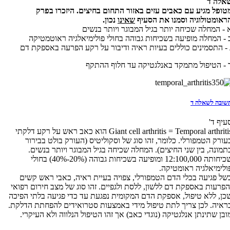
אלה ד
טופל מגיע עם כאבים עזים באזור התחום בחיצים. היזכרו בפרק
ראומטולוגיה וסמנו את הסעיף
שאינו
נכון.
 - המחלה שכיחה יותר בגיל המבוגר ויותר בנשים
 - המחלה מופיעה בשכיחות גבוהה בחולי פולימיאלגיה ראוטמטיקה
 - התסמינים כוללים בעיות ראיה ודיבור על רקע הפרעה באספקת דם
 - הטיפול מתמקד באנלגטיקה עד חלוף ההתקף
שובה לשאלה ד
עיף ד'
Giant cell arthritis = Temporal arthritis הוא כאב ראש על רקע דלקתי
עורק הטמפורלי. כלומר, זהו סוג של וסקוליטיס (העורק בולט בבירור
תמונה, בין שני החיצים). המחלה שכיחה בגיל המבוגר ויותר בנשים.
שכיחותה 12:100,000 ומופיעה בשכיחות גבוהה (20%-40%) בחולי
ולימיאלגיה ראומטיקה.
של פגיעה בכלי הדם הטמפורלי, צפויה בעיית ראיה, כאבי ראש קשים
הפרעות באספקת דם ללשון, ללסת ולגפיים. זהו סוג של מצב חירום רפואי
כן, ללא טיפול, אספקת הדם המקומית נפגעת עד כדי פגיעה בלתי הפיכה
ראיה. לכן צריך לתת טיפול מידי באמצעות סטרואידים להפחתת הדלקת.
ובן שתינתן אנלגטיקה (נוגדי כאב) אך זהו הטיפול הנלווה ולא העיקרי.