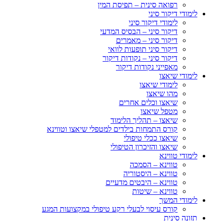
רפואה סינית – תפיסת המין
לימודי דיקור סיני
לימודי דיקור סיני
דיקור סיני – הבסיס המדעי
דיקור סיני – מאמרים
דיקור סיני תופעות לוואי
דיקור סיני – נקודות דיקור
מאפייני נקודות דיקור
לימודי שיאצו
לימודי שיאצו
מהו שיאצו
שיאצו וכלים אחרים
מטפל שיאצו
שיאצו – תהליך הלימוד
קורס התמחות בילדים למטפלי שיאצו וטווינא
שיאצו ככלי טיפולי
שיאצו והזיכרון הטיפולי
לימודי טווינא
טווינא – הסמכה
טווינא – היסטוריה
טווינא – היבטים מדעיים
טווינא – שיטות
לימודי המשך
קורס עיסוי לבעלי רקע טיפולי במקצועות המגע
תזונה סינית