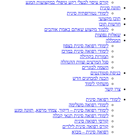
קורס עיסוי לבעלי רקע טיפולי במקצועות המגע
תזונה סינית
לימודי נטורופתיה סינית
תוכן מקצועי
חדשות תוכן
ללמוד מקצוע שאתם באמת אוהבים
שאלות נפוצות
המכללה
לימודי רפואה סינית בצפון
לימודי רפואה סינית במרכז
תמורות בקהילה
סגל המרצים וצוות ההנהלה
השמה לבוגרים
כניסת סטודנטים
הכנה למבחנים חדש
משחקי לימוד
צרו קשר
לימודי רפואה סינית
לימודי רפואה משלימה
לימודי רפואה סינית – דיקור, צמחי מרפא, תזונה ומגע
לימודי רפואה סינית תנאי קבלה
קורסי רפואה סינית
קורס רפואה סינית לילדים
רפואה סינית – מבוא