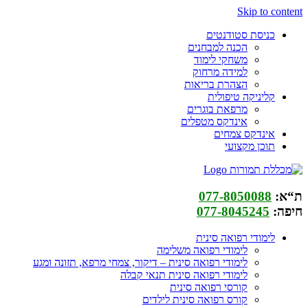
Skip to content
כניסת סטודנטים
הכנה למבחנים
משחקי לימוד
למידה מרחוק
הצהרת בריאות
קליניקה טיפולית
מרפאת בוגרים
אינדקס מטפלים
אינדקס צמחים
תוכן מקצועי
ת“א:
077-8050088
חיפה:
077-8045245
לימודי רפואה סינית
לימודי רפואה משלימה
לימודי רפואה סינית – דיקור, צמחי מרפא, תזונה ומגע
לימודי רפואה סינית תנאי קבלה
קורסי רפואה סינית
קורס רפואה סינית לילדים