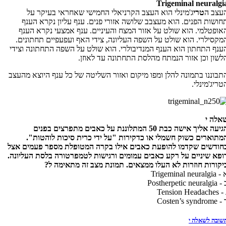
Trigeminal neuralgi
עצב ה
טרי
ג'מינלי הוא העצב הקרניאלי החמישי שאחראי בעיקר על
חושות הפנים. הוא מעצבב שלושה אזורי פנים. ענף עליון נקרא הענף
אופטלמי. הוא שולט על אזור המצח והעיניים. ענף אמצעי נקרא הענף
מקסילרי. הוא שולט על השפה העליונה, צידי האף ועפעפיים תחתונים.
ענף התחתון הוא הענף המנדיבולרי. הוא שולט על השפה התחתונה וצידי
לשון וכן אזור הנמתח מהלסת התחתונה עד לאוזן.
תבוננו בתמונה להלן ומפו מיקום ואזור השליטה של כל ענף היוצא מהעצב
טריג'מינלי.
אלה י
הגיעה אליך אישה כבת 50 המתלוננת על כאבים מתפרצים בפנים
מתוארים כשוק חשמלי או כדקירות "על ידי כרית סיכות לוהטות".
חודשים שקדמו להופעת כאבים אילו בקרה המטופלת מספר פעמים אצל
ופא שיניים על רקע כאבים עמומים ורגישות לטמפרטורה בלסת העליונה.
יקורות חוזרות לא העלו ממצאים. תמונת מצב זה מתאימה ל?
 -
Trigeminal neuralgia
 -
Postherpetic neuralgia
 -
Tension Headaches
 -
Costen’s syndrome
שובה לשאלה י