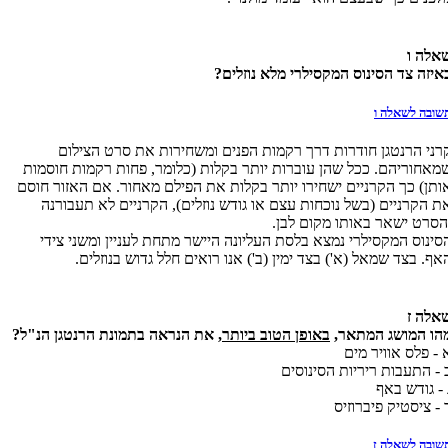
אלה ו
איזה צד הסינוס המקסילרי מלא נוזלים?
שובה לשאלה ו
רני הרנטגן חודרות דרך רקמות הפנים ומשחירות את סרט הצילום
מאחוריהם. ככל שהן עוברות יותר בקלות (כלומר, פחות רקמות חוסמות
ותן) כך הקרניים ישחירו יותר בקלות את הפילם מאחור. אם האזור חוסם
ת הקרניים (בשל נוכחות עצם או גודש נוזלים), הקרניים לא תעבורנה
הסרט ישאר באותו מקום לבן.
סינוס המקסילרי נמצא בלסת העליונה היישר מתחת לעניין ומשני צידי
אף. בצד שמאל (א') בצד ימין (ב') אנו רואים חלל גדוש בנוזלים.
אלה ז
הו המושג המתאר,
באופן הטוב ביותר
, את הנראה בתמונת הרנטגן הנ"ל?
 - פלס אוויר מים
 - התעבות ריריות הסינוסים
 - גודש באף
 - ציסטיק פיברוזיס
שובה לשאלה ז