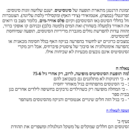
מונת הרנטגן מתארת תופעה של
סינוסיטיס
. ישנם שלושה זוגות סינוסים:
פרונטלי (במצח), אטמואידי (צידי האף) ומקסילרי (לסת עליונה). הצטברות
וזל בחללי הסינוס (או הסינוסים) וקיום
פלס אוויר-מים
, כלומר מצב בו רואים
ת האוויר (למעלה בשחור) ואת המים (למטה בלבן) ובניהם קו אופקי ברור,
הווה עדות להפרשת נוזלים מוגברת מריריות הסינוסים, תופעה שמיוחסת
סינוסיטיס.
מצבים כרוניים יש לחשוד בהפרעה בניקוז האף בגלל חסימה מכאנית או
הפרעה אימונולוגית או סיבוך של ציסטיק פיברוזיס, אבל רוב מקרי
סינוסיטיס אינם נובעים מבעיות לא שכיחות אילו.
אלה ח
מה תופעת הסינוסיטיס מופיעה, לרוב, רק אחרי גיל 5-6?
 - כי תינוקות לא מתלוננים גם כשכואב להם
 - כי הסינוסים מתפתחים בגיל מאוחר יחסית
 - כי המחלה מופיעה רק כשהילדים נדבקים בחשיפה לילדים אחרים בגן
בבית ספר
 - כי בגיל הזה חלים שינויים אנטומיים והניקוז מהסינוסים משתפר
שובה לשאלה ח
עיף ב'
סינוסים הם חללים שמקלים על משקל הגולגולת ומשפרים את תהודת