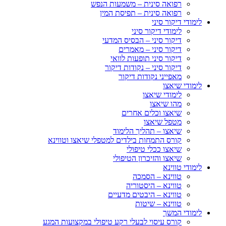
רפואה סינית – משמעות הנפש
רפואה סינית – תפיסת המין
לימודי דיקור סיני
לימודי דיקור סיני
דיקור סיני – הבסיס המדעי
דיקור סיני – מאמרים
דיקור סיני תופעות לוואי
דיקור סיני – נקודות דיקור
מאפייני נקודות דיקור
לימודי שיאצו
לימודי שיאצו
מהו שיאצו
שיאצו וכלים אחרים
מטפל שיאצו
שיאצו – תהליך הלימוד
קורס התמחות בילדים למטפלי שיאצו וטווינא
שיאצו ככלי טיפולי
שיאצו והזיכרון הטיפולי
לימודי טווינא
טווינא – הסמכה
טווינא – היסטוריה
טווינא – היבטים מדעיים
טווינא – שיטות
לימודי המשך
קורס עיסוי לבעלי רקע טיפולי במקצועות המגע