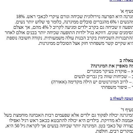
עיף א'
מגרנה היא הפרעה נוירולוגית שכיחה וגורם עיקרי לכאבי ראש. 18%
מהנשים ו 6% מהגברים סובלים ממיגרנה, כלומר פי שלוש יותר נשים.
תופעה זו שכיחה גם בקרב ילדים ומגיעה לקרוב ל 4% מהם, אך אצלם
סימנים שונים. דווקא בגיל ילדות התופעה שכיחה יותר בבנים אולם לאחר
התבגרות השכיחות בקרב הבנות עולה משמעותית. נקודה חשובה נוספת
יא שקיים קשר משפחתי חזק אצל הסובלים ממיגרנות.
אלה ב
ה מאפיין את המיגרנה?
 – פוקדת בעיקר מבוגרים
 – שכיחות שווה בין גברים לנשים
 – לרוב המיגרנוטים יש הילה מקדימה (אאורה)
 – סיפור משפחתי
שובה לשאלה ב
עיף ד'
מיגרנה יכולה לפקוד גם ילדים אלא שפעמים רבות האבחנה מוחמצת בשל
נמנזה לא מדויקת. בילדים היא יכולה להתבטא ככאב ראש רגיל ואפילו
בצורה של כאבי בטן. המיגרנה יותר שכיחה בנשים אך לקראת גיל 50 היא,
מקרים רבים, חולפת.