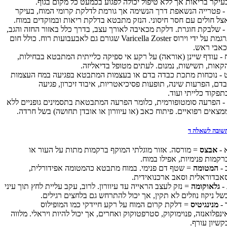
עיקר בריאות אך ללא טיפול יכולה לפגוע בכמעט כל מקום בגוף.
 - פטרייה הנשאפת דרך הנשימה אך גורמת לדלקת קרומי המוח, בעיקר
צל חולים עם חסר חיסוני. הנזק מתבטא בדלקת ריאות ובמוקדים במוח.
 - שלבקת חוגרת. דלקת מכאיבה לאורך עצב, בדרך כלל באזור החזה והגב,
רגמת על ידי וירוס
Varicella Zoster
שגורם גם לאבעבועות רוח. כולל חום
כאבי ראש.
 - עודף שיינן (אוראה) על רקע אי ספיקה כלייתית המתבטא בבחילות,
קאות, תשישות, נמנום. לעתים מטופל בדיאליזה.
 - נוכחות מתכת כבדה בדם או בעצמות המתבטא בפגיעה במח העצמות
בדם, הפרעות שינה, תופעות פסיכיאטריות, איבוד זיכרון, פגיעה
תפקוד כלייתי ועוד.
 - הפרעה סומטופורמית, כלומר הפרעה המתבטאת בתסמינים גופניים ללא
מצאים רפואיים. פיתוח כאב (או עיוורון או אובדן תחושה) בשל חרדה.
שובה לשאלה ד
 -
אבצס
= מורסה. אזור מוגלתי המוקף ברקמות מתות על העור או
רקמות פנימיות, אפילו במוח.
 -
המטומה
= שטף דם פנימי. במוח מתבטא כהמטומה אפידורלית,
אבדוראלית וסאב ארכנואידית.
 -
גלאוקומה
= נזק לעצב הראייה עד עיוורון. לרוב, עקב עליית לחץ תוך עיני
של ניקוז נוזלים לא תקין, אך יכול להתרחש גם בלחצים רגילים.
 -
מנינגיטיס
= דלקת קרום המוח על רקע חיידקי כמו המופילוס
ינפלואנזה, פנוימוקוק, סטרפטוקוק ואחרים, אך יכול להיות ויראלי. מלווה
קשיון עורף.