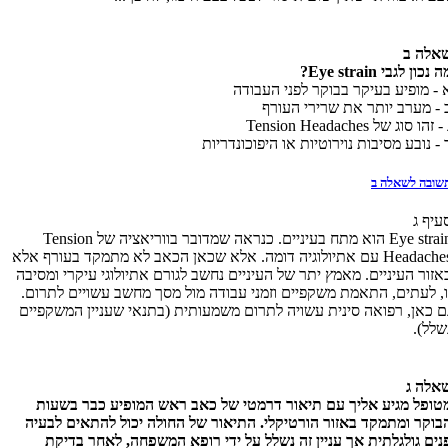
אלה ב
ה נכון לגבי
Eye strain
?
 - מופיע בעיקר בבוקר לפני העבודה
 - מערב יותר את שרירי העורף
 - זהו סוג של
Tension Headaches
 - נובע מסיבות נוירוטיות או היפוכונדריות
שובה לשאלה ב
עיף ג
Eye strain הוא מתח בעיניים. כנראה שמדובר בווריאציה של Tension
Headaches עם אתיולוגיה דומה. אלא שכאן הכאב לא מתמקד בעורף אלא
אזור העיניים. מאמץ יתר של העיניים נחשב לגורם אתיולוגי עיקרי ומסיבה
ו, לעתים, התאמת משקפיים וזמני עבודה מול מסך מחשב עשויים לתרום.
ם כאן, רפואה סינית עשויה לתרום משמעותית (בתנאי שעניין המשקפיים
שלל).
אלה ג
טופל מגיע אליך עם תיאור דרמטי של כאב ראש המופיע כבר בשעות
בוקר ומתמקד באזור הורטיקלי. התיאור של החולה יכול להתאים לבעיה
נים גולגלתית אך עניין זה נשלל על ידי רופא המשפחה, לאחר בדיקת