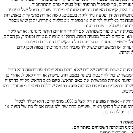
עורקים, כך שטיפול תרופתי יעיל בעיקר טרם ההתרחבות.
ם זאת, קיימות הצעות נוספות למנגנוני מיגרנה שונים, כמו למשל הפרעה
תעלות הסידן ופגיעה נוירולוגית בעצבים. גישה אחרת מתמקדת באפשרות
מדובר באלרגיה למזונות או בסיבות מטבוליות אחרות. יתכן שיש מספר
נגנונים שחלקם טרם פוענח.
מיגרנה יש סיפור משפחתי. אם לאחד ההורים היתה מיגרנה, אז יש לילד
50% סיכויים לסבול מבעיה דומה. התגלו מוטציות גנטיות ובעתיד, מן הסתם,
גלו מוטציות נוספות המצביעות על ההקשרים הגנטיים במיגרנה.
ערה: יש המשערים ששוקולד מגביר את הסרוטונין במוח ולכן גורם
מיגרנה.
מיגרנה ישנם חמישה שלבים שלא כולם מתקיימים:
פרודרומה
הוא הזמן
מבשר שיכול להתבטא בשינוי במצב רוח, עייפות או דחף לאכול. אחרי כן
ופיעה
אאורה
כמבשרת את
כאב הראש
.
סיום
כאב הראש מלווה בהרפיה
שינה ובמקרים מסוימים מופיעה
פוסטדרומה
שכוללת סימנים מאוחרים כמו
ילבול.
ההילה - אאורה מופיעה רק אצל ב 10% מהמקרים. היא יכולה לכלול
ופעות של הבזקי ראיה, שינויים בתחושה ולפעמים אפילו סוג של הזיות או
וסר יכולת לדבר.
אלה ה
ימני המיגרנה השכיחים ביותר הם:
 – פרודרום מסוים