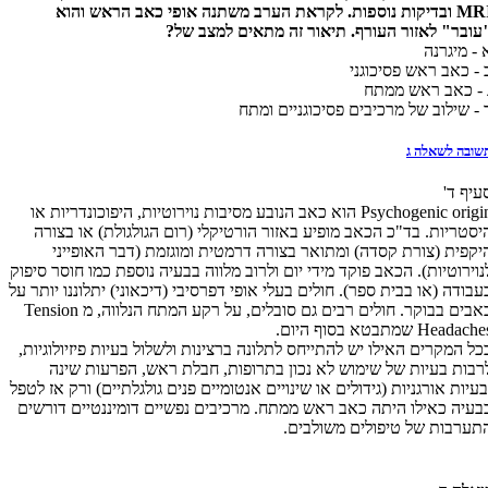
MR
ובדיקות נוספות. לקראת הערב משתנה אופי כאב הראש והוא
עובר" לאזור העורף. תיאור זה מתאים למצב של?
 - מיגרנה
 - כאב ראש פסיכוגני
 - כאב ראש ממתח
 - שילוב של מרכיבים פסיכוגניים ומתח
שובה לשאלה ג
עיף ד'
Psychogenic origin הוא כאב הנובע מסיבות נוירוטיות, היפוכונדריות או
יסטריות. בד"כ הכאב מופיע באזור הורטיקלי (רום הגולגולת) או בצורה
יקפית (צורת קסדה) ומתואר בצורה דרמטית ומוגזמת (דבר האופייני
נוירוטיות). הכאב פוקד מידי יום ולרוב מלווה בבעיה נוספת כמו חוסר סיפוק
עבודה (או בבית ספר). חולים בעלי אופי דפרסיבי (דיכאוני) יתלוננו יותר על
כאבים בבוקר. חולים רבים גם סובלים, על רקע המתח הנלווה, מ Tension
Headach שמתבטא בסוף היום.
כל המקרים האילו יש להתייחס לתלונה ברצינות ולשלול בעיות פיזיולוגיות,
רבות בעיות של שימוש לא נכון בתרופות, חבלת ראש, הפרעות שינה
בעיות אורגניות (גידולים או שינויים אנטומיים פנים גולגלתיים) ורק אז לטפל
בעיה כאילו היתה כאב ראש ממתח. מרכיבים נפשיים דומיננטיים דורשים
תערבות של טיפולים משולבים.