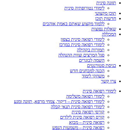
תזונה סינית
לימודי נטורופתיה סינית
תוכן מקצועי
חדשות תוכן
ללמוד מקצוע שאתם באמת אוהבים
שאלות נפוצות
המכללה
לימודי רפואה סינית בצפון
לימודי רפואה סינית במרכז
תמורות בקהילה
סגל המרצים וצוות ההנהלה
השמה לבוגרים
כניסת סטודנטים
הכנה למבחנים חדש
משחקי לימוד
צרו קשר
לימודי רפואה סינית
לימודי רפואה משלימה
לימודי רפואה סינית – דיקור, צמחי מרפא, תזונה ומגע
לימודי רפואה סינית תנאי קבלה
קורסי רפואה סינית
קורס רפואה סינית לילדים
רפואה סינית – מבוא
רפואה סינית – משמעות הנפש