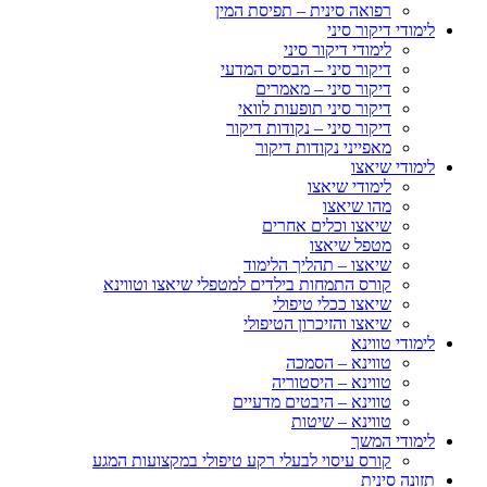
רפואה סינית – תפיסת המין
לימודי דיקור סיני
לימודי דיקור סיני
דיקור סיני – הבסיס המדעי
דיקור סיני – מאמרים
דיקור סיני תופעות לוואי
דיקור סיני – נקודות דיקור
מאפייני נקודות דיקור
לימודי שיאצו
לימודי שיאצו
מהו שיאצו
שיאצו וכלים אחרים
מטפל שיאצו
שיאצו – תהליך הלימוד
קורס התמחות בילדים למטפלי שיאצו וטווינא
שיאצו ככלי טיפולי
שיאצו והזיכרון הטיפולי
לימודי טווינא
טווינא – הסמכה
טווינא – היסטוריה
טווינא – היבטים מדעיים
טווינא – שיטות
לימודי המשך
קורס עיסוי לבעלי רקע טיפולי במקצועות המגע
תזונה סינית