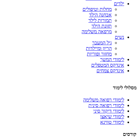
ילדים
מחלות וטיפולים
אבחנה הילד
תמורות לילד
תזונת הילד
מרפאה משלימה
נשים
גיל המעבר
הריון ומיילדות
מחזור ופוריות
לימודי המשך
אינדקס המטפלים
אינדקס צמחים
מסלולי לימוד
לימודי רפואה משלימה
לימודי רפואה סינית
לימודי דיקור סיני
לימודי שיאצו
לימודי טווינא
קורסים