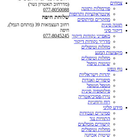
צמחים
(מדרחוב תאטרון גשר)
פורמולות ותזונה
077-8050088
אינטראקציות ותרופות
שלוחת חיפה
מחקרים ומיתוסים
רחוב העצמאות 39 (מתחם הנמל),
תזונה סינית
חיפה
דיקור סיני
077-8045245
מאפייני נקודות דיקור
מדריך נקודות דיקור
מחלות וטיפולים
מקצועות המגע
מחלות וטיפולים
שיטות טיפול
גוף ונפש
יהדות וישראליות
סיפורים ואגדות
מטפל מטופל
פילוסופיה סינית
נוירו-פסיכיאטריה
רוח ורוחניות
מידע קליני
סמינרים ועבודות
התוויות נגד
קישורים מומלצים
מחלות וטיפולים
שיטות אבחנה