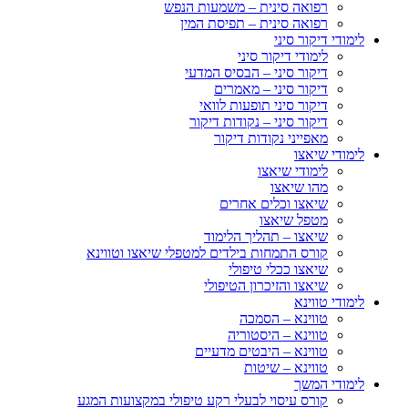
רפואה סינית – משמעות הנפש
רפואה סינית – תפיסת המין
לימודי דיקור סיני
לימודי דיקור סיני
דיקור סיני – הבסיס המדעי
דיקור סיני – מאמרים
דיקור סיני תופעות לוואי
דיקור סיני – נקודות דיקור
מאפייני נקודות דיקור
לימודי שיאצו
לימודי שיאצו
מהו שיאצו
שיאצו וכלים אחרים
מטפל שיאצו
שיאצו – תהליך הלימוד
קורס התמחות בילדים למטפלי שיאצו וטווינא
שיאצו ככלי טיפולי
שיאצו והזיכרון הטיפולי
לימודי טווינא
טווינא – הסמכה
טווינא – היסטוריה
טווינא – היבטים מדעיים
טווינא – שיטות
לימודי המשך
קורס עיסוי לבעלי רקע טיפולי במקצועות המגע