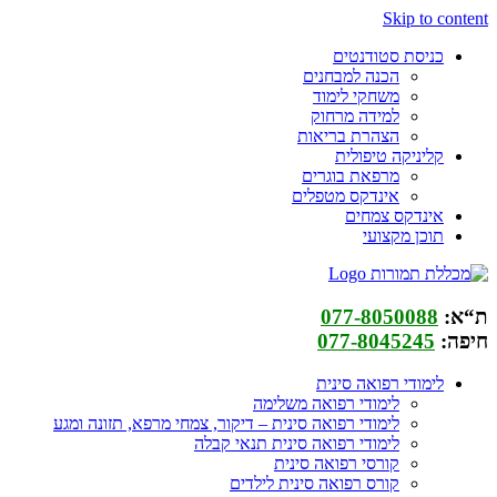
Skip to content
כניסת סטודנטים
הכנה למבחנים
משחקי לימוד
למידה מרחוק
הצהרת בריאות
קליניקה טיפולית
מרפאת בוגרים
אינדקס מטפלים
אינדקס צמחים
תוכן מקצועי
ת“א:
077-8050088
חיפה:
077-8045245
לימודי רפואה סינית
לימודי רפואה משלימה
לימודי רפואה סינית – דיקור, צמחי מרפא, תזונה ומגע
לימודי רפואה סינית תנאי קבלה
קורסי רפואה סינית
קורס רפואה סינית לילדים