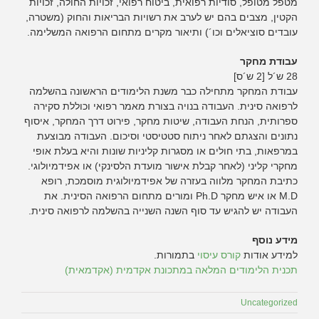
מטפל מטופל, סודיות רפואית, ביטוח רפואי, זכויות החולה, זכויות
הקטין, מצבים בהם יש לערב את רשויות הבריאות והחוק (משטרה,
עובדים סוציאלים וכו´) ותיאור מקרים מתחום הרפואה המשלימה.
עבודת מחקר
28 ש´ל [2 ש´ס]
עבודת המחקר מתחילה כבר משנת הלימודים הראשונה בהשלמה
לרפואה סינית. העבודה בנויה בצורת מאמר רפואי וכוללת סקירה
ספרותית, הנחת העבודה, שיטות מחקר, פירוט דרך המחקר, איסוף
נתונים והצגתם לאחר ניתוח סטטיסטי וסיכום. העבודה מבוצעת
במרפאות, בתי חולים או מסגרות קליניות שונות והיא בעלת אופי
מחקרי קליני (לאחר קבלת אישור מועדת הלסינקי) או אפידמיולוגי.
כתיבת המחקר מלווה בעזרה של אפידמיולוגית מוסמכת, רופא
M.D או איש מחקר Ph.D ומורים מתחום הרפואה הסינית. את
העבודה יש להגיש עד סוף השנה השנייה בהשלמה לרפואה סינית.
מידע נוסף
למידע אודות
קורס עיסוי
בתמורות.
תכנית הלימודים המלאה במתכונת אקדמית (אקדמאית)
Uncategorized