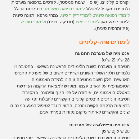
וקורסים קליניים. (ש´ס = שעות סמסטר). קורסים ברפואה מערבית
נלמדים במקביל למסלול
לימודי רפואה משלימה
בתמורות הכולל
לימודי רפואה סינית
:
לימודי דיקור סיני
, צמחי מרפא ותזונה סינית
ולימודי מגע כגון
לימודי שיאצו
(טכניקה יפנית) ו
לימודי טווינא
(פיזיותרפיה סינית).
לימודים פרה-קליניים
אנטומיה של מערכת התנועה
28 ש´ל [2 ש´ס]
חטיבה זו מועברת בשנת הלימודים הראשונה בשיאצו. בחטיבה זו
נלמדים חלקי השלד השונים ושרירים חשובים של מערכת התנועה
האנושית. חלק חשוב מחטיבה זו הינו למידת האנטומיה
הטופוגרפית על האדם עצמו ומוקדש למציאת הרקמה הנדרשת
באטלסים אנטומיים, איתורה על פני הגוף וסימונה. במסגרת
חטיבה זו ניתנים היבטים קליניים הקשורים לחבלות ופגיעה
ברציפות הרקמה הקשה והרכה, התוויות נגד לטיפול במגע במצבים
שונים והקשרים לאיתור מיקום נקודות במרידיאנים.
אנטומיה ופיזיולוגיה של מערכות
28 ש´ל [2 ש´ס]
חטיבה זו מועברת בשנת הלימודים הראשונה בשיאצו. זוהי חטיבת