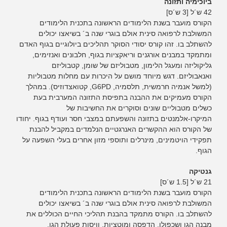
ביוכימיה ותזונה
42 ש´ל [3 ש´ס]
הקורס מועבר בשנת הלימודים הראשונה בתכנית הלימודים
המשולבת לרפואה סינית אולם בוגרי שנה ב´ בשיאצו יכולים
להשתלב בו. זהו קורס יסודי הסוקר תהליכים ביולוגיים בגוף האדם
ומתמקד במבנים אורגנים וריאקציות בגוף, חלבונים ואנזימים,
גליקוליזה ומעגל הלימון, מטבוליזם של שומן, קטבוליזם
ואנאבוליזם. דגש מיוחד מושם על היכרות עם מחלות מטבוליות
(למשל אנמיה חרמשית, תלסמיה, G6PD, קטואצדוזיס). במהלך
הקורס מעמיקים את ההבנה בתפיסת התזונה המערבית בעת
כשלים מטבוליים שונים וסוקרים את החשיבות של
המיקרו-אלמנטים בתזונה והשפעתם במצבי חסר ועודף בגוף. יחודו
של הקורס הוא ההקשרים האנרגטיים הנלמדים במקביל להבנת
תפקידי הויטמינים, מינרלים ותוספי מזון אחרים בעלי השפעה על
הגוף.
גנטיקה
21 ש´ל [1.5 ש´ס]
הקורס מועבר בשנת הלימודים הראשונה בתכנית הלימודים
המשולבת לרפואה סינית אולם בוגרי שנה ב´ בשיאצו יכולים
להשתלב בו. הקורס מתמקד בהבנת תהליכי החיים הכוללים את
מבנה הגן ושכפולו, הדפסה ומוטציות, וויסות פעולת הגן,