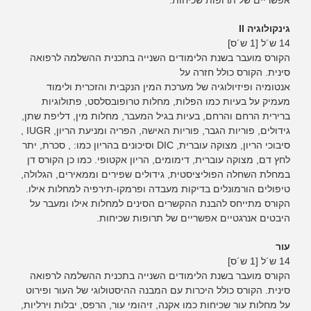
אפשריים של תרופות שכיחות.
גינקולוגיה II
14 ש´ל [1 ש´ס]
הקורס מועבר בשנת הלימודים השנייה בתכנית ההשלמה לרפואה
סינית. הקורס כולל חזרה על
אנטומיה ופיזיולוגיה של מערכת המין הנקבית והזכרית ולימוד
מעמיק על בעיות כמו הפלות, מחלות טרופובסלסט, פתולוגיות
ברירית הרחם והרחם, בעיות בגיל המעבר, מחלות מין, דליפת שתן,
גידולים, פוריות הגבר, פוריות האישה, הפריה ומניעת הריון, IUGR ,
סיבוכי הריון, מצוקה עוברית, DIC וסיכונים בהריון כמו: , סכרת, יתר
לחץ דם, מצוקה עוברית, דימומים, הריון אקטופי. כמו כן הקורס דן
במחלת השחלה הפוליציסטית, גידולים שפירים וממאירים, הגלולה,
טיפולים הורמונלים בדיקות מעבדה ופרמקו-תירפיה למחלות אילו.
הקורס מתייחס להבנת ההקשרים הסינים למחלות אילו ומעבר על
היבטים אנרגטיים אפשריים של תרופות שכיחות.
עור
14 ש´ל [1 ש´ס]
הקורס מועבר בשנת הלימודים השנייה בתכנית ההשלמה לרפואה
סינית. הקורס כולל היכרות עם המבנה ההיסטולוגי של העור ופירוט
על מחלות עור שכיחות כמו אקנה, זיהומי עור, הרפס, יבלות וירליות,