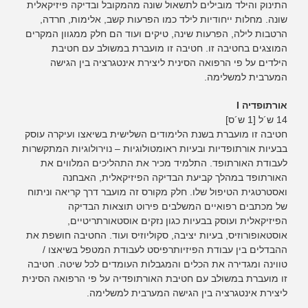
התינוק והילד מובילים לתשאול שונה מהמקובל ובדיקה פיזיקאלית
שונה. מחלות ייחודיות לילד כמו הפרעות קשב, אלימות, חרדה,
הרטבות לילה, הפרעות שינה, טיקים ועוד הם חלק ממגוון המקרים
המוצגים בחטיבה זו. חטיבה זו מועברת במשולב עם חטיבת
הילדים על פי הרפואה הסינית ליצירת אינטגרציה בין הגישה
המערבית למשלימה.
אורתופדיה I
14 ש´ל [1 ש´ס]
חטיבה זו מועברת בשנת הלימודים השלישית בשיאצו ועיקרה עוסק
בבעיות אורתופדיות ובעיות ראומטולוגיות – נוירולוגיות המתקשרות
לעבודת האורתופד. התלמיד מכיר את התהליכים המלווים את
האורתופד במהלך קביעת הבדיקה הפיזיקאלית, האבחנה
ואסטרטגית הטיפול שלו. חלק מקורס זה מועבר דרך קריאה וניתוח
של מכתבים רפואיים המשלבים פירוט תוצאות הבדיקה
הפיזיקאלית ועוסק בבעיות כגון נזקים אוסטאורתריטיים,
אוסטאופורוזיס, בעיות יציבה, סקוליוזיס ועוד. החטיבה חושפת את
ההבדלים בין עבודת הפיזיותרפיסט לעבודת המטפל בשיאצו /
טווינה ומגדירה את הכלים והמגבלות העומדים לכל שיטה. חטיבה
זו מועברת במשולב עם חטיבת האורתופדיה על פי הרפואה הסינית
ליצירת אינטגרציה בין הגישה המערבית למשלימה.