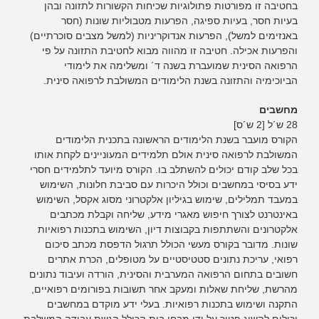
בחטיבה זו מפורטות פתולוגיות שכיחות הקשורות לתזונה ובהן
בעיות חסר, בעיות ספיגה, הפרעות מטבוליות שונות (חסר
באנזימים למשל), הפרעות אנדוקריניות (למשל מצבים סוכרתיים)
והפרעות אכילה. חטיבה זו מהווה מבוא לחטיבת התזונה על פי
הרפואה הסינית שמועברת בשנה ד´ ומשלימה את לימודי
הביוכימיה והתזונה בשנת הלימודים המשולבת לרפואה סינית.
מחשבים
28 ש´ל [2 ש´ס]
הקורס מועבר בשנת הלימודים הראשונה בתכנית הלימודים
המשולבת לרפואה סינית אולם תלמידים המעוניינים לקחת אותו
בכל שלב קודם יכולים להשתלב בו. הקורס מיועד לתלמידים חסרי
ידע בסיסי במחשבים וכולל היכרות עם סביבת חלונות, השימוש
במעבד תמלילים, שימוש בגיליון אלקטרוני מסוג אקסל, השימוש
באינטרנט לצורך חיפוש מאגרי מידע, שליחה וקבלת מכתבים
אלקטרונים והשתתפות בקבוצות דיון, השימוש בתכנות רפואיות
שונות. מדובר בקורס מעשי הכולל תרגול הדפסת מכתב סיכום
רפואי, עריכת נתונים סטטיסטיים על מטופלים, הכרת אתרים
חשובים בתחום הרפואה המערבית והסינית, הורדה ועיבוד נתונים
מהרשת, שליחת שאלות ומעקב אחר תשובות בפורומים רפואיים,
התקנה ושימוש בתכנות רפואיות. בעלי ידע מוקדם במחשבים
יכולים להשיג פטור על ידי מבחן בית הכולל הגשת עבודה המשלבת