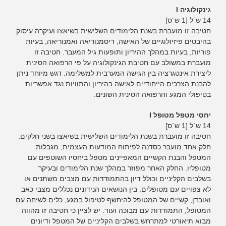
גי
נקולוגיה I
14 ש´ל [1 ש´ס]
חטיבה זו מועברת בשנת הלימודים השלישית בשיאצו ועיקרה עיסוק
בהיבטים פיזיולוגיים של האישה, דיסמנוריאה ואמנוריאה, בעיות
פוריות, בעיות במהלך ההיריון ותופעות גיל המעבר. חטיבה זו
מועברת במשולב עם חטיבת הגינקולוגיה על פי הרפואה הסינית
ליצירת אינטגרציה בין הגישה המערבית למשלימה. דגש מיוחד ניתן
להבנת הצרכים הייחודיים לאישה בהיריון והתוויות נגד אפשריות
בטיפולי המגע והרפואה הסינית השונים.
יחסי מטפל מטופל I
14 ש´ל [1 ש´ס]
חטיבה זו מועברת בשנת הלימודים השלישית בשיאצו בשני חלקים.
חלק אחד מועבר כסדנה לפיתוח המודעות העצמית, מגבלות
המטפל והבנת הקשיים המאפיינים מטפל ביחסיו השוטפים עם
מטופליו. החלק האחר מפוזר במהלך שנת הלימודים ובעיקר
בשלבים הקליניים וכולל דיון בהתמודדות עם מצבים משתנים או
לא צפויים עם מטופלים. בין הנושאים הנידונים נכללים מצבי כאב
ואובדן, קשיים של המטופל להיחשף לטיפול במגע, כלים לשיחה עם
המטופל, התמודדות עם מבוכה ועוד. יש לציין כי חטיבה זו מהווה
מבוא תיאורטי למתרחש בשלבים הקליניים של המטפל ודיונים