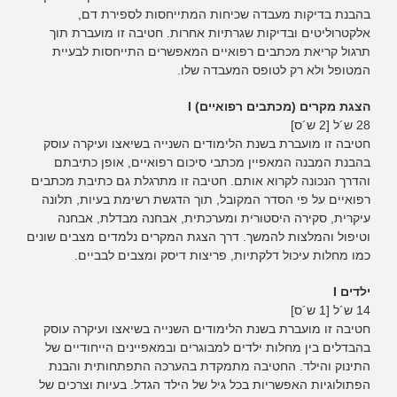
בהבנת בדיקות מעבדה שכיחות המתייחסות לספירת דם,
אלקטרוליטים ובדיקות שגרתיות אחרות. חטיבה זו מועברת תוך
תרגול קריאת מכתבים רפואיים המאפשרים התייחסות לבעיית
המטופל ולא רק לטופס המעבדה שלו.
הצגת מקרים (מכתבים רפואיים) I
28 ש´ל [2 ש´ס]
חטיבה זו מועברת בשנת הלימודים השנייה בשיאצו ועיקרה עוסק
בהבנת המבנה המאפיין מכתבי סיכום רפואיים, אופן כתיבתם
והדרך הנכונה לקרוא אותם. חטיבה זו מתרגלת גם כתיבת מכתבים
רפואיים על פי הסדר המקובל, תוך הדגשת רשימת בעיות, תלונה
עיקרית, סקירה היסטורית ומערכתית, אבחנה מבדלת, אבחנה
וטיפול והמלצות להמשך. דרך הצגת המקרים נלמדים מצבים שונים
כמו מחלות עיכול דלקתיות, פריצות דיסק ומצבים לבביים.
ילדים I
14 ש´ל [1 ש´ס]
חטיבה זו מועברת בשנת הלימודים השנייה בשיאצו ועיקרה עוסק
בהבדלים בין מחלות ילדים למבוגרים ובמאפיינים הייחודיים של
התינוק והילד. החטיבה מתמקדת בהערכה התפתחותית והבנת
הפתולוגיות האפשריות בכל גיל של הילד הגדל. בעיות וצרכים של