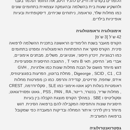
הלומדים בקורס זה חייבים להכיר היטב את החומר הנלמד בעבר
ולהשקיע שעות בית בהשלמה ובהעמקה עצמאית בתחומים שונים
כמו מחלות שלד, טראומה, ניתוחים שכיחים, דיסקופתיות ובעיות
אופייניות בילדים.
אימונולוגיה וראומטולוגיה
42 ש´ל [3 ש´ס]
הקורס מועבר בשנת הלימודים הראשונה בתכנית ההשלמה לרפואה
סינית. הקורס סוקר את התפתחות האימונולוגיה ומפרט בתחומים
כמו רבגוניות, זיכרון חיסוני, אנטיגנים, משלים, מבחנים אימוניים,
אברי מע´ החיסון, תאי B ותאי T , התגובה החיסונית וספציפיות.
דגש מיוחד מושם על הבנת מחלות שונות כמו אלרגיות, GVH ,
Digeorge , SCID , C1 , C3 , מחלת ברוטון, הפרעות בפגוציטוזיס,
אידס, שחפת, פרזיטים, קנדידה והרפס. כמו כן מפורטות מחלות
ראומטיות בעלות רקע אוטו-אימוני כמו SLE , סקלרודרמה, CREST
, מחלות שריר, בכטרר, רייטר, PSS , PAN , RA , גאוט ופסוידוגאוט,
וסקוליטיס ו SBE . במהלך הקורס מוצגת הקבלה בין בעיות
חיסוניות שונות והתפיסה המקבילה להם ברפואה הסינית. דגש
מיוחד ניתן לדרכי איתור המחלה ובדיקות המעבדה כפי שמקובל
ברפואה המערבית.
גסטרואנטרולוגיה