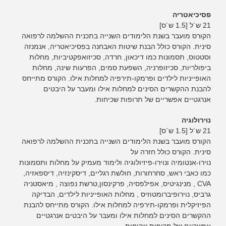
פסיכיאטריה
21 ש´ל [1.5 ש´ס]
הקורס מועבר בשנת הלימודים השנייה בתכנית ההשלמה לרפואה
סינית. הקורס כולל הבנת שיטות האבחנה בפסיכיאטריה, אנמנזה
וסטטוס, תסמונות כמו דיכאון, חרדה, סכיזואפקטיביות, מחלות
ביפולריות, סכיזופרניה, השפעת סמים, הפרעות שינה, מחלות
האופייניות לילדים ופרמקו-תירפיה למחלות אילו. הקורס מתייחס
להבנת ההקשרים הסינים למחלות אילו ומעבר על היבטים
אנרגטיים אפשריים של תרופות שכיחות.
נוירולוגיה
21 ש´ל [1.5 ש´ס]
הקורס מועבר בשנת הלימודים השנייה בתכנית ההשלמה לרפואה
סינית. הקורס כולל חזרה על
נוירו-אנטומיה ונוירו-פיזיולוגיה ולימוד מעמיק על מחלות ותסמונות
כמו כאבי ראש, סחרחורות, חולשת רגליים, דיסקינזיה, דיספאזיה,
CVA , מנינגיטיס, אפילפסיה, פרקינסון,טרשת נפוצה , מיאסטניה
גרביס, נוירופיברומטוזיס , מחלות האופייניות לילדים, הבדיקה
הפיזיקלית ופרמקו-תירפיה למחלות אילו. הקורס מתייחס להבנת
ההקשרים הסינים למחלות אילו ומעבר על היבטים אנרגטיים