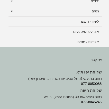
ילדים
נשים
לימודי המשך
אינדקס המטפלים
אינדקס צמחים
צרו קשר
שלוחת יפו ת"א
רחוב בת עמי 9, תל אביב-יפו (מדרחוב תאטרון גשר)
077-8050088
שלוחת חיפה
רחוב העצמאות 39 (מתחם הנמל), חיפה
077-8045245