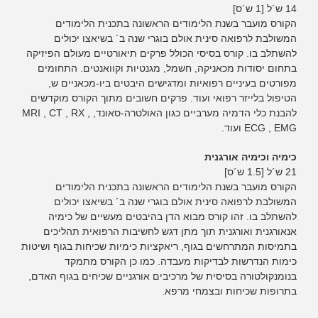
14 ש´ל [1 ש´ס]
הקורס מועבר בשנת הלימודים הראשונה בתכנית הלימודים
המשולבת לרפואה סינית אולם בוגרי שנה ב´ בשיאצו יכולים
להשתלב בו. קורס בסיסי הכולל פרקים תיאורטיים מעולם הפיזיקה
בתחום יסודות מכאניקה, חשמל, מגנטיות וקוואנטים. התחומים
מפורטים בעיניים רפואיות ומדגישים היבטים ביו-מכאניים ש,
הטיפול בלייזר רפואי ועוד. פרקים חשובים מתוך הקורס מוקדשים
להבנת כלי הדמיה מערביים כגון האולטרה-סאונד, MRI , CT , RX ,
ECG , EMG ועוד.
כימיה וכימיה אורגנית
21 ש´ל [1.5 ש´ס]
הקורס מועבר בשנת הלימודים הראשונה בתכנית הלימודים
המשולבת לרפואה סינית אולם בוגרי שנה ב´ בשיאצו יכולים
להשתלב בו. זהו קורס מבוא הדן בהיבטים מעשיים של כימיה
אנאורגנית ואורגנית תוך מתן דגש לחשיבות הרפואית תהליכים
בתמיסות המתרחשים בגוף, ריאקציות כימיות שכיחות בגוף ושיטות
כימות הנדרשות לבדיקות מעבדה. כמו כן הקורס מתמקד
בנומנקולטורה בסיסית של מרכיבים אורגניים שכיחים בגוף האדם,
בתרופות שכיחות ובצמחי מרפא.