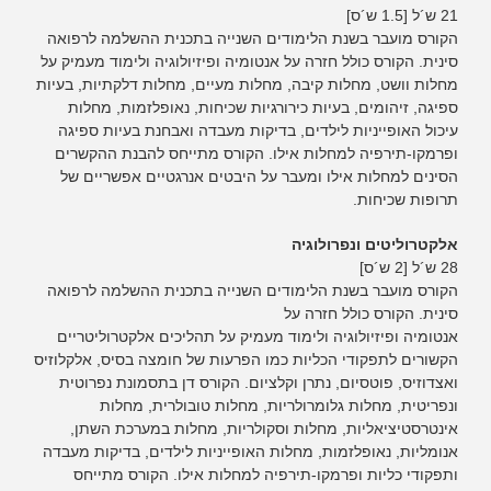
21 ש´ל [1.5 ש´ס]
הקורס מועבר בשנת הלימודים השנייה בתכנית ההשלמה לרפואה
סינית. הקורס כולל חזרה על אנטומיה ופיזיולוגיה ולימוד מעמיק על
מחלות וושט, מחלות קיבה, מחלות מעיים, מחלות דלקתיות, בעיות
ספיגה, זיהומים, בעיות כירורגיות שכיחות, נאופלזמות, מחלות
עיכול האופייניות לילדים, בדיקות מעבדה ואבחנת בעיות ספיגה
ופרמקו-תירפיה למחלות אילו. הקורס מתייחס להבנת ההקשרים
הסינים למחלות אילו ומעבר על היבטים אנרגטיים אפשריים של
תרופות שכיחות.
אלקטרוליטים ונפרולוגיה
28 ש´ל [2 ש´ס]
הקורס מועבר בשנת הלימודים השנייה בתכנית ההשלמה לרפואה
סינית. הקורס כולל חזרה על
אנטומיה ופיזיולוגיה ולימוד מעמיק על תהליכים אלקטרוליטריים
הקשורים לתפקודי הכליות כמו הפרעות של חומצה בסיס, אלקלוזיס
ואצדוזיס, פוטסיום, נתרן וקלציום. הקורס דן בתסמונת נפרוטית
ונפריטית, מחלות גלומרולריות, מחלות טובולרית, מחלות
אינטרסטיציאליות, מחלות וסקולריות, מחלות במערכת השתן,
אנומליות, נאופלזמות, מחלות האופייניות לילדים, בדיקות מעבדה
ותפקודי כליות ופרמקו-תירפיה למחלות אילו. הקורס מתייחס