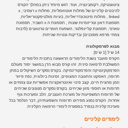
ציטוגנטיקה, רקומבינציה, ועוד. דגש מיוחד ניתן במהלך הקורס
להיבטים קליניים של מחלות אוטוזומליות, מחלות x רצסיבי, x
linked , מחלות מיטוכונדריאליות, בעיות מולטיפקטוריאליות,
תסמונת דאון וטריזומיות שונות , תסמונת ה x השביר, תסמונת
טארנר, תסמונת קליינפלטר, השפעת חומרים טרטוגנים (לרבות
צמחי מרפא מסוכנים) ובדיקות גנטיות שכיחות.
מבוא לפרמקולוגיה
14 ש´ל [1 ש´ס]
הקורס מועבר בשנת הלימודים הראשונה בתכנית הלימודים
המשולבת לרפואה סינית. זהו קורס מבוא הדן במושגי יסוד מעולם
הפרמקוקינטיקה והפרמקודינמיקה. בקורס נסקרים השיקולים במתן
תרופה, האפקט והתגובה המצופים, זמינות ביולוגית, נפח פיזור
וזמן מחצית חיים, קצב פינוי ואינטראקציות אפשריות עם צמחים או
תרופות או תוספי מזון שכיחים. בקורס נסקרים מנגנונים שכיחים
של תרופות המשפיעות על מערכת העצבים, הלב ומערכות גוף
אחרות. הקורס נמנע מפירוט תרופות והשפעותיהן, דבר הנלמד בכל
מערכת קלינית בנפרד במסגרת לימודי הרפואה הקלינית.
לימודים קליניים