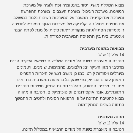
מבוא הכוללת מושגי יסוד באנטומיה ופיזיולוגיה של מערכת
הנשימה, מערכת העיכול, מערכת העצבים, מערכת ההפרשה
ומערכת אנדוקרינית. המעבר על המערכות השונות נלמד במשולב
עם חטיבת פתולוגיה וקליניקה של מערכות הגוף. במקביל לחטיבה
זו נלמדות הפתולוגיות מנקודת ריאות סינית על מנת לפתח הבנה
אינטגרטיבית בין התפיסה המערבית למזרחית.
מבואות בתזונה מערבית
14 ש´ל [1 ש´ס]
חטיבה זו מועברת בשנת הלימודים השלישית בשיאצו ועיקרה הבנת
מרכיבי המזון העיקריים: חלבונים, פחמימות, שומנים, ויטמינים,
מינרלים ויסודות קורט. כמו כן מושם דגש על היכרות התפריט
המאוזן לאדם הבריא, כפי שמקובל ברפואה המערבית בת ימינו,
איזון בין מרכיבי התזונה, תהליכי ספיגת המזון, חשיבות הסיבים
התזונתיים, אנטי אוקסידנטים ופיטוכימיקלים. חטיבה זו מהווה
מבוא לחטיבת התזונה על פי הרפואה הסינית ולחטיבות ההמשך
בתזונה בשנים המתקדמות.
תזונה מערבית
14 ש´ל [1 ש´ס]
חטיבה זו מועברת בשנת הלימודים הרביעית במסלול תזונה.