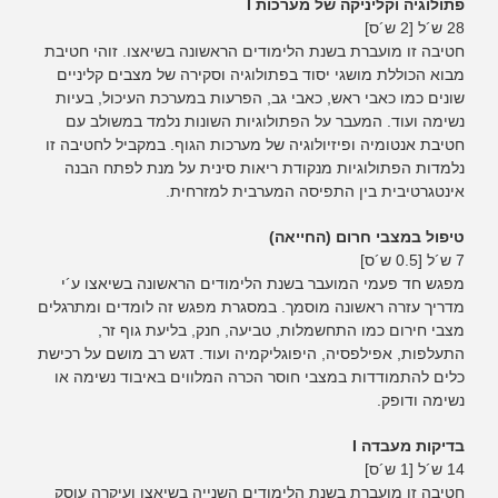
פתולוגיה וקליניקה של מערכות I
28 ש´ל [2 ש´ס]
חטיבה זו מועברת בשנת הלימודים הראשונה בשיאצו. זוהי חטיבת
מבוא הכוללת מושגי יסוד בפתולוגיה וסקירה של מצבים קליניים
שונים כמו כאבי ראש, כאבי גב, הפרעות במערכת העיכול, בעיות
נשימה ועוד. המעבר על הפתולוגיות השונות נלמד במשולב עם
חטיבת אנטומיה ופיזיולוגיה של מערכות הגוף. במקביל לחטיבה זו
נלמדות הפתולוגיות מנקודת ריאות סינית על מנת לפתח הבנה
אינטגרטיבית בין התפיסה המערבית למזרחית.
טיפול במצבי חרום (החייאה)
7 ש´ל [0.5 ש´ס]
מפגש חד פעמי המועבר בשנת הלימודים הראשונה בשיאצו ע´י
מדריך עזרה ראשונה מוסמך. במסגרת מפגש זה לומדים ומתרגלים
מצבי חירום כמו התחשמלות, טביעה, חנק, בליעת גוף זר,
התעלפות, אפילפסיה, היפוגליקמיה ועוד. דגש רב מושם על רכישת
כלים להתמודדות במצבי חוסר הכרה המלווים באיבוד נשימה או
נשימה ודופק.
בדיקות מעבדה I
14 ש´ל [1 ש´ס]
חטיבה זו מועברת בשנת הלימודים השנייה בשיאצו ועיקרה עוסק