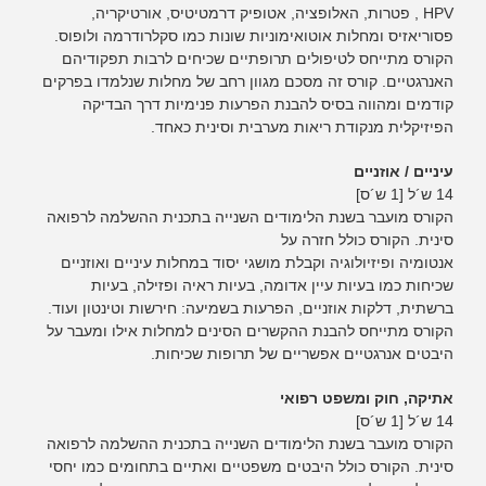
HPV , פטרות, האלופציה, אטופיק דרמטיטיס, אורטיקריה,
פסוריאזיס ומחלות אוטואימוניות שונות כמו סקלרודרמה ולופוס.
הקורס מתייחס לטיפולים תרופתיים שכיחים לרבות תפקודיהם
האנרגטיים. קורס זה מסכם מגוון רחב של מחלות שנלמדו בפרקים
קודמים ומהווה בסיס להבנת הפרעות פנימיות דרך הבדיקה
הפיזיקלית מנקודת ריאות מערבית וסינית כאחד.
עיניים / אוזניים
14 ש´ל [1 ש´ס]
הקורס מועבר בשנת הלימודים השנייה בתכנית ההשלמה לרפואה
סינית. הקורס כולל חזרה על
אנטומיה ופיזיולוגיה וקבלת מושגי יסוד במחלות עיניים ואוזניים
שכיחות כמו בעיות עיין אדומה, בעיות ראיה ופזילה, בעיות
ברשתית, דלקות אוזניים, הפרעות בשמיעה: חירשות וטינטון ועוד.
הקורס מתייחס להבנת ההקשרים הסינים למחלות אילו ומעבר על
היבטים אנרגטיים אפשריים של תרופות שכיחות.
אתיקה, חוק ומשפט רפואי
14 ש´ל [1 ש´ס]
הקורס מועבר בשנת הלימודים השנייה בתכנית ההשלמה לרפואה
סינית. הקורס כולל היבטים משפטיים ואתיים בתחומים כמו יחסי