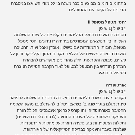
בתחומים דומים מבוצעים כבר משנה ב´ ללימודי השיאצו במסגרת
הדיונים על הקשר עם המטופלים.
יחסי מטפל מטופל II
14 ש´ל [1 ש´ס]
חטיבה זו מועברת כחלק מהלימודים הקליניים של שנת ההשלמה
השנייה. בין הנושאים המפורטים ביחידה זו נידונים יחסי מטפל
מטופל, הגנות, התמודדות עם כישלון, אובדן ואבל ועוד. החטיבה
מועברת בצורה מעשית של העלאת מקרים מתוך הקליניקה ודיון על
קשיים, מבוכה והפתעות. חלק מהדיונים מוקדשים להבהרת
המרחק הנדרש בין המטפל למטופל לאור הקרבה הפיזית הנוצרת
בטיפולים במגע.
אורטופדיה
14 ש´ל [1 ש´ס]
הקורס מועבר בשנת הלימודים הראשונה בתכנית ההשלמה לרפואה
סינית אולם בוגרי שנה ב´ בשיאצו יכולים להשתלב בו מרגע השלמת
החטיבה באורתופדיה. זהו קורס קצר אך אינטנסיבי הכולל חזרה
והעמקה באנטומיה של מערכת התנועה (לרבות כלי דם ועצבים)
ותקלות האופייניות בה, סקירה חוזרת על מחלות אורתופדיות
שנלמדו בעבר והעמקה בבדיקה הפיזיקאלית של האורתופד.