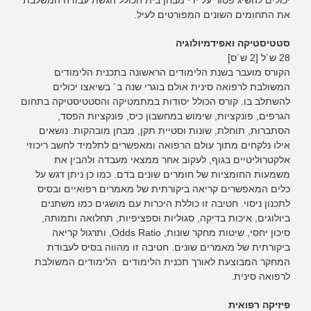
את התחומים השונים המפורטים לעיל.
סטטיסטיקה ואפידמיולוגיה
28 ש´ל [2 ש´ס]
הקורס מועבר בשנת הלימודים הראשונה בתכנית הלימודים
המשולבת לרפואה סינית אולם בוגרי שנה ב´ בשיאצו יכולים
להשתלב בו. קורס הכולל יסודות במתמטיקה והסטטיסטיקה בתחום
הגרפים, פונקציות, שימוש במחשבון כיס, פונקציות הפסד,
הסתברות, תוחלת, שונות וסטיית תקן, מבחן מובהקות. נושאים
אילו נלקחים מתוך עולם הרפואה ומאפשרים לתלמיד לחשב ריכוזי
אלקטרוליטיים בגוף, לעקוב אחר ממצאי מעבדה ולהבין את
משמעות החומציות של חומרים שונים בדם. כמו כן ניתן דגש על
כלים המאפשרים קריאה ביקורתית של מאמרים רפואיים ובסיס
לתכנון ניסוי. חטיבה זו כוללת היכרות עם מושגים כמו משתנים
ביולוגים, איכות בדיקה, סגוליות וספציפיות, תחלואה ותמותה,
סיכון יחסי, שיטות מחקר שונות, Odds Ratio, ותרגול קריאה
ביקורתית של מאמרים שונים. חטיבה זו מהווה בסיס לעבודת
המחקר המבוצעת לאורך תכנית הלימודים הלימודים המשולבת
לרפואה סינית.
פיזיקה רפואית