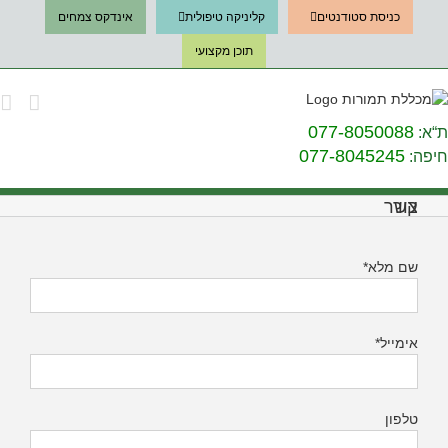
כניסת סטודנטים
קליניקה טיפולית
אינדקס צמחים
תוכן מקצועי
077-8050088
ת“א:
077-8045245
חיפה:
צור קשר
שם מלא*
אימייל*
טלפון