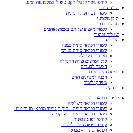
קורס עיסוי לבעלי רקע טיפולי במקצועות המגע
תזונה סינית
לימודי נטורופתיה סינית
תוכן מקצועי
חדשות תוכן
ללמוד מקצוע שאתם באמת אוהבים
שאלות נפוצות
המכללה
לימודי רפואה סינית בצפון
לימודי רפואה סינית במרכז
תמורות בקהילה
סגל המרצים וצוות ההנהלה
השמה לבוגרים
כניסת סטודנטים
הכנה למבחנים חדש
משחקי לימוד
צרו קשר
לימודי רפואה סינית
לימודי רפואה משלימה
לימודי רפואה סינית – דיקור, צמחי מרפא, תזונה ומגע
לימודי רפואה סינית תנאי קבלה
קורסי רפואה סינית
קורס רפואה סינית לילדים
רפואה סינית – מבוא