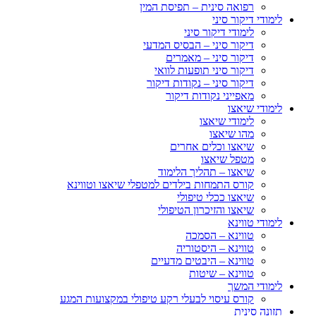
רפואה סינית – תפיסת המין
לימודי דיקור סיני
לימודי דיקור סיני
דיקור סיני – הבסיס המדעי
דיקור סיני – מאמרים
דיקור סיני תופעות לוואי
דיקור סיני – נקודות דיקור
מאפייני נקודות דיקור
לימודי שיאצו
לימודי שיאצו
מהו שיאצו
שיאצו וכלים אחרים
מטפל שיאצו
שיאצו – תהליך הלימוד
קורס התמחות בילדים למטפלי שיאצו וטווינא
שיאצו ככלי טיפולי
שיאצו והזיכרון הטיפולי
לימודי טווינא
טווינא – הסמכה
טווינא – היסטוריה
טווינא – היבטים מדעיים
טווינא – שיטות
לימודי המשך
קורס עיסוי לבעלי רקע טיפולי במקצועות המגע
תזונה סינית