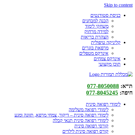
Skip to content
כניסת סטודנטים
הכנה למבחנים
משחקי לימוד
למידה מרחוק
הצהרת בריאות
קליניקה טיפולית
מרפאת בוגרים
אינדקס מטפלים
אינדקס צמחים
תוכן מקצועי
ת“א:
077-8050088
חיפה:
077-8045245
לימודי רפואה סינית
לימודי רפואה משלימה
לימודי רפואה סינית – דיקור, צמחי מרפא, תזונה ומגע
לימודי רפואה סינית תנאי קבלה
קורסי רפואה סינית
קורס רפואה סינית לילדים