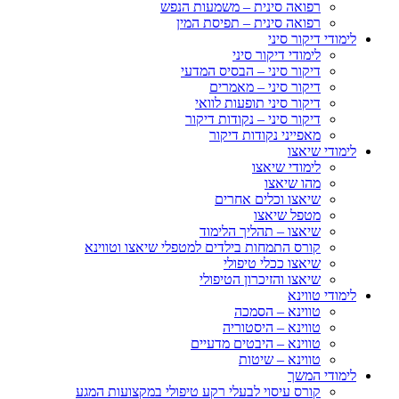
רפואה סינית – משמעות הנפש
רפואה סינית – תפיסת המין
לימודי דיקור סיני
לימודי דיקור סיני
דיקור סיני – הבסיס המדעי
דיקור סיני – מאמרים
דיקור סיני תופעות לוואי
דיקור סיני – נקודות דיקור
מאפייני נקודות דיקור
לימודי שיאצו
לימודי שיאצו
מהו שיאצו
שיאצו וכלים אחרים
מטפל שיאצו
שיאצו – תהליך הלימוד
קורס התמחות בילדים למטפלי שיאצו וטווינא
שיאצו ככלי טיפולי
שיאצו והזיכרון הטיפולי
לימודי טווינא
טווינא – הסמכה
טווינא – היסטוריה
טווינא – היבטים מדעיים
טווינא – שיטות
לימודי המשך
קורס עיסוי לבעלי רקע טיפולי במקצועות המגע