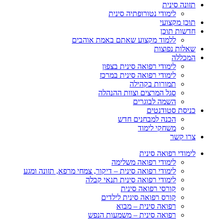
תזונה סינית
לימודי נטורופתיה סינית
תוכן מקצועי
חדשות תוכן
ללמוד מקצוע שאתם באמת אוהבים
שאלות נפוצות
המכללה
לימודי רפואה סינית בצפון
לימודי רפואה סינית במרכז
תמורות בקהילה
סגל המרצים וצוות ההנהלה
השמה לבוגרים
כניסת סטודנטים
הכנה למבחנים חדש
משחקי לימוד
צרו קשר
לימודי רפואה סינית
לימודי רפואה משלימה
לימודי רפואה סינית – דיקור, צמחי מרפא, תזונה ומגע
לימודי רפואה סינית תנאי קבלה
קורסי רפואה סינית
קורס רפואה סינית לילדים
רפואה סינית – מבוא
רפואה סינית – משמעות הנפש