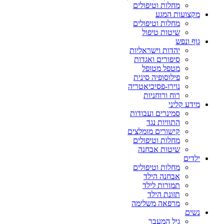
מחלות וטיפולים
מקצועות המגע
מחלות וטיפולים
שיטות טיפול
גוף ונפש
יהדות וישראליות
סיפורים ואגדות
מטפל מטופל
פילוסופיה סינית
נוירו-פסיכיאטריה
רוח ורוחניות
מידע קליני
סמינרים ועבודות
התוויות נגד
קישורים מומלצים
מחלות וטיפולים
שיטות אבחנה
ילדים
מחלות וטיפולים
אבחנה הילד
תמורות לילד
תזונת הילד
מרפאה משלימה
נשים
גיל המעבר