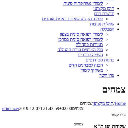
לימודי נטורופתיה סינית
תוכן מקצועי
חדשות תוכן
ללמוד מקצוע שאתם באמת אוהבים
שאלות נפוצות
המכללה
לימודי רפואה סינית בצפון
לימודי רפואה סינית במרכז
תמורות בקהילה
סגל המרצים וצוות ההנהלה
השמה לבוגרים
כניסת סטודנטים
הכנה למבחנים חדש
משחקי לימוד
צרו קשר
צמחים
Home
/
תוכן מקצועי
/
צמחים
צמחים
2019-12-07T21:43:59+02:00
efiminzer
צרו קשר
צמחים
שלוחת יפו ת"א