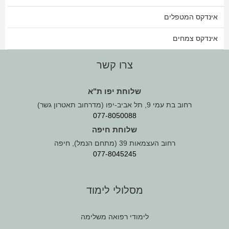
אינדקס המטפלים
אינדקס צמחים
צרו קשר
שלוחת יפו ת"א
רחוב בת עמי 9, תל אביב-יפו (מדרחוב תאטרון גשר)
077-8050088
שלוחת חיפה
רחוב העצמאות 39 (מתחם הנמל), חיפה
077-8045245
מסלולי לימוד
לימודי רפואה משלימה