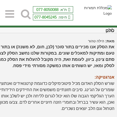
Ski
t
077-8050088
ת“א:
conten
077-8045245
חיפה:
לחם סלק
מאת:
הילה טהור
את הסלק אנו מכירים בתור סוכר (לבן, חום, לא משנה) או בתור
טעם ומתיקות למאכלים שונים. במקורות שלנו נחשב הסלק לצמח 
סתם צינון. ביוון, לעומת זאת, היה מקובל להעלות את הסלק כמ
לסלק ומאז, יש השותים אותו כמשקה מסורתי מידי פסח.
אנרגטיקה:
שורש הסלק האדום מכיל פיטוכימיקלים כדוגמת קרטנואידים ואנתוציאני
שומרים על הג'ינג. סיבים תזונתיים משמשים את החיידקים הידידותי
הערך הגליקמי הגבוה שלו הוא יכול לגרום לליחה ולכן יש לשלב אותו ע
ואכן, הוא עשיר בברזל ובחומרי הזנה חיוניים אחרים לדם. צבעו מכו
הטחול וגם הלב יוצאים נשכרים.