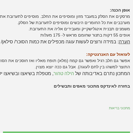
אופן הכנה:
מרסקים את הסלק במעבד מזון ומוסיפים את החלב. מוסיפים לתערובת את הגזר
מערבבים את כל החומרים היבשים ומוסיפים לתערובת של הסלק.
משמנים תבנית אינגלישקייק ומעבירים אליה את התערובת.
אופים 55 דקות בתנור שחומם מראש ל- 175 מעלות
הערה
: במידה ורוצים לעשות עוגה מכפילים את כמות הסוכר/ סילאן/
לעזאזל עם האנרגטיקה:
אפשר גם חלב רגיל ואפשר גם קמח (מלא) תופח מאליו ואז חוסכים את הס
התוצר למשהו בין לחם לעוגה). אבל גם ככה יוצא מצוין.
המתכון נתרם באדיבותה של
הילה
טהור
, מטפלת בשיאצו ובשיאצו יל
בחזרה לאינדקס מתכוני מאפים ותבשילים
מתכוני בריאות