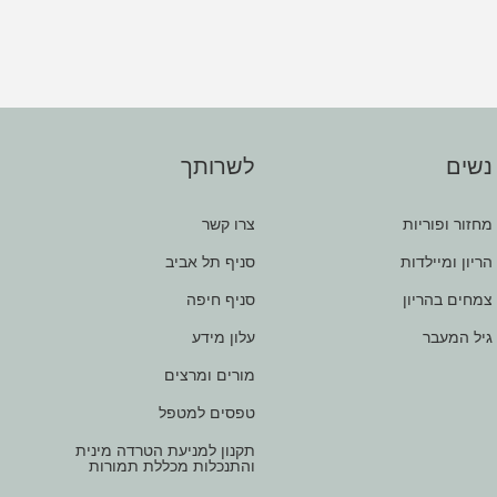
נשים
לשרותך
מחזור ופוריות
צרו קשר
הריון ומיילדות
סניף תל אביב
צמחים בהריון
סניף חיפה
גיל המעבר
עלון מידע
מורים ומרצים
טפסים למטפל
תקנון למניעת הטרדה מינית
והתנכלות מכללת תמורות