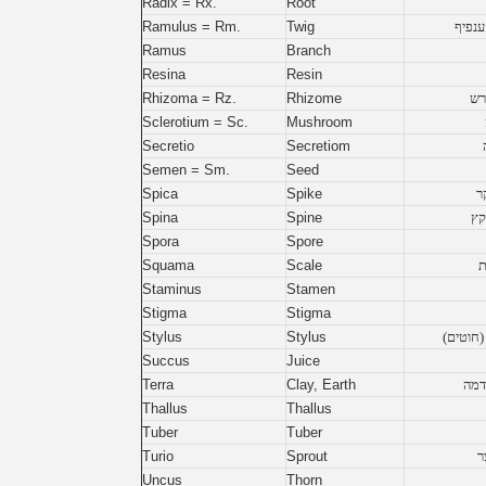
Radix = Rx.
Root
ענפיף
Twig
Ramulus = Rm.
Ramus
Branch
Resina
Resin
רש
Rhizome
Rhizoma = Rz.
Sclerotium = Sc.
Mushroom
Secretio
Secretiom
Semen = Sm.
Seed
ר
Spike
Spica
קץ
Spine
Spina
Spora
Spore
Squama
Scale
Staminus
Stamen
Stigma
Stigma
(חוטים)
Stylus
Stylus
Succus
Juice
דמה
Clay, Earth
Terra
Thallus
Thallus
Tuber
Tuber
ר
Sprout
Turio
Uncus
Thorn