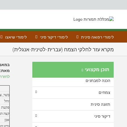
Ski
t
conten
לימודי רפואה סינית
לימודי דיקור סיני
לימודי שיאצו
מקרא עזר לחלקי הצמח (עברית-לטינית-אנגלית)
במאמר
תוכן מקצועי
מאת:
לחזרה
הכנה למבחנים
צמחים
בשר, צ
זחל
תזונה סינית
פקעת
קצה הע
דיקור סיני
אבן
גביע ה