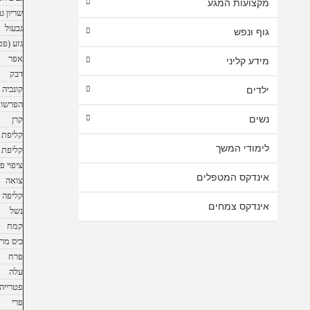
מקצועות המגע
שריון ג
גבעול
גוף ונפש
גזע (פ
אפר
מידע קליני
דבק
קונכיה
ילדים
הפרשות
נשים
קרן
קליפת 
לימודי המשך
קליפת 
ציפוי פנ
אינדקס המטפלים
צואה
קליפה ח
אינדקס צמחים
נשל
קמח
כיס מר
פרח
עלה
פטרייה
פרי