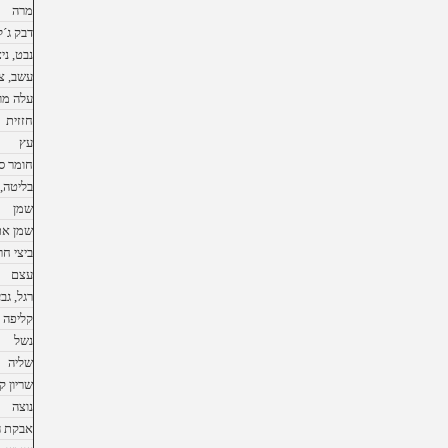
מרה
דבק ג´ל
נבט, ניצ
עשב, צ
עלה מו
חזזית
עץ
חומר ס
בליטה,
שמן
שמן את
ביצי חר
עצם
רגל, גב
קליפה
נשל
שליה
שריון ק
נוצה
אבקת 