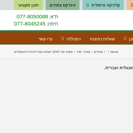
קליניקה טיפולית
אינדקס צמחים
תוכן מקצועי
077-8050088
ת“א:
077-8045245
חיפה:
כן
שאלות נפוצות
המכללה
צרו קשר
Home
/
/
צמחים
/
מונחי יסוד
/
מקרא עזר לחלקי הצמח (עברית-לטינית-אנגלית)
נגלית ועברית.