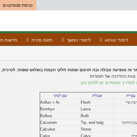
כניסת סטודנטים
לימודי טווינא
לימודי המשך
תזונה סינית
חדשות תו
 זה מופיעה טבלה ובה תרגום שמות חלקי הצמח בשלוש שפות: לטינית, א
צוות ההדרכה של תמורות
 למדריך הצמחים יש ללחוץ כאן
עברית
אנגלית
שם לטיני
יפת פרי
Flesh
Arillus = Ar.
Bombyx
Larva
Bulbus
Bulb
נף,החוטר
Tip, end twig
Cacumen
Calculus
Stone
פרח
Calyx
Calyx