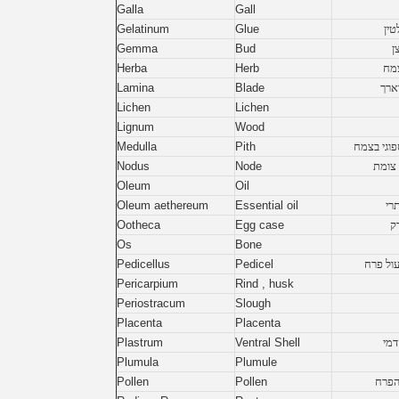
Galla
Gall
טין
Glue
Gelatinum
ן
Bud
Gemma
מח
Herb
Herba
ארך
Blade
Lamina
Lichen
Lichen
Lignum
Wood
פוגי בצמח
Pith
Medulla
 צומת
Node
Nodus
Oleum
Oil
רי
Essential oil
Oleum aethereum
ק
Egg case
Ootheca
Os
Bone
עול פרח
Pedicel
Pedicellus
Pericarpium
Rind , husk
Periostracum
Slough
Placenta
Placenta
דמי
Ventral Shell
Plastrum
Plumula
Plumule
הפרח
Pollen
Pollen