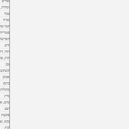
שורש
זמורה, 
ענף
שרף
קנה שו
פטרייה
הפרשה
זרע
חוד, דק
קוץ, עו
נבג
קשקשת
אבקן
כתם
מקלות 
מיץ
טיט, א
יצע
פקעת
נבט, נצ
קוץ