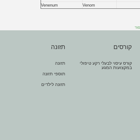
Venenum
Venom
סוד
קורסים
תזונה
קורס עיסוי לבעלי רקע טיפולי
תזונה
במקצועות המגע
תוספי תזונה
תזונה לילדים