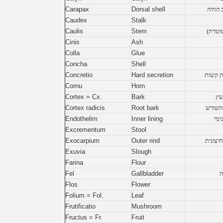
ב החיה
Dorsal shell
Carapax
Caudex
Stalk
טוטרת)
Stem
Caulis
Cinis
Ash
Colla
Glue
Concha
Shell
 קשות
Hard secretion
Concretio
Cornu
Horn
עץ
Bark
Cortex = Cx.
השורש
Root bark
Cortex radicis
ימי
Inner lining
Endothelim
Excrementum
Stool
יצונית
Outer rind
Exocarpium
Exuvia
Slough
Farina
Flour
ה
Gallbladder
Fel
Flos
Flower
Folium = Fol.
Leaf
Frutificatio
Mushroom
Fructus = Fr.
Fruit