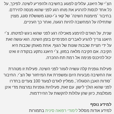
הצ´י של היאנג, עלולים לפגוע בחשיבה ולהפריע לשינה. לפיכך, על
כל אחד לנסות להרגיע את מוחו רגע לפני שהוא מנסה להירדם.
בחיבור ´מיומנות השינה´ של קאי ג´י-טונג משושלת סונג, מצוין
שתחילה על המחשבה להיות רגועה, ואחר כך העיניים.
שנית, על האדם להימנע מאכילה רגע לפני שהוא ניגש למיטתו. צ´י
היאנג צריך להגיע לאברים הפנימיים בזמן השינה. הוא עושה זאת
על ידי חציית שכבות שונות של הגוף. אחת מאותן שכבות היא
הקיבה. אם הקיבה מלאה במזון, צ´י היאנג נתקע בנקודה זו ואינו
יכול להיכנס פנימה אל רמת תת-ההכרה.
פעילות גופנית קלה עשויה לעזור לפני השינה. פעילות זו מטהרת
את החשיבה מבעיות היום ומשפרת את המיחזור של הצ´י. החיבור
´סודות האבן הסגולה´, ממליץ לאדם לצעוד 100 צעדים בחדרו
לפני שהוא הולך לישון. עם זאת, פעילויות גופניות נמרצות מדי אינן
מומלצות, כיוון שהן עלולות להקשות על ההירדמות.
למידע נוסף
למידע אודות מסלול
לימודי רפואה סינית
בתמורות