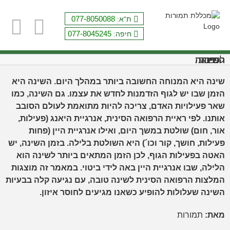
Ski
t
077-8050088
ת“א:
conten
077-8045245
חיפה:
חשיבות השינה לפי הרפואה הסינית
שינה היא המנוחה החשובה ביותר במהלך היום. השינה היא
הזמן שבו יש לגוף הזדמנות לחדש את עצמו. גם השינה, כמו
שאר פעילויות האדם, צריכה להיות מתואמת לעולם הסובב
אותנו. לפי ראיית הרפואה הסינית, אנרגיית היאנג (פעילות,
אור, חום) שולטת במשך היום, ואילו אנרגיית היין (פחות
פעילות, חושך, קור וכו´) היא השולטת בלילה. בזמן השינה, יש
האטה בפעילות הגוף, לכן הזמן המתאים ביותר לשינה הוא
הלילה, שבו אנרגיית היין באה לידי ביטוי. במאמר זה מוצגות
המלצות הרפואה הסינית לשינה טובה, עם נגיעה קלה בבעיות
השינה שעלולות להופיע כשאנו מגיעים לחוסר איזון.
מאת:
תמורות