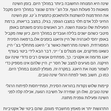
שינה היא המנוחה החשובה ביותר במהלך היום. בזמן השינה
מואטות כל פעולות הגוף, וכל הצ´י והדם שנוצר במהלך היום מקבל
את ההזדמנות להשתנות ולהתאכסן כתמצית ג´ינג. זמן השינה
החיוני לכל אדם תלוי במצבו הגופני, בגילו, במצב בריאותו, ברמת
הפעילות שלו ובעונת השנה. רוב האנשים נהנים משנתם באופן
מיטבי כשהם ישנים בלילה ועובדים במהלך היום, כיוון שזה מקביל
באופן יחסי לאנרגיה של היין והיאנג בזמנים אלו.ברפואה הסינית
המסורתית, השינה מתרחשת כאשר צ´י היאנג מתחלף בצ´י היין.
כשאנו מזדקנים, אנו מנצלים צ´י ייני, דבר הבא לידי ביטוי בעודף
יאנג מדומה או אקטיבי. כך, מפתחים אנשים רבים נדודי שינה עם
הזיקנה. הם מגיעים למצב של חסר יין. היין שלהם אינו מספיק כדי
לשמור מטה את היאנג. במקרה זה, מומלץ לנמנם במהלך היום.
כמו כן, חשוב מאד לפתח הרגלי שינה טובים.
קיימות שלוש נקודות בהוראה הסינית, המתייחסות לפיתוח הרגלי
שינה טובים, ואלו הן: שמירה על חשיבה רגועה, אכילה קלה לפני
השינה ופעילות גופנית מתונה.
התרגשות יתר או מאמץ מחשבתי מוגזם, שהם ביטוי של אקטיביות