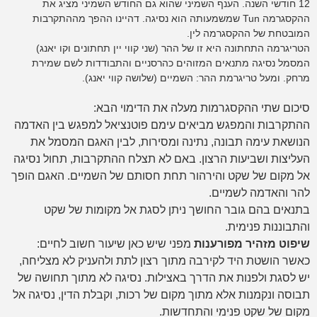
12 חודשי השנה. הענף השמיני שהוא גם החודש השמיני מציג את
ההקסגרמה Tun שמשמעותה הוא נסיגה. דהיינו ההפך מההתקרבות
המובטחת של ההקסגרמה לין.
הטריגרמה התחתונה היא זו של ההר (שני קווי יין תחתונים וקו יאנג)
המסמל נסיגה מתנאים המזוהים כהרסניים והתבודדות לשם שמירת
מרחק. ומעל טריגרמת ההר: השמיים (שלושה קווי יאנג).
סיכום שתי ההקסגרמות מעלה את הדימוי הבא:
ההתקרבות והמפגש מביאים עימם פוטנציאל למפגש בין האדמה
הנושאת עימה תבונה, נתינה ומסירות, לבין האגם המסמל את
העליצות ושביעות הרצון. באם לא תצלח ההתקרבות, תחול נסיגה
אל מקום של שקט והירהור תחת חסותם של השמיים. האגם הופך
להר והאדמה לשמיים.
בתנאים בהם גובר החושך ניתן לסגת אל מקומות של שקט
והתבוננות פנימית.
שיפוט מזהיר מפורענות
מפני שיש כאן שיעור חשוב לחיים:
כאשר הושטת היד לקירבה מתוך רצון לתת ולהעניק לא מצליחה,
יש לסגת ולפנות את הדרך באצילות. נסיגה לא מתוך תחושה של
תבוסה ונקמנות אלא מתוך מקום של רכות, וקבלת הדין, נסיגה אל
מקום של שקט פנימי והתחדשות.