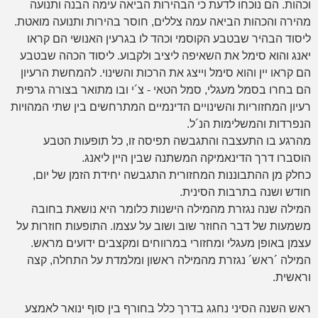
וכהות. הם נוכחו לדעת כי הבהירות הביאה עימה הבנה ותנועה
מהירה והכהות הביאה עמה צללים, חוסר בהירות ותנועה מואטת.
ליסוד הבהיר שבטבע הקוסמי וכהד לו בגרעין האנושי הם קראו
יאנג והוא סימל את השאיפה ליציב ולקבוע. ליסוד הכהה שבטבע
הם קראו יין והוא סימל וייצג את הרכות והשינוי. להמחשת הרעיון
הם בחרו בסמל מעגלי, סמל הטאי - צ´י ובו מתואר בצורה גרפית
רעיון המחזוריות והשינויים הדינמיים המתרחשים בין שתי המהויות
הנפרדות והמשלימות הנ´ל.
מהרגע בו התעצבה והתגבשה תפיסה זו, כל תופעות הטבע
הוסברו דרך הדינאמיקה המשתנה שבין היין ליאנג.
כחלק מן ההתבוננות המחזורית התגבשה יחידת הזמן של יום,
חודש ושנה בתרבות הסינית.
המילה שנה נגזרת מהמילה הישנות כלומר היא נושאת בחובה
משמעות של דבר החוזר שוב ושוב על עצמו. התופעות חוזרות על
עצמן באופן מעגלי ומחזורי במרווחים ומקצבים ידועים מראש.
המילה ´ראש´ נגזרת מהמילה ראשון ומלמדת על התחלה, קצה
וראשית.
ראש השנה הסיני נחגג בדרך כלל בחורף בין סוף ינואר לאמצע