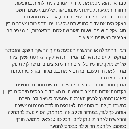
פברואר. הוא מסמן את נקודת הזמן בה ניתן לחזות בתופעות
החורף המגיעות לשיאן ומשתנות. קור, שלגים, גשמים וחשכה
נוכחים בטבע בזמן זה בעוצמה רבה, אך בקצה המערכת
האקלימית אנו עדים להופעתם של שינויים: תהפוכות ומעברים בין
סוגי אקלים שונים, שעות האור שהולכות ומתארכות, וניצני פריחה
אביבית ראשונים מופיעים.
רעיון ההתחלה או הראשית הנובעת מתוך החשוך, השקט והנסתר,
מתקשר לתפיסת העולם המזרחית העתיקה הגורסת שאין יצירה
של יש מאין. שורשיו של היום החדש נעוצים ביום שחלף, תינוק
מתחיל את חייו כעובר ברחם אימו ונבט מקורו בזרע שהתפתח
בבטן האדמה.
מתוך ההתבוננות בטבע ובמופעיו התגבשה התובנה הסינית
הקדומה אודות התמורות והשינויים העומדים בבסיס היחסים בין יין
ליאנג ובהמשך לרעיון האנרגיה שמגיעה לשיאה ולכן חייבת
להשתנות, להיות מותמרת, לאנרגיה הנולדת ממנה וממשיכה
אותה. כך לעד, במחזוריות קבועה ומנחמת, הסוף נושק להתחלה
והראשית לאחרית. ניתן להבין הכל כפוטנציאל ומימוש. חורף
כפוטנציאל הצמיחה ולילה כבסיס לתנועה.