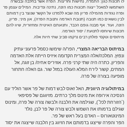
לו תכונות כגון: התמדה, נחישות וחריצות. הפרה אשר בחלבה ובבשרה
השתמשו למאכל ייצגה תכונות כמו הזנה, נתינה ונדיבות. המילים עצמן פר
ופרה נגזרות מהמילה פריון מה שבא ללמדנו על הקשר שנוצר בין דמותם
לבין נושאים כמו תנובה (תנובת האדמה ותנובת הפרה), און מיני, פריון,
הזנה, ועוד. אף מבנה גופם הכבד, ותנועתם האיטית ומחזורית, שיוו להם
תכונות שיוחסו לתנועת / יסוד האדמה.
מיתוסים וטקסי פולחן רבים נרקמו סביב שתי חיות אלה.
במיתוס הבריאה המצרי
, הפר/ה שימשו כסמל פרעוני עתיק
ונפוץ. המלכה/אלה המצרית הקדומה איזיס הייתה אלת האדמה
והפריון. כתרה היה שתי קרני פרה. אוזיריס אחיה/ בן זוגה, אל
המתים, קשור לירח המלא העולה במזל שור. גם האלה חתחור
מופיעה בצורה של פרה.
במיתולוגיה היוונית
, האל זאוס לבש דמות של פר אשר הוליד עם
הנסיכה אירופה את מינוס מלך כרתים. מזיווגם של פסיפאי
(´הזורחת לכל´), שגילמה את הלבנה ולבשה צורה של פרה, ומינוס
שגילם בדמותו את השמש ולבש צורה של פר לבן, נולד
המינוטאורוס – האדם בעל ראש של פר.
הפר והפרה שייצגו בדמותם את הזיווג בין הלבנה שייצגה את יסוד