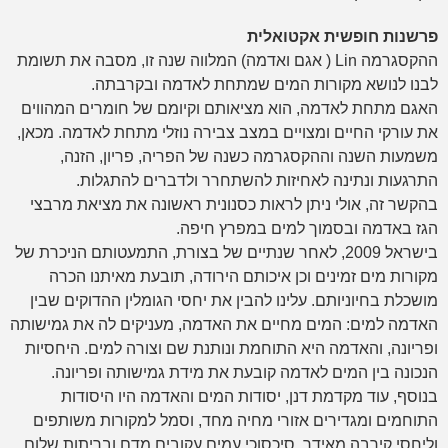
פרשנות חופשית אקטואלית
ההקסגרמה Lin ( אגם ואדמה) המלווה שנה זו, מסבה את תשומת
לבנו לנושא מקורות המים שמתחת לאדמה ובקרבתה.
האגם מתחת לאדמה, הוא מציאותם וקיומם של חומרים המהווים
את עורקי החיים ומצויים במצב צבירה נוזלי מתחת לאדמה. מכאן,
משמעות השנה וההקסגרמה כשנה של הפריה, פריון, הזנה,
התרגעות ונתינה לאחיזות להשתחרר ולדברים להתגלות.
בהקשר זה, אולי ניתן לראות כסנונית ראשונה את מציאת מרבצי
הגז באדמה ובסמוך למים במפרץ חיפה.
בישראל 2009, לאחר שנתיים של בצורת, התמעטותם הניכרת של
מקורות מים זמינים וכן איכותם הירודה, תובעת מאיתנו הכרה
מושכלת בחיוניותם. עלינו להבין את יחסי הגומלין ההדוקים שבין
האדמה למים: המים מחיים את האדמה, מעניקים לה את גמישותה
ופריונה, והאדמה היא התוחמת ונותנת שם וצורה למים. היחסיות
הנכונה בין המים לאדמה קובעת את מידת גמישותה ופריונה.
בנוסף, עוד מקדמת דנן, יסודות המים והאדמה היו היסודות
התוחמים ומגדירים אזורי מחיה מחד, וסמל למקורות משותפים
וליחסי קירבה מאידך. סיכסוכי עמים עקובים מדם ובריתות שלום