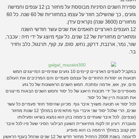
ספירת השנים הסיניות מבוססת על מחזור בן 12 ענפים וחמישה
גזעים , כך שהשילוב חוזר על עצמו במחזוריות של 60 שנה. כל 60
מחזורים (3600 שנה) נקראים עידן.
12 הענפים הארציים תואמים את שנים עשר חודשי השנה
ומתארים מחזוריות של 12 שנים. כל ענף מיוצג על ידי חיה : עכבר,
שור, נמר, ארנבת, דרקון, נחש, סוס, עז, קוף, תרנגול, כלב וחזיר
בר.
במקביל לענפים הארציים קיימים 10 גזעים שמימיים המייצגים חמש
תנועות או יסודות החוזרים על עצמם פעמיים והם המרכיבים את העולם:
מים, עץ, אש, אדמה ומתכת. חמש השנים הראשונות של כל גזע
מאופיינים על ידי תכונות היאנג של כל יסוד וחמש השנים הבאות מייצגים
את תכונות היין של כל יסוד.
לכל יסוד או תנועה משויך איבר גוף. מכיוון שהיסוד חוזר פעמיים כל עשר
שנים, הרי שלכל יסוד שני איברי גוף מתאימים במהלך 12 שנות מחזור
(ענפים). לכל איבר שעתיים ביממה בהן הוא נמצא בשיאו ופעילותו
מוגברת. רעיון זה לקוח מתיאורית השעון הבילוגי הסיני שעל פיו לכל איבר
זמן קצוב במהלך היממה בו הוא מופיע.
לדוגמה: בשנת 2008 התחיל מחזור חדש של 12 שנים שהחל בענף הראשון