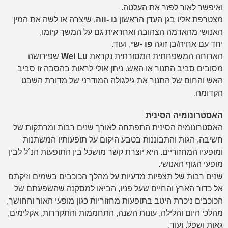
ואיפשר לאור לפזר את העלטה.
מצטרפת אליו בגן העדן הראשון
נו -ווה
, שיצרה או לשה את המין
האנושי מהאדמה הצהובה ואחראית גם על המשך קיומו,
יחד עם אחיה/בן זוגה
פו -שי
, ועוד.
הארוחה המשפחתית המסורתית נקראת
Wei Lu
שפירושה
מסובים סביב התנור או האש. ניתן אולי לראות בהסבה זו סביב
האש והחום של התנור את גילגולה המודרני של מדורת השבט
הקדומה.
האסטרונומיה הסינית
האסטרונומיה הסינית התפתחה לאורך שנים רבות ומרתקות של
חשיבה, הגות והתבוננות בטבע היקום על תופעותיו המשתנות
ומופעיו המחזוריים. היא יוצרת קשר מושכל בין התופעות הנ´ל לבין
מופעי הגוף האנושי.
שנים רבות של תצפיות מדעיות על מהלך הכוכבים בשמים וזיקתם
אל כדור הארץ והחיים שעל פניו, הביאו למסקנה שהשפעתם של
הכוכבים ניכרת היטב בתופעות מחזוריות כגון מופעי האור והחושך,
מהלכי היום והלילה, עונות השנה, התחממות והתקררות, אקלימים,
גאות ושפל, ועוד.