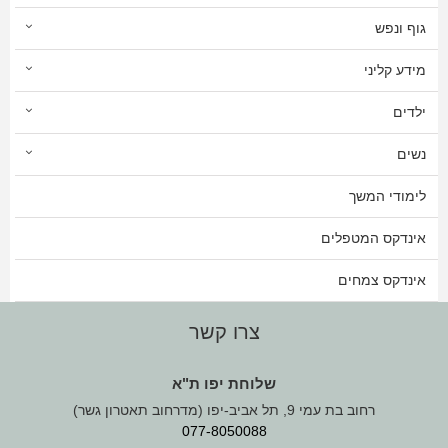
גוף ונפש
מידע קליני
ילדים
נשים
לימודי המשך
אינדקס המטפלים
אינדקס צמחים
צרו קשר
שלוחת יפו ת"א
רחוב בת עמי 9, תל אביב-יפו (מדרחוב תאטרון גשר)
077-8050088