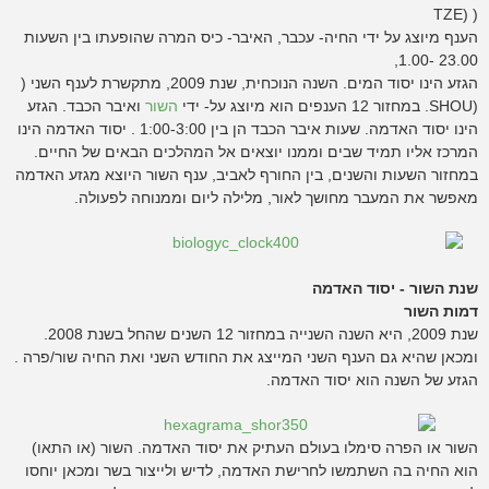
( (TZE
הענף מיוצג על ידי החיה- עכבר, האיבר- כיס המרה שהופעתו בין השעות
23.00 -1.00,
הגזע הינו יסוד המים. השנה הנוכחית, שנת 2009, מתקשרת לענף השני (
(SHOU. במחזור 12 הענפים הוא מיוצג על- ידי
השור
ואיבר הכבד. הגזע
הינו יסוד האדמה. שעות איבר הכבד הן בין 1:00-3:00 . יסוד האדמה הינו
המרכז אליו תמיד שבים וממנו יוצאים אל המהלכים הבאים של החיים.
במחזור השעות והשנים, בין החורף לאביב, ענף השור היוצא מגזע האדמה
מאפשר את המעבר מחושך לאור, מלילה ליום וממנוחה לפעולה.
שנת השור - יסוד האדמה
דמות השור
שנת 2009, היא השנה השנייה במחזור 12 השנים שהחל בשנת 2008.
ומכאן שהיא גם הענף השני המייצג את החודש השני ואת החיה שור/פרה .
הגזע של השנה הוא יסוד האדמה.
השור או הפרה סימלו בעולם העתיק את יסוד האדמה. השור (או התאו)
הוא החיה בה השתמשו לחרישת האדמה, לדיש ולייצור בשר ומכאן יוחסו