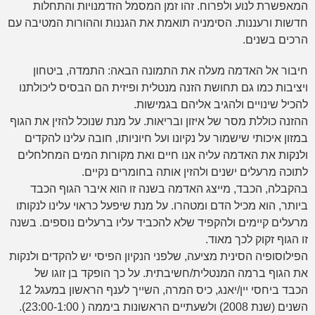
המאפשרת לנוע ולפרוח. זהו זמן המסמל הזדמנויות והתחלות
חדשות ורעננות. הסימניה תואמת את הגננות וההורות המטיבה עם
הרכים בשנים.
חיבור אל האדמה מעלה את התמונה הבאה: התמדה, ביטחון
ויציבות כמו גם תחושת הזנה מנטלית ופיזית הם הבסיס ליכולתנו
להכיל שינויים ולהגיב אליהם בגמישות.
ההזנה כוללת מסר של איזון ובריאות. על מנת שנוכל להזין את הגוף
במזון איכותי שישמור על נקיונו ועל חיוניותו, חובה עלינו להקדים
ולנקות את האדמה עליה אנו חיים ואת מקורות המים המחלחלים
לתוכה מרעלים ישנים ולהזין אותה בחומרים נקיים.
בהקבלה, הכבד, מייצג האדמה בשנה זו הוא איבר הגוף הכבד
ביותר, הוא מכיל הדם ומטהרו. על מנת שיפעל כראוי עלינו לנקותו
מרעלים קיימים ולהקפיד שלא להכביד עליו ברעלים נוספים. בשנה
זו הגוף זקוק לכך מאוד.
הפילוסופיה הסינית מציעה, שלפני הנקיון הפיסי יש להקדים ולנקות
את הגוף ברמה המנטלית/חשיבתית. על כך הופקד בן זוגו של
הכבד ביחסי יין/יאנג, כיס המרה, השייך לענף הראשון במעגל 12
השנים (שנת 2008) ולשעתיים הראשונות ביממה ( 23:00-1:00).