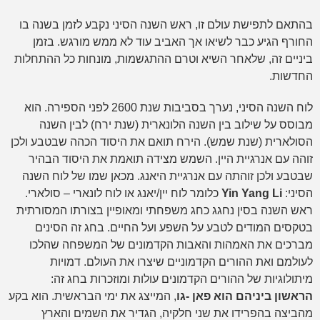
בהתאם לתפישת עולם זו, ראש השנה הסיני נקבע לזמן בשנה בו
החורף הגיע כבר לשיאו אך האביב עוד לא ממש מורגש. בזמן
ביניים זה, שלאחר השיא וטרם ההתגשמות, מונחות כל ההתחלות
החדשות.
לוח השנה הסיני, נערך בסביבות שנת 2600 לפני הספירה. הוא
מבוסס על שילוב בין השנה הלונארית (שנת ירח) לבין השנה
הסולארית (שנת שמש). הירח תואם את היסוד הכהה שבטבע ולכן
זוהה עם אנרגיית היין. השמש מצידה תואמת את היסוד הבהיר
שבטבע ולכן זוהתה עם אנרגיית היאנג. מכאן שמו של לוח השנה
הסיני:
Yin Yang Li
כלומר לוח יין/יאנג או לוח לונארי – סולארי.
ראש השנה בסין נחגג כחג משפחתי ומאופיין בצורתו המסורתית
בטקסים המודים לטבע על השפע ועל החיים. בחג זה הסינים
מברכים את האמהות והאבות הקדמונים של המשפחה שהלכו
לעולמם ואת ההורים הקדמוניים שיצרו את העולם. דמויות
מיתולוגיות של ההורים הקדמונים עולות ומוזכרות בחג זה:
הראשון ביניהם הוא פאן -גו
, המייצג את ימי הבראשית. הוא בקע
מהביצה בהפרידו את שני חלקיה, הגדיר את השמים והארץ