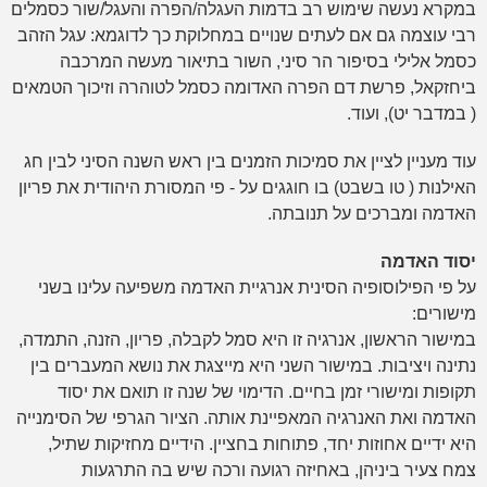
במקרא נעשה שימוש רב בדמות העגלה/הפרה והעגל/שור כסמלים
רבי עוצמה גם אם לעתים שנויים במחלוקת כך לדוגמא: עגל הזהב
כסמל אלילי בסיפור הר סיני, השור בתיאור מעשה המרכבה
ביחזקאל, פרשת דם הפרה האדומה כסמל לטוהרה וזיכוך הטמאים
( במדבר יט), ועוד.
עוד מעניין לציין את סמיכות הזמנים בין ראש השנה הסיני לבין חג
האילנות ( טו בשבט) בו חוגגים על - פי המסורת היהודית את פריון
האדמה ומברכים על תנובתה.
יסוד האדמה
על פי הפילוסופיה הסינית אנרגיית האדמה משפיעה עלינו בשני
מישורים:
במישור הראשון, אנרגיה זו היא סמל לקבלה, פריון, הזנה, התמדה,
נתינה ויציבות. במישור השני היא מייצגת את נושא המעברים בין
תקופות ומישורי זמן בחיים. הדימוי של שנה זו תואם את יסוד
האדמה ואת האנרגיה המאפיינת אותה. הציור הגרפי של הסימנייה
היא ידיים אחוזות יחד, פתוחות בחציין. הידיים מחזיקות שתיל,
צמח צעיר ביניהן, באחיזה רגועה ורכה שיש בה התרגעות