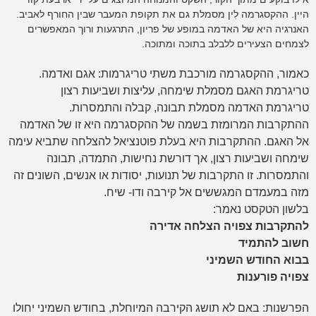
היין. ההקסגרמה לִין מסמלת גם את תקופת המעבר שבין החורף לאביב.
האנרגיה היא של האדמה במופע של פריון, התרגעות ורוך המאפשרים
לצמחים הצעירים ללבלב בתוכה ומתוכה.
כאמור, ההקסגרמה מורכבת משתי טריגרמות: אגם ואדמה.
טריגרמת האגם מסמלת שימחה, עליצות ושביעות רצון
טריגרמת האדמה מסמלת תבונה, קבלה והתמסרות.
ההתקרבות המרומזת בשמה של ההקסגרמה היא זו של האדמה
אל האגם. ההתקרבות היא בעלת פוטנציאל להצלחה שתביא עימה
שימחה ושביעות רצון, אך דורשת נחישות, התמדה, תבונה
והתמסרות. זו התקרבות של תנועות, יסודות או אנשים, השונים זה
מזה במעמדם המגששים אל קירבה ודו- שיח.
בלשון הטקסט נאמר:
להתקרבות צפויה הצלחה אדירה
חשוב להתמיד
בבוא החודש השמיני
צפויה פורענות
הפרשנות: באם לא תושג הקירבה המיוחלת, בחודש השמיני יחולו