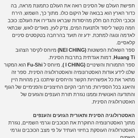
תפישת העולם של הסינים רואה את העולם כתמונת מראה, בה
כדור הארץ הוא בבואה של היקום כולו. מתוך כך, השמש, הירח
וכוכבי הלכת הם חלק מהיסודות שבראו והגדירו את העולם: כוכב
חמה נקשר ליסוד ולתנועת המים, צדק לעץ, מאדים לאש, שבתאי
לאדמה ונוגה למתכת. ידע זה תועד בהרחבה בטקסטים סיניים
קלאסיים.
ספר השאלות הפשוטות
(NEI CHING)
מיוחס לקיסר הצהוב
Huang Ti
, דמות אגדתית בתרבות הסינית.
ספר התמורות והשינויים
(I CHING )
, מיוחס ל
Fu-Shi
הוא המקור
שלנו לידע אודות האסטרונומיה והאסטרולוגיה הסינית. ספר זה
מתאר את כל אפשרויות הקשר והיחסים שיתכנו בין מהויות היין
והיאנג בכל הספירות; מרחבי הקיום החיצוניים והפנימיים של הגוף
והתודעה האנושית וממנו נגזרת תורת הענפים והגזעים של
האסטרולוגיה הסינית.
האסטרולוגיה הסינית ותאורית הגזעים והענפים
מתוך האסטרונומיה החוקרת את הכוכבים וגרמי השמיים, נגזרת
האסטרולוגיה העוסקת בחיזוי העתיד על פי מצב הכוכבים וגרמי
השמים.