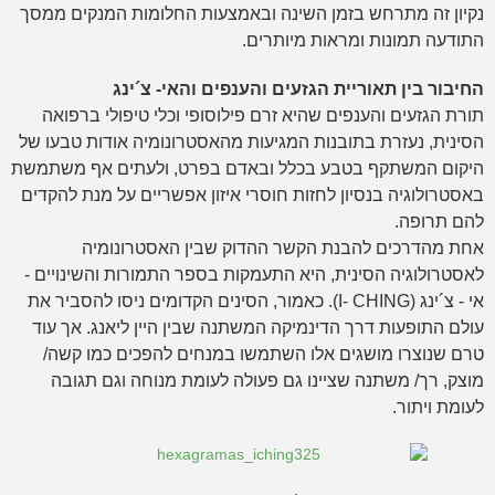
נקיון זה מתרחש בזמן השינה ובאמצעות החלומות המנקים ממסך
התודעה תמונות ומראות מיותרים.
החיבור בין תאוריית הגזעים והענפים והאי- צ´ינג
תורת הגזעים והענפים שהיא זרם פילוסופי וכלי טיפולי ברפואה
הסינית, נעזרת בתובנות המגיעות מהאסטרונומיה אודות טבעו של
היקום המשתקף בטבע בכלל ובאדם בפרט, ולעתים אף משתמשת
באסטרולוגיה בנסיון לחזות חוסרי איזון אפשריים על מנת להקדים
להם תרופה.
אחת מהדרכים להבנת הקשר ההדוק שבין האסטרונומיה
לאסטרולוגיה הסינית, היא התעמקות בספר התמורות והשינויים -
אי - צ´ינג (I- CHING). כאמור, הסינים הקדומים ניסו להסביר את
עולם התופעות דרך הדינמיקה המשתנה שבין היין ליאנג. אך עוד
טרם שנוצרו מושגים אלו השתמשו במנחים להפכים כמו קשה/
מוצק, רך/ משתנה שציינו גם פעולה לעומת מנוחה וגם תגובה
לעומת ויתור.