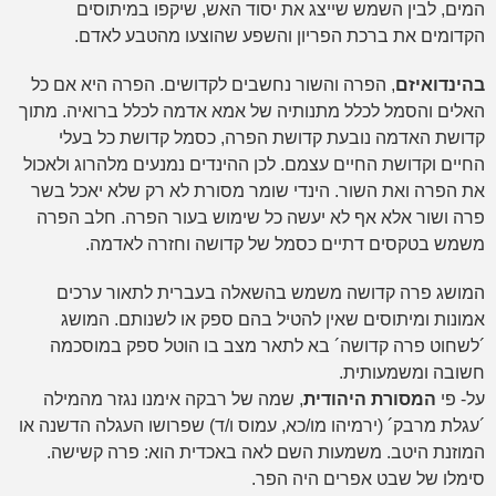
המים, לבין השמש שייצג את יסוד האש, שיקפו במיתוסים
הקדומים את ברכת הפריון והשפע שהוצעו מהטבע לאדם.
בהינדואיזם
, הפרה והשור נחשבים לקדושים. הפרה היא אם כל
האלים והסמל לכלל מתנותיה של אמא אדמה לכלל ברואיה. מתוך
קדושת האדמה נובעת קדושת הפרה, כסמל קדושת כל בעלי
החיים וקדושת החיים עצמם. לכן ההינדים נמנעים מלהרוג ולאכול
את הפרה ואת השור. הינדי שומר מסורת לא רק שלא יאכל בשר
פרה ושור אלא אף לא יעשה כל שימוש בעור הפרה. חלב הפרה
משמש בטקסים דתיים כסמל של קדושה וחזרה לאדמה.
המושג פרה קדושה משמש בהשאלה בעברית לתאור ערכים
אמונות ומיתוסים שאין להטיל בהם ספק או לשנותם. המושג
´לשחוט פרה קדושה´ בא לתאר מצב בו הוטל ספק במוסכמה
חשובה ומשמעותית.
על- פי
המסורת היהודית
, שמה של רבקה אימנו נגזר מהמילה
´עגלת מרבק´ (ירמיהו מו/כא, עמוס ו/ד) שפרושו העגלה הדשנה או
המוזנת היטב. משמעות השם לאה באכדית הוא: פרה קשישה.
סימלו של שבט אפרים היה הפר.