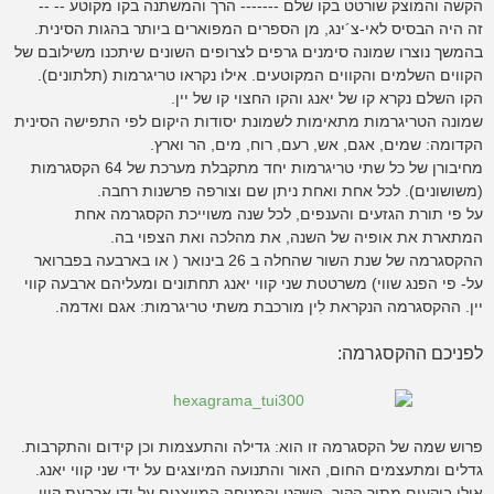
הקשה והמוצק שורטט בקו שלם ------- הרך והמשתנה בקו מקוטע -- --
זה היה הבסיס לאי-צ´ינג, מן הספרים המפוארים ביותר בהגות הסינית.
בהמשך נוצרו שמונה סימנים גרפים לצרופים השונים שיתכנו משילובם של
הקווים השלמים והקווים המקוטעים. אילו נקראו טריגרמות (תלתונים).
הקו השלם נקרא קו של יאנג והקו החצוי קו של יין.
שמונה הטריגרמות מתאימות לשמונת יסודות היקום לפי התפישה הסינית
הקדומה: שמים, אגם, אש, רעם, רוח, מים, הר וארץ.
מחיבורן של כל שתי טריגרמות יחד מתקבלת מערכת של 64 הקסגרמות
(משושונים). לכל אחת ואחת ניתן שם וצורפה פרשנות רחבה.
על פי תורת הגזעים והענפים, לכל שנה משוייכת הקסגרמה אחת
המתארת את אופיה של השנה, את מהלכה ואת הצפוי בה.
ההקסגרמה של שנת השור שהחלה ב 26 בינואר ( או בארבעה בפברואר
על- פי הפנג שווי) משרטטת שני קווי יאנג תחתונים ומעליהם ארבעה קווי
יין. ההקסגרמה הנקראת לִין מורכבת משתי טריגרמות: אגם ואדמה.
לפניכם ההקסגרמה:
פרוש שמה של הקסגרמה זו הוא: גדילה והתעצמות וכן קידום והתקרבות.
גדלים ומתעצמים החום, האור והתנועה המיוצגים על ידי שני קווי יאנג.
אילו בוקעים מתוך הקור, השקט והמנוחה המיוצגים על ידי ארבעת קווי