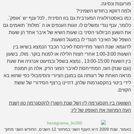
פורענות ונסיגה.
ולמה דווקא בחודש השמיני?
כמו באסטרולוגיה המערבית גם בזו הסינית , לכל ענף יש ´אופק´.
כלומר, ענף נגדי ומשלים לו. זוגות הענפים או ה ´מזלות´ תואמים גם
את השעון הביולוגי הסיני בו שעות השיא של איבר אחד הן שעות
השפל של האיבר הנגדי לו במעגל השעות.
לדוגמא: שנת השור מתייחסת לאיבר הכבד הנמצא בשיאו בין
השעות 1:00-3:00 אחרי חצות הלילה או לפנות בוקר. מולו, בשעון
בין השעות 13:00-15:00 , נמצא בשפל ובמיעוט אנרגיה את שעת
(וגם שנת) העז, המתייחסת לאיבר המעי הדק. אלה הן תמונת
מראה האחת של רעותה גם במובן הציורי והסימבולי כפי שהוא בא
לידי ביטוי בהקסגרמות שלהן, דהיינו ברצף הסידורי של ששת
הקווים.
השוואה בין הקסגרמה לין (של שנת השור) להקסגרמה טון (שנת
העז) המהווה את האופק של לין:
כאמור, שנת 2009 היא הענף השני במחזור 12 השנים, החודש השני מתוך