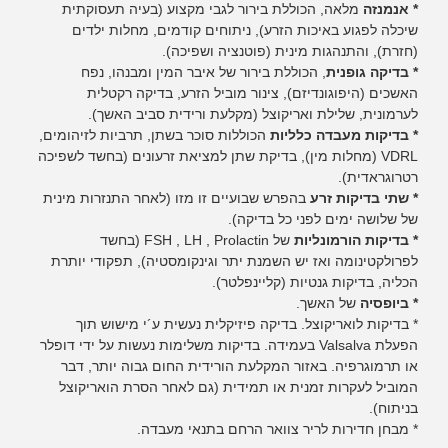
* אנמנזה
מלאה, הכוללת בירור לגבי מקצוע (בעיה תעסוקתית
שיכלה לפגוע באיכות הזרע), ניתוחים קודמים, מחלות ילדים
(חזרת), והתנהגות מינית (פוטנציה ושפיכה).
* בדיקה גופנית
, הכוללת בירור של איבר המין ומבנהו, נפח
האשכים (היפוגונדיזם), צינור מוביל הזרע, בדיקה רקטלית
לערמונית, שלילת ואריקוצל (מקלעת ורידית סביב האשך).
* בדיקות מעבדה כלליות
הכוללות סוכר בשתן, תרביות לזיהומים,
VDRL (מחלות מין), בדיקת שתן למציאת זרעונים (בחשד לשפיכה
רטרוגראדית).
* שתי בדיקות זרע
בהפרש שבועיים זו מזו (לאחר התנזרות מינית
של שלושה ימים לפני כל בדיקה).
* בדיקות הורמונליות
של FSH , LH , Prolactin (בחשד
לפרולקטינומה ואז יש השמנת יתר וגינקומסטיה), תפקודי יותרת
הכליה, בדיקות גנטיות (קליינפלטר).
* ביופסיה
של האשך.
* בדיקות לואריקוצל. בדיקה פיזיקלית נעשית ע´י מישוש תוך
הפעלת Valsalva בעמידה. בדיקות משלימות נעשות על ידי דופלר
או תרמוגרפיה. באזור המקלעת הורידית החום גבוה יותר, דבר
המוביל לעקרות זמנית או תמידית (גם לאחר הסרת הואריקוצל
בניתוח).
* מבחן חדירות לריר צוואר הרחם בתנאי מעבדה.