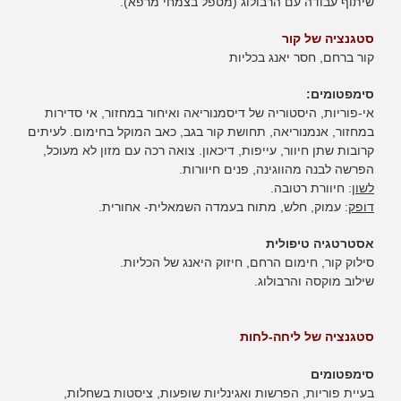
שיתוף עבודה עם הרבולוג (מטפל בצמחי מרפא).
סטגנציה של קור
קור ברחם, חסר יאנג בכליות
סימפטומים:
אי-פוריות, היסטוריה של דיסמנוריאה ואיחור במחזור, אי סדירות
במחזור, אנמנוריאה, תחושת קור בגב, כאב המוקל בחימום. לעיתים
קרובות שתן חיוור, עייפות, דיכאון. צואה רכה עם מזון לא מעוכל,
הפרשה לבנה מהווגינה, פנים חיוורות.
לשון
: חיוורת רטובה.
דופק
: עמוק, חלש, מתוח בעמדה השמאלית- אחורית.
אסטרטגיה טיפולית
סילוק קור, חימום הרחם, חיזוק היאנג של הכליות.
שילוב מוקסה והרבולוג.
סטגנציה של ליחה-לחות
סימפטומים
בעיית פוריות, הפרשות ואגינליות שופעות, ציסטות בשחלות,