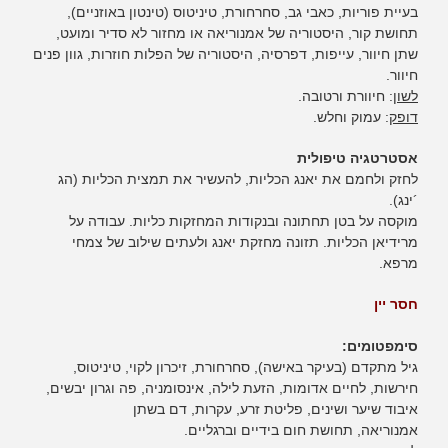
בעיית פוריות, כאבי גב, סחרחורת, טיניטוס (טינטון באוזניים),
תחושת קור, היסטוריה של אמנוריאה או מחזור לא סדיר ומועט,
שתן חיוור, עייפות, דפרסיה, היסטוריה של הפלות חוזרות, גוון פנים
חיוור.
לשון
: חיוורת ורטובה.
דופק
: עמוק וחלש.
אסטרטגיה טיפולית
לחזק ולחמם את יאנג הכליות, להעשיר את תמצית הכליות (הג
´ינג).
מוקסה על בטן תחתונה ובנקודות המחזקות כליות. עבודה על
מרידיאן הכליות. תזונה מחזקת יאנג ולעתים שילוב של צמחי
מרפא.
חסר יין
סימפטומים:
גיל מתקדם (בעיקר באישה), סחרחורת, זיכרון לקוי, טיניטוס,
חירשות, לחיים אדומות, הזעת לילה, אינסומניה, פה וגרון יבשים,
איבוד שיער ושינים, פליטת זרע, עקרות, דם בשתן
אמנוריאה, תחושת חום בידיים וברגליים.