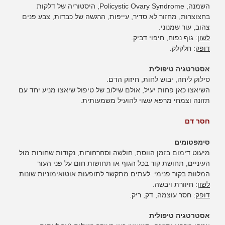
השמנה, Policystic Ovary Syndrome, היסטוריה של דלקות
בחצוצרות, מחזור לא סדיר, עייפות, הרגשה של כבדות, צבע פנים
צהוב, עור שמנוני.
לשון
: גוף נפוח, חיפוי דביק.
דופק
: חלקלק.
אסטרטגיה טיפולית
סילוק ליחה, יבוש לחות, חיזוק הדם.
השיאצו כאן פחות יעיל, אולם שילוב של טיפול שיאצו מניע יחד עם
תזונה וצמחי מרפא עשוי להועיל משמעותית.
חסר דם
סימפטומים
מיעוט דימום בזמן הווסת, חולשה וסחרחורות, נקודות שחורות מול
העיניים, תחושת קור בכל הגוף או תחושות חום על פני העור
המלוות בקור פנימי. לעתים מתקשר לתופעות אוטואימוניות שונות.
לשון
: חיוורת ויבשה.
דופק
: חסר עוצמה, דק, ריק.
אסטרטגיה טיפולית