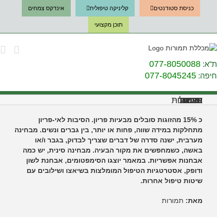
Ski
כניסת סטודנטים
קליניקה טיפולית
אינדקס צמחים
t
conten
תוכן מקצועי
077-8050088
ת“א:
077-8045245
חיפה:
בעיות פוריות – אבחנה וטיפול: רפואה סינית ומערבית
כ 15% מהזוגות סובלים מבעיות פריון. הסיבות לאי-פריון
מתחלקות במידה שווה, פחות או יותר, בין גברים ונשים. מבחינה
מערבית, ישנה סדרה של דברים שצריך לבדוק, בגבר ו/או
באשה, כשמחפשים את מקור הבעיה. מבחינה סינית, יש כמה
אבחנות אפשריות. במאמר יוצגו הסימפטומים, אבחנת לשון
ודופק, אסטרטגיות הטיפול המומלצות בשיאצו ושילובים עם
שיטות טיפול אחרות.
מאת:
תמורות