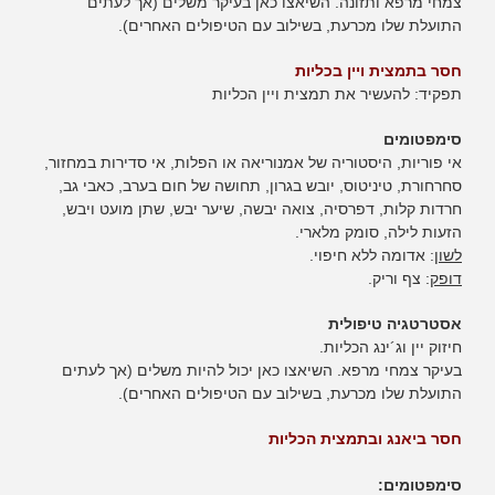
צמחי מרפא ותזונה. השיאצו כאן בעיקר משלים (אך לעתים
התועלת שלו מכרעת, בשילוב עם הטיפולים האחרים).
חסר בתמצית ויין בכליות
תפקיד: להעשיר את תמצית ויין הכליות
סימפטומים
אי פוריות, היסטוריה של אמנוריאה או הפלות, אי סדירות במחזור,
סחרחורת, טיניטוס, יובש בגרון, תחושה של חום בערב, כאבי גב,
חרדות קלות, דפרסיה, צואה יבשה, שיער יבש, שתן מועט ויבש,
הזעות לילה, סומק מלארי.
לשון
: אדומה ללא חיפוי.
דופק
: צף וריק.
אסטרטגיה טיפולית
חיזוק יין וג´ינג הכליות.
בעיקר צמחי מרפא. השיאצו כאן יכול להיות משלים (אך לעתים
התועלת שלו מכרעת, בשילוב עם הטיפולים האחרים).
חסר ביאנג ובתמצית הכליות
סימפטומים: