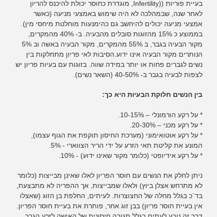
בעיית פוריות ((Infertility, מוגדרת כחוסר יכולת להיכנס להריון
לאחר שנה, שבמהלכה לא היה שימוש באמצעי מניעה (כאשר
אמצעי מניעה יכולים להיחשב גם כהימנעות מוחלטת מיחסי מין).
בממוצע כ 15% מהזוגות סובלים מהבעיה. ב- 40% מהמקרים,
מקור הבעיה בגבר, ב 55% מהמקרים, מקור הבעיה באשה וב 5%
הנותרים מקור הבעיה אינו ידוע.הסיבות לאי פריון מתחלקות בין
נשים לגברים פחות או יותר במידה שווה. בזוגות עם בעיות פריון יש
לצפות לבעיה בגבר ב- 40-50% (השאר נשים).
בין הנשים חלוקת הבעיות היא כך:
* על רקע הורמונלי – 10-15%.
* על רקע מכני – 20-30%.
* על רקע אוטואימוני (מערכת החיסון תוקפת את הגוף עצמו),
המונע את קליטת תאי הזרע על ידי הריר הצווארי - 5%.
* על רקע אידיופטי (כלומר מקור שאינו ידוע) - 10%.
ניתן לחלק את הנשים עם חוסר הפריון לאלו שאינן מבייצות (כלומר
לא מתרחש אצלן ביוץ) ולאלו שמבייצות, אך ההפריה לא מתבצעת,
בד´כ בגלל מחלה של החצוצרות. לעיתים, החלפת בן הזוג (שאצלו
אין בעיית חוסר פריון) בבן זוג אחר, פותרת את בעיית חוסר הפריון.
דבר זה נובע לעתים בגלל תגובה חיסונית של האישה לזרע הגבר.