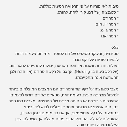
סיבות לאי פוריות על פי הרפואה הסינית כוללות:
* סטגנציה (של דם, קור, ליחה, לחות).
* חסר דם
* חסר יין, חום
* חסר ג´ינג
* חסר יאנג
כללי
סטגנציה, ובעיקר סטאזיס של דם לסוגיו - מתייחס פעמים רבות
לבעיות פוריות על רקע מכני.
הפלות חוזרות ונשנות או חוסר השרשה, יכולות להתייחס לחסר יאנג
(על רקע בעיה ב- Holding), אך גם על רקע חוסר דם (אין הזנה ולכן
ההשרשה אינה מתקיימת).
מצבי סטגנציה על רקע קור וחסר דם הם המצבים המוצלחים ביותר
לטיפול מבחינה סינית. לעומת זאת, סטאזיס של דם דורש לפעמים
התערבות כירורגית או פתיחה מכנית של החסימה. מצבים כמו חסר
דם, חום אמיתי או מדומה וחסר יין יכולים לבוא לידי ביטוי
בתופעות על רקע אוטואימוני, אך גם בדימומים בזמן ההריון,
המובילים להפלה. הטיפול הסיני פחות מוצלח אך משתלם, שכן
האלטרנטיבה פחות טובה.