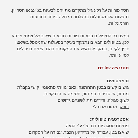
חסר פוריות על רקע גיל מתקדם מתייחס לבעיות בג´ינג או חסר יין.
תופעות אלו מטופלות בהצלחה הגדולה ביותר בתרופות
הורמונליות.
כמעט כל הטיפולים בבעיות פוריות תובעים שילוב של צמחי מרפא.
לכן, בטיפולים הבאים נתמקד בעיקר בפעולות שהמטפל בשיאצו
צריך לקיים, ובמקביל נדגיש את המקומות בהם הצמחים יכולים
לסייע יותר.
סטגנציה של דם
סימפטומים:
גושים קשים בבטן התחתונה, כאב עוויתי פתאומי, קושי בקבלת
מחזור, אי סדירות במחזור, חסימה או הדבקויות.
לשון
: סגולה, ורידים תת לשוניים גדושים.
דופק
: מתוח או תילי.
אסטרטגיה טיפולית:
פתיחת סטגנציות דם וצ´י ע´י הנעה.
שיאצו בטן. עבודה על מרידיאן הכבד. עבודה על הסקרום.