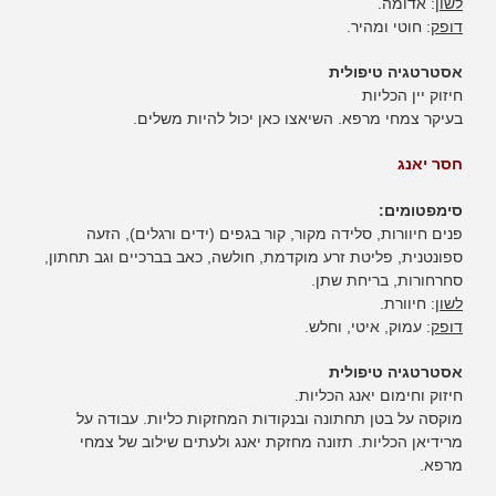
לשון
: אדומה.
דופק
: חוטי ומהיר.
אסטרטגיה טיפולית
חיזוק יין הכליות
בעיקר צמחי מרפא. השיאצו כאן יכול להיות משלים.
חסר יאנג
סימפטומים:
פנים חיוורות, סלידה מקור, קור בגפים (ידים ורגלים), הזעה
ספונטנית, פליטת זרע מוקדמת, חולשה, כאב בברכיים וגב תחתון,
סחרחורות, בריחת שתן.
לשון
: חיוורת.
דופק
: עמוק, איטי, וחלש.
אסטרטגיה טיפולית
חיזוק וחימום יאנג הכליות.
מוקסה על בטן תחתונה ובנקודות המחזקות כליות. עבודה על
מרידיאן הכליות. תזונה מחזקת יאנג ולעתים שילוב של צמחי
מרפא.