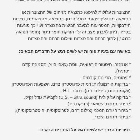
החצוצרות עלולות להיפגע כתוצאה מזיהום של החצוצרות או
כתוצאה מתהליך זיהומי בחלל הבטן. כתוצאה מהזיהומים, נוצרות
הידבקויות, המפריעות למעבר הביצית בחצוצרה וע´י כך פוגעות
בפריון. ניתן לאבחן מצב זה ע´י הזרקת חומר ניגוד (חומר הנראה
ברנטגן) לתוך הרחם והחצוצרות וצילום הרחם והחצוצרות.
באישה עם בעיות פוריות יש לשים דגש על הדברים הבאים:
* אנמנזה: היסטוריה רפואית, ווסת (כאבי ביוץ, תסמונת קדם
ויסתית).
* זיהומים, הריונות קודמים.
* בדיקות הורמונליות: רמות פרוגסטרון בדם, השפעות הפרוגסטרון
(עקומת חום, רירית רחם), רמות .H.L.
* בדיקה על קולית
(U.S. – ultra sound)
לקביעת גודל זקיק.
* בירור הגורם הצווארי (בדיקת ריר).
* בירור הגורם המכני (צילום רחם, לפרוסקופיה, היסטרוסקופיה).
* בירור הגורם הזכרי.
בפוריות הגבר יש לשים דגש על הדברים הבאים: