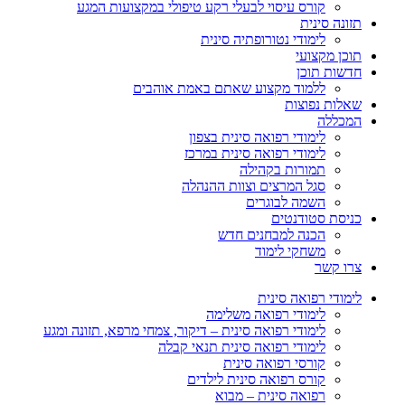
קורס עיסוי לבעלי רקע טיפולי במקצועות המגע
תזונה סינית
לימודי נטורופתיה סינית
תוכן מקצועי
חדשות תוכן
ללמוד מקצוע שאתם באמת אוהבים
שאלות נפוצות
המכללה
לימודי רפואה סינית בצפון
לימודי רפואה סינית במרכז
תמורות בקהילה
סגל המרצים וצוות ההנהלה
השמה לבוגרים
כניסת סטודנטים
הכנה למבחנים חדש
משחקי לימוד
צרו קשר
לימודי רפואה סינית
לימודי רפואה משלימה
לימודי רפואה סינית – דיקור, צמחי מרפא, תזונה ומגע
לימודי רפואה סינית תנאי קבלה
קורסי רפואה סינית
קורס רפואה סינית לילדים
רפואה סינית – מבוא