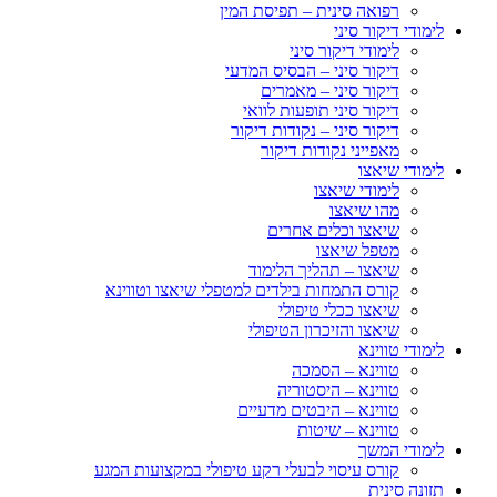
רפואה סינית – תפיסת המין
לימודי דיקור סיני
לימודי דיקור סיני
דיקור סיני – הבסיס המדעי
דיקור סיני – מאמרים
דיקור סיני תופעות לוואי
דיקור סיני – נקודות דיקור
מאפייני נקודות דיקור
לימודי שיאצו
לימודי שיאצו
מהו שיאצו
שיאצו וכלים אחרים
מטפל שיאצו
שיאצו – תהליך הלימוד
קורס התמחות בילדים למטפלי שיאצו וטווינא
שיאצו ככלי טיפולי
שיאצו והזיכרון הטיפולי
לימודי טווינא
טווינא – הסמכה
טווינא – היסטוריה
טווינא – היבטים מדעיים
טווינא – שיטות
לימודי המשך
קורס עיסוי לבעלי רקע טיפולי במקצועות המגע
תזונה סינית