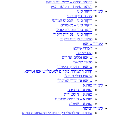
רפואה סינית – משמעות הנפש
רפואה סינית – תפיסת המין
לימודי דיקור סיני
לימודי דיקור סיני
דיקור סיני – הבסיס המדעי
דיקור סיני – מאמרים
דיקור סיני תופעות לוואי
דיקור סיני – נקודות דיקור
מאפייני נקודות דיקור
לימודי שיאצו
לימודי שיאצו
מהו שיאצו
שיאצו וכלים אחרים
מטפל שיאצו
שיאצו – תהליך הלימוד
קורס התמחות בילדים למטפלי שיאצו וטווינא
שיאצו ככלי טיפולי
שיאצו והזיכרון הטיפולי
לימודי טווינא
טווינא – הסמכה
טווינא – היסטוריה
טווינא – היבטים מדעיים
טווינא – שיטות
לימודי המשך
קורס עיסוי לבעלי רקע טיפולי במקצועות המגע