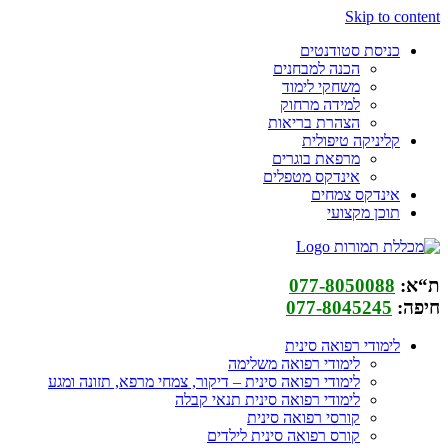
Skip to content
כניסת סטודנטים
הכנה למבחנים
משחקי לימוד
למידה מרחוק
הצהרת בריאות
קליניקה טיפולית
מרפאת בוגרים
אינדקס מטפלים
אינדקס צמחים
תוכן מקצועי
ת“א:
077-8050088
חיפה:
077-8045245
לימודי רפואה סינית
לימודי רפואה משלימה
לימודי רפואה סינית – דיקור, צמחי מרפא, תזונה ומגע
לימודי רפואה סינית תנאי קבלה
קורסי רפואה סינית
קורס רפואה סינית לילדים