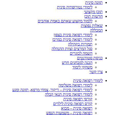
תזונה סינית
לימודי נטורופתיה סינית
תוכן מקצועי
חדשות תוכן
ללמוד מקצוע שאתם באמת אוהבים
שאלות נפוצות
המכללה
לימודי רפואה סינית בצפון
לימודי רפואה סינית במרכז
תמורות בקהילה
סגל המרצים וצוות ההנהלה
השמה לבוגרים
כניסת סטודנטים
הכנה למבחנים חדש
משחקי לימוד
צרו קשר
לימודי רפואה סינית
לימודי רפואה משלימה
לימודי רפואה סינית – דיקור, צמחי מרפא, תזונה ומגע
לימודי רפואה סינית תנאי קבלה
קורסי רפואה סינית
קורס רפואה סינית לילדים
רפואה סינית – מבוא
רפואה סינית – משמעות הנפש