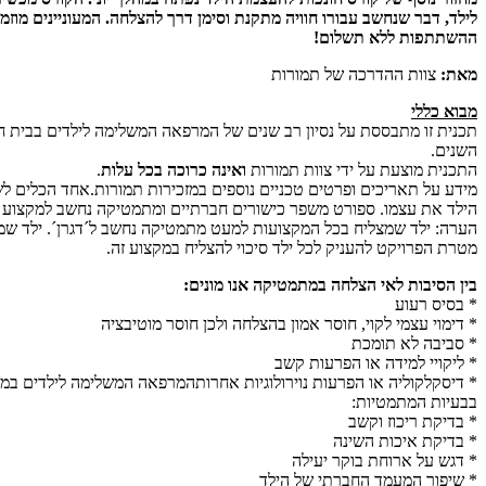
לילד, דבר שנחשב עבורו חוויה מתקנת וסימן דרך להצלחה. המעוניינים מוזמ
ההשתתפות ללא תשלום!
מאת:
צוות ההדרכה של תמורות
מבוא כללי
תכנית זו מתבססת על נסיון רב שנים של המרפאה המשלימה לילדים בבית חולי
השנים.
התכנית מוצעת על ידי צוות תמורות
ואינה כרוכה בכל עלות
.
מידע על תאריכים ופרטים טכניים נוספים במזכירות תמורות.אחד הכלים ל
הילד את עצמו. ספורט משפר כישורים חברתיים ומתמטיקה נחשב למקצוע 
הערה: ילד שמצליח בכל המקצועות למעט מתמטיקה נחשב ל´דגרן´. ילד ש
מטרת הפרויקט להעניק לכל ילד סיכוי להצליח במקצוע זה.
בין הסיבות לאי הצלחה במתמטיקה אנו מונים:
* בסיס רעוע
* דימוי עצמי לקוי, חוסר אמון בהצלחה ולכן חוסר מוטיבציה
* סביבה לא תומכת
* ליקויי למידה או הפרעות קשב
* דיסקלקוליה או הפרעות נוירולוגיות אחרותהמרפאה המשלימה לילדים במר
בבעיות המתמטיות:
* בדיקת ריכוז וקשב
* בדיקת איכות השינה
* דגש על ארוחת בוקר יעילה
* שיפור המעמד החברתי של הילד