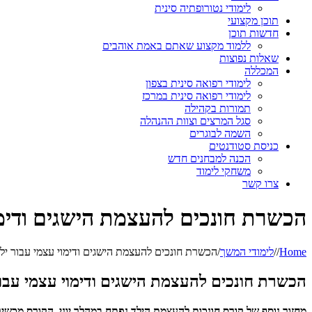
לימודי נטורופתיה סינית
תוכן מקצועי
חדשות תוכן
ללמוד מקצוע שאתם באמת אוהבים
שאלות נפוצות
המכללה
לימודי רפואה סינית בצפון
לימודי רפואה סינית במרכז
תמורות בקהילה
סגל המרצים וצוות ההנהלה
השמה לבוגרים
כניסת סטודנטים
הכנה למבחנים חדש
משחקי לימוד
צרו קשר
הכשרת חונכים להעצמת הישגים ודימוי
Home
/
/
לימודי המשך
/
הכשרת חונכים להעצמת הישגים ודימוי עצמי עבור ילד
הכשרת חונכים להעצמת הישגים ודימוי עצמי עבור
מחזור נוסף של קורס חונכות להעצמת הילד נפתח במהלך יוני. הקורס מכש