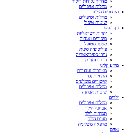
מדריך נקודות דיקור
מחלות וטיפולים
מקצועות המגע
מחלות וטיפולים
שיטות טיפול
גוף ונפש
יהדות וישראליות
סיפורים ואגדות
מטפל מטופל
פילוסופיה סינית
נוירו-פסיכיאטריה
רוח ורוחניות
מידע קליני
סמינרים ועבודות
התוויות נגד
קישורים מומלצים
מחלות וטיפולים
שיטות אבחנה
ילדים
מחלות וטיפולים
אבחנה הילד
תמורות לילד
תזונת הילד
מרפאה משלימה
נשים