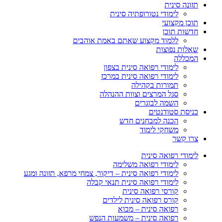
תזונה סינית
לימודי נטורופתיה סינית
תוכן מקצועי
חדשות תוכן
ללמוד מקצוע שאתם באמת אוהבים
שאלות נפוצות
המכללה
לימודי רפואה סינית בצפון
לימודי רפואה סינית במרכז
תמורות בקהילה
סגל המרצים וצוות ההנהלה
השמה לבוגרים
כניסת סטודנטים
הכנה למבחנים חדש
משחקי לימוד
צרו קשר
לימודי רפואה סינית
לימודי רפואה משלימה
לימודי רפואה סינית – דיקור, צמחי מרפא, תזונה ומגע
לימודי רפואה סינית תנאי קבלה
קורסי רפואה סינית
קורס רפואה סינית לילדים
רפואה סינית – מבוא
רפואה סינית – משמעות הנפש