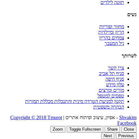
תזונה לילדים
נשים
מחזור ופוריות
הריון ומיילדות
צמחים בהריון
גיל המעבר
לשרותך
צרו קשר
סניף תל אביב
סניף חיפה
עלון מידע
מורים ומרצים
טפסים למטפל
תקנון למניעת הטרדה מינית והתנכלות מכללת תמורות
הבהרה משפטית
Shvakim
- אפיון, עיצוב ופיתוח אתרים |
Copyright © 2018 Tmurot
Facebook
Zoom
Toggle Fullscreen
Share
Close
Next
Previous