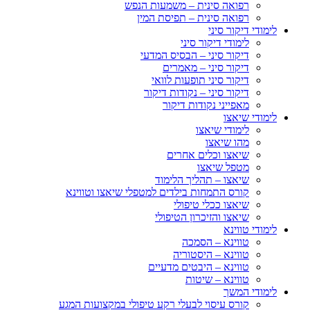
רפואה סינית – משמעות הנפש
רפואה סינית – תפיסת המין
לימודי דיקור סיני
לימודי דיקור סיני
דיקור סיני – הבסיס המדעי
דיקור סיני – מאמרים
דיקור סיני תופעות לוואי
דיקור סיני – נקודות דיקור
מאפייני נקודות דיקור
לימודי שיאצו
לימודי שיאצו
מהו שיאצו
שיאצו וכלים אחרים
מטפל שיאצו
שיאצו – תהליך הלימוד
קורס התמחות בילדים למטפלי שיאצו וטווינא
שיאצו ככלי טיפולי
שיאצו והזיכרון הטיפולי
לימודי טווינא
טווינא – הסמכה
טווינא – היסטוריה
טווינא – היבטים מדעיים
טווינא – שיטות
לימודי המשך
קורס עיסוי לבעלי רקע טיפולי במקצועות המגע