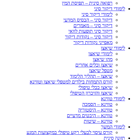
רפואה סינית – תפיסת המין
לימודי דיקור סיני
לימודי דיקור סיני
דיקור סיני – הבסיס המדעי
דיקור סיני – מאמרים
דיקור סיני תופעות לוואי
דיקור סיני – נקודות דיקור
מאפייני נקודות דיקור
לימודי שיאצו
לימודי שיאצו
מהו שיאצו
שיאצו וכלים אחרים
מטפל שיאצו
שיאצו – תהליך הלימוד
קורס התמחות בילדים למטפלי שיאצו וטווינא
שיאצו ככלי טיפולי
שיאצו והזיכרון הטיפולי
לימודי טווינא
טווינא – הסמכה
טווינא – היסטוריה
טווינא – היבטים מדעיים
טווינא – שיטות
לימודי המשך
קורס עיסוי לבעלי רקע טיפולי במקצועות המגע
תזונה סינית