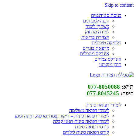
Skip to content
כניסת סטודנטים
הכנה למבחנים
משחקי לימוד
למידה מרחוק
הצהרת בריאות
קליניקה טיפולית
מרפאת בוגרים
אינדקס מטפלים
אינדקס צמחים
תוכן מקצועי
ת“א:
077-8050088
חיפה:
077-8045245
לימודי רפואה סינית
לימודי רפואה משלימה
לימודי רפואה סינית – דיקור, צמחי מרפא, תזונה ומגע
לימודי רפואה סינית תנאי קבלה
קורסי רפואה סינית
קורס רפואה סינית לילדים