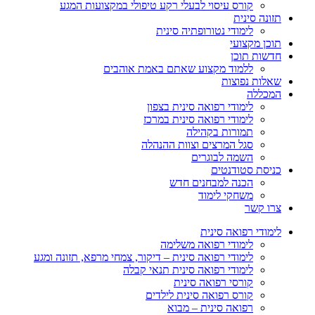
קורס עיסוי לבעלי רקע טיפולי במקצועות המגע
תזונה סינית
לימודי נטורופתיה סינית
תוכן מקצועי
חדשות תוכן
ללמוד מקצוע שאתם באמת אוהבים
שאלות נפוצות
המכללה
לימודי רפואה סינית בצפון
לימודי רפואה סינית במרכז
תמורות בקהילה
סגל המרצים וצוות ההנהלה
השמה לבוגרים
כניסת סטודנטים
הכנה למבחנים חדש
משחקי לימוד
צרו קשר
לימודי רפואה סינית
לימודי רפואה משלימה
לימודי רפואה סינית – דיקור, צמחי מרפא, תזונה ומגע
לימודי רפואה סינית תנאי קבלה
קורסי רפואה סינית
קורס רפואה סינית לילדים
רפואה סינית – מבוא