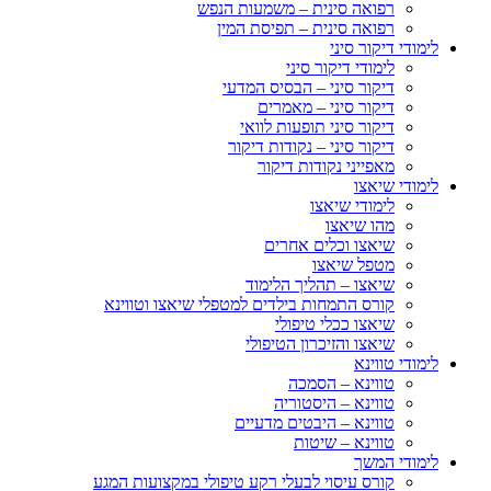
רפואה סינית – משמעות הנפש
רפואה סינית – תפיסת המין
לימודי דיקור סיני
לימודי דיקור סיני
דיקור סיני – הבסיס המדעי
דיקור סיני – מאמרים
דיקור סיני תופעות לוואי
דיקור סיני – נקודות דיקור
מאפייני נקודות דיקור
לימודי שיאצו
לימודי שיאצו
מהו שיאצו
שיאצו וכלים אחרים
מטפל שיאצו
שיאצו – תהליך הלימוד
קורס התמחות בילדים למטפלי שיאצו וטווינא
שיאצו ככלי טיפולי
שיאצו והזיכרון הטיפולי
לימודי טווינא
טווינא – הסמכה
טווינא – היסטוריה
טווינא – היבטים מדעיים
טווינא – שיטות
לימודי המשך
קורס עיסוי לבעלי רקע טיפולי במקצועות המגע