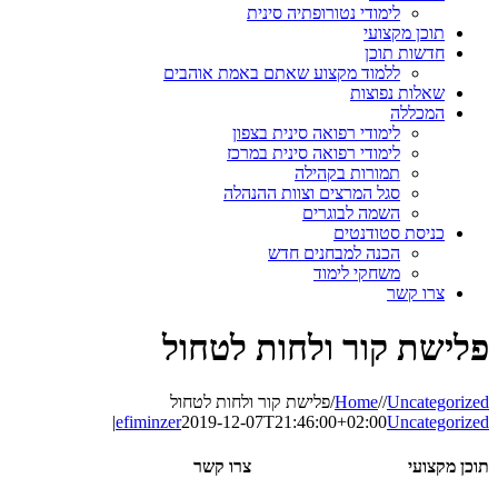
לימודי נטורופתיה סינית
תוכן מקצועי
חדשות תוכן
ללמוד מקצוע שאתם באמת אוהבים
שאלות נפוצות
המכללה
לימודי רפואה סינית בצפון
לימודי רפואה סינית במרכז
תמורות בקהילה
סגל המרצים וצוות ההנהלה
השמה לבוגרים
כניסת סטודנטים
הכנה למבחנים חדש
משחקי לימוד
צרו קשר
פלישת קור ולחות לטחול
Uncategorized
/
/
Home
/
פלישת קור ולחות לטחול
|
efiminzer
2019-12-07T21:46:00+02:00
Uncategorized
תוכן מקצועי
צרו קשר