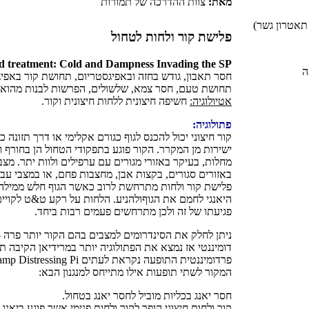
מאת:
צוות ההדרכה של תמורות
פלישת קור ולחות לטחול
d treatment: Cold and Dampness Invading the SP
חסר תאבון, גודש בחזה ובאפיגסטריום, תחושת קור באפ
תחושת טעם, חסר צמא, שלשולים, הפרשות לבנות מהואגינה,
אטיולוגיה:
חשיפה חיצונית ללחות חיצונית וקור.
פתולוגיה:
קור חיצוני יכול להכנס לגוף כגורם אקלימי או דרך תזונה 
ישירות מן המקרר. הקור פוגע בתפקודי הטחול הן בחורף והן
מחלות, בעיקר באזורי מגורים עם ערפילים ולוות יתר. מצב
באזורים סגורים, בקצות אבן, מחצבות פחם, או במצבי עב
פלישת קור ולחות מתרחשת לרוב כאשר הגוף חלש ממילה. הג
פגיעתו של זה ולכן מתרחשים פעמים רבות ביחד.
ניתן לחלק את הסינדרומים למצבים בהם הקור יותר פרה - 
דומיננטי אז נמצא את הפתולוגיה יותר במרידיאן הקיבה 
המקור לשתי תופעות אילו מתייחס למנגנון הבא:
חסר יאנג בכליות מוביל לחסר יאנג בטחול.
קור ולחות חיצוני הופך לקור ולחות פנימי אשר פוגע ביאנג 