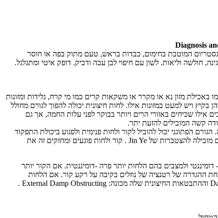
Diagnosis an
יגסטריום המוטבת בחימום, כבדות בראש, טעם מתוק בפה או חוסר
 חולשה וליאות. לשון עם חיפוי לבן עבה ודביק. דופק איטי ומתגלגל.
כמו באכילת מזון נא או מקרר או משקאות קרים כמו מי קרח, גלידות ומזונות
 בקיץ ויש למעט במזונות אילו. לחות חיצונית יכולה להפוך לגורם מחולל
ים אילו שכיחים באזורי הרים ויותר בבוקר לפני עלות החמה, אך גם
ודה קשה המובילים להזעת יתר.
ורם הפתוגני יכול להוביל לקור ולחות פנימית ולפגוע ביכולת התפקוד
היאנגי לחמם את הגוףולהניע. הלחות על רקע ט&ט לקויים מובילה להצטברות של Jin Ye . קור ולחות פוגעים ומחזקים זה את
דומיננטי ולמצבים בהם הלחות יותר פרה -דומיננטית. אם הקור יותר
תחת ההגדרה של רטנציה של נוזלים בקיבה על רקע קור. אם הלחות
פרדומיננטית התופעה נקראת לעתים Damp Distressing Pi וההתבטאות החיצונית שלה מכונה: External Damp Obstructing .
הטחול.