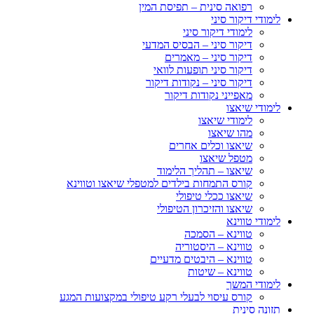
רפואה סינית – תפיסת המין
לימודי דיקור סיני
לימודי דיקור סיני
דיקור סיני – הבסיס המדעי
דיקור סיני – מאמרים
דיקור סיני תופעות לוואי
דיקור סיני – נקודות דיקור
מאפייני נקודות דיקור
לימודי שיאצו
לימודי שיאצו
מהו שיאצו
שיאצו וכלים אחרים
מטפל שיאצו
שיאצו – תהליך הלימוד
קורס התמחות בילדים למטפלי שיאצו וטווינא
שיאצו ככלי טיפולי
שיאצו והזיכרון הטיפולי
לימודי טווינא
טווינא – הסמכה
טווינא – היסטוריה
טווינא – היבטים מדעיים
טווינא – שיטות
לימודי המשך
קורס עיסוי לבעלי רקע טיפולי במקצועות המגע
תזונה סינית