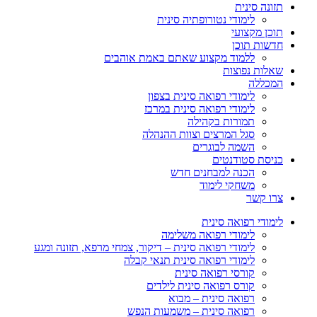
תזונה סינית
לימודי נטורופתיה סינית
תוכן מקצועי
חדשות תוכן
ללמוד מקצוע שאתם באמת אוהבים
שאלות נפוצות
המכללה
לימודי רפואה סינית בצפון
לימודי רפואה סינית במרכז
תמורות בקהילה
סגל המרצים וצוות ההנהלה
השמה לבוגרים
כניסת סטודנטים
הכנה למבחנים חדש
משחקי לימוד
צרו קשר
לימודי רפואה סינית
לימודי רפואה משלימה
לימודי רפואה סינית – דיקור, צמחי מרפא, תזונה ומגע
לימודי רפואה סינית תנאי קבלה
קורסי רפואה סינית
קורס רפואה סינית לילדים
רפואה סינית – מבוא
רפואה סינית – משמעות הנפש