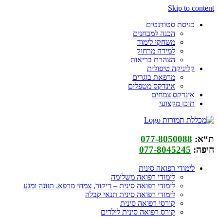
Skip to content
כניסת סטודנטים
הכנה למבחנים
משחקי לימוד
למידה מרחוק
הצהרת בריאות
קליניקה טיפולית
מרפאת בוגרים
אינדקס מטפלים
אינדקס צמחים
תוכן מקצועי
ת“א:
077-8050088
חיפה:
077-8045245
לימודי רפואה סינית
לימודי רפואה משלימה
לימודי רפואה סינית – דיקור, צמחי מרפא, תזונה ומגע
לימודי רפואה סינית תנאי קבלה
קורסי רפואה סינית
קורס רפואה סינית לילדים