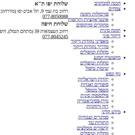
הכנה למבחנים
שלוחת יפו ת"א
צמחים
רחוב בת עמי 9, תל אביב-יפו (מדרחוב תאטרון גשר)
פורמולות ותזונה
077-8050088
אינטראקציות ותרופות
שלוחת חיפה
מחקרים ומיתוסים
תזונה סינית
רחוב העצמאות 39 (מתחם הנמל), חיפה
דיקור סיני
077-8045245
מאפייני נקודות דיקור
מדריך נקודות דיקור
מחלות וטיפולים
מקצועות המגע
מחלות וטיפולים
שיטות טיפול
גוף ונפש
יהדות וישראליות
סיפורים ואגדות
מטפל מטופל
פילוסופיה סינית
נוירו-פסיכיאטריה
רוח ורוחניות
מידע קליני
סמינרים ועבודות
התוויות נגד
קישורים מומלצים
מחלות וטיפולים