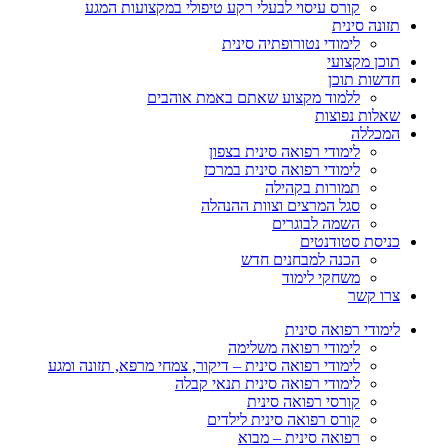
קורס עיסוי לבעלי רקע טיפולי במקצועות המגע
תזונה סינית
לימודי נטורופתיה סינית
תוכן מקצועי
חדשות תוכן
ללמוד מקצוע שאתם באמת אוהבים
שאלות נפוצות
המכללה
לימודי רפואה סינית בצפון
לימודי רפואה סינית במרכז
תמורות בקהילה
סגל המרצים וצוות ההנהלה
השמה לבוגרים
כניסת סטודנטים
הכנה למבחנים חדש
משחקי לימוד
צרו קשר
לימודי רפואה סינית
לימודי רפואה משלימה
לימודי רפואה סינית – דיקור, צמחי מרפא, תזונה ומגע
לימודי רפואה סינית תנאי קבלה
קורסי רפואה סינית
קורס רפואה סינית לילדים
רפואה סינית – מבוא