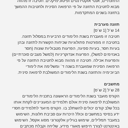
התזונתיים, אנטי אוקסידנטים ופיטוכימיקלים. חטיבה זו מהווה
מבוא לחטיבת התזונה על פי הרפואה הסינית ולחטיבות ההמשך
בתזונה בשנים המתקדמות.
תזונה מערבית
14 ש´ל [1 ש´ס]
חטיבה זו מועברת בשנת הלימודים הרביעית במסלול תזונה.
בחטיבה זו מפורטות פתולוגיות שכיחות הקשורות לתזונה ובהן
בעיות חסר, בעיות ספיגה, הפרעות מטבוליות שונות (חסר
באנזימים למשל), הפרעות אנדוקריניות (למשל מצבים סוכרתיים)
והפרעות אכילה. חטיבה זו מהווה מבוא לחטיבת התזונה על פי
הרפואה הסינית שמועברת בשנה ד´ ומשלימה את לימודי
הביוכימיה והתזונה בשנת הלימודים המשולבת לרפואה סינית.
מחשבים
28 ש´ל [2 ש´ס]
הקורס מועבר בשנת הלימודים הראשונה בתכנית הלימודים
המשולבת לרפואה סינית אולם תלמידים המעוניינים לקחת אותו
בכל שלב קודם יכולים להשתלב בו. הקורס מיועד לתלמידים חסרי
ידע בסיסי במחשבים וכולל היכרות עם סביבת חלונות, השימוש
במעבד תמלילים, שימוש בגיליון אלקטרוני מסוג אקסל, השימוש
באינטרנט לצורך חיפוש מאגרי מידע, שליחה וקבלת מכתבים