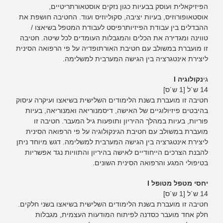
הפיזיקאלית ועוסק בבעיות כגון נזקים אוסטאורתריטיים,
אוסטאופורוזיס, בעיות יציבה, סקוליוזיס ועוד. החטיבה חושפת את
ההבדלים בין עבודת הפיזיותרפיסט לעבודת המטפל בשיאצו /
טווינה ומגדירה את הכלים והמגבלות העומדים לכל שיטה. חטיבה
זו מועברת במשולב עם חטיבת האורתופדיה על פי הרפואה הסינית
ליצירת אינטגרציה בין הגישה המערבית למשלימה.
גי
נקולוגיה I
14 ש´ל [1 ש´ס]
חטיבה זו מועברת בשנת הלימודים השלישית בשיאצו ועיקרה עיסוק
בהיבטים פיזיולוגיים של האישה, דיסמנוריאה ואמנוריאה, בעיות
פוריות, בעיות במהלך ההיריון ותופעות גיל המעבר. חטיבה זו
מועברת במשולב עם חטיבת הגינקולוגיה על פי הרפואה הסינית
ליצירת אינטגרציה בין הגישה המערבית למשלימה. דגש מיוחד ניתן
להבנת הצרכים הייחודיים לאישה בהיריון והתוויות נגד אפשריות
בטיפולי המגע והרפואה הסינית השונים.
יחסי מטפל מטופל I
14 ש´ל [1 ש´ס]
חטיבה זו מועברת בשנת הלימודים השלישית בשיאצו בשני חלקים.
חלק אחד מועבר כסדנה לפיתוח המודעות העצמית, מגבלות