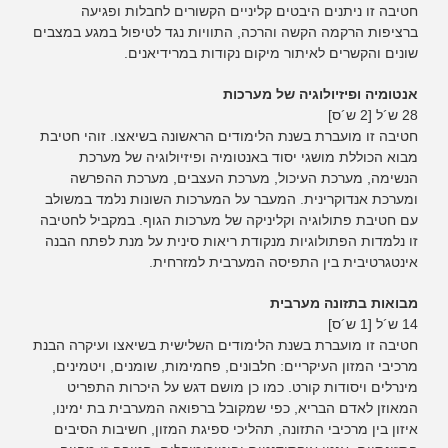
חטיבה זו ניתנים היבטים קליניים הקשורים לחבלות ופגיעה
ברציפות הרקמה הקשה והרכה, התוויות נגד לטיפול במגע במצבים
שונים והקשרים לאיתור מיקום נקודות במרידיאנים.
אנטומיה ופיזיולוגיה של מערכות
28 ש´ל [2 ש´ס]
חטיבה זו מועברת בשנת הלימודים הראשונה בשיאצו. זוהי חטיבת
מבוא הכוללת מושגי יסוד באנטומיה ופיזיולוגיה של מערכת
הנשימה, מערכת העיכול, מערכת העצבים, מערכת ההפרשה
ומערכת אנדוקרינית. המעבר על המערכות השונות נלמד במשולב
עם חטיבת פתולוגיה וקליניקה של מערכות הגוף. במקביל לחטיבה
זו נלמדות הפתולוגיות מנקודת ריאות סינית על מנת לפתח הבנה
אינטגרטיבית בין התפיסה המערבית למזרחית.
מבואות בתזונה מערבית
14 ש´ל [1 ש´ס]
חטיבה זו מועברת בשנת הלימודים השלישית בשיאצו ועיקרה הבנת
מרכיבי המזון העיקריים: חלבונים, פחמימות, שומנים, ויטמינים,
מינרלים ויסודות קורט. כמו כן מושם דגש על היכרות התפריט
המאוזן לאדם הבריא, כפי שמקובל ברפואה המערבית בת ימינו,
איזון בין מרכיבי התזונה, תהליכי ספיגת המזון, חשיבות הסיבים