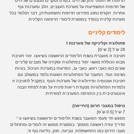
תרופות או תוספי מזון שכיחים. בקורס נסקרים מנגנונים שכיחים
של תרופות המשפיעות על מערכת העצבים, הלב ומערכות גוף
אחרות. הקורס נמנע מפירוט תרופות והשפעותיהן, דבר הנלמד בכל
מערכת קלינית בנפרד במסגרת לימודי הרפואה הקלינית.
לימודים קליניים
פתולוגיה וקליניקה של מערכות I
28 ש´ל [2 ש´ס]
חטיבה זו מועברת בשנת הלימודים הראשונה בשיאצו. זוהי חטיבת
מבוא הכוללת מושגי יסוד בפתולוגיה וסקירה של מצבים קליניים
שונים כמו כאבי ראש, כאבי גב, הפרעות במערכת העיכול, בעיות
נשימה ועוד. המעבר על הפתולוגיות השונות נלמד במשולב עם
חטיבת אנטומיה ופיזיולוגיה של מערכות הגוף. במקביל לחטיבה זו
נלמדות הפתולוגיות מנקודת ריאות סינית על מנת לפתח הבנה
אינטגרטיבית בין התפיסה המערבית למזרחית.
טיפול במצבי חרום (החייאה)
7 ש´ל [0.5 ש´ס]
מפגש חד פעמי המועבר בשנת הלימודים הראשונה בשיאצו ע´י
מדריך עזרה ראשונה מוסמך. במסגרת מפגש זה לומדים ומתרגלים
מצבי חירום כמו התחשמלות, טביעה, חנק, בליעת גוף זר,