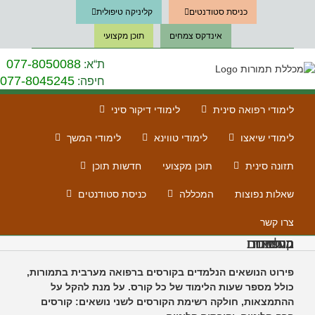
Ski
כניסת סטודנטים
קליניקה טיפולית
t
conten
אינדקס צמחים
תוכן מקצועי
077-8050088
ת“א:
077-8045245
חיפה:
לימודי רפואה סינית
לימודי דיקור סיני
לימודי שיאצו
לימודי טווינא
לימודי המשך
תזונה סינית
תוכן מקצועי
חדשות תוכן
שאלות נפוצות
המכללה
כניסת סטודנטים
צרו קשר
קורסים ברפואה מערבית הנלמדים בתמורות
פירוט הנושאים הנלמדים בקורסים ברפואה מערבית בתמורות,
כולל מספר שעות הלימוד של כל קורס. על מנת להקל על
ההתמצאות, חולקה רשימת הקורסים לשני נושאים: קורסים