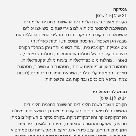
גנטיקה
21 ש´ל [1.5 ש´ס]
הקורס מועבר בשנת הלימודים הראשונה בתכנית הלימודים
המשולבת לרפואה סינית אולם בוגרי שנה ב´ בשיאצו יכולים
להשתלב בו. הקורס מתמקד בהבנת תהליכי החיים הכוללים את
מבנה הגן ושכפולו, הדפסה ומוטציות, וויסות פעולת הגן,
ציטוגנטיקה, רקומבינציה, ועוד. דגש מיוחד ניתן במהלך הקורס
להיבטים קליניים של מחלות אוטוזומליות, מחלות x רצסיבי, x
linked , מחלות מיטוכונדריאליות, בעיות מולטיפקטוריאליות,
תסמונת דאון וטריזומיות שונות , תסמונת ה x השביר, תסמונת
טארנר, תסמונת קליינפלטר, השפעת חומרים טרטוגנים (לרבות
צמחי מרפא מסוכנים) ובדיקות גנטיות שכיחות.
מבוא לפרמקולוגיה
14 ש´ל [1 ש´ס]
הקורס מועבר בשנת הלימודים הראשונה בתכנית הלימודים
המשולבת לרפואה סינית. זהו קורס מבוא הדן במושגי יסוד מעולם
הפרמקוקינטיקה והפרמקודינמיקה. בקורס נסקרים השיקולים במתן
תרופה, האפקט והתגובה המצופים, זמינות ביולוגית, נפח פיזור
וזמן מחצית חיים, קצב פינוי ואינטראקציות אפשריות עם צמחים או