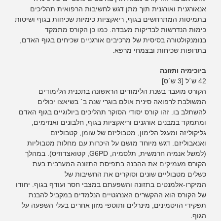
אנאורגנית ואורגנית תוך מתן דגש לחשיבות הרפואית תהליכים
בתמיסות המתרחשים בגוף, ריאקציות כימיות שכיחות בגוף ושיטות
כימות הנדרשות לבדיקות מעבדה. כמו כן הקורס מתמקד
בנומנקולטורה בסיסית של מרכיבים אורגניים שכיחים בגוף האדם,
בתרופות שכיחות ובצמחי מרפא.
ביוכימיה ותזונה
42 ש´ל [3 ש´ס]
הקורס מועבר בשנת הלימודים הראשונה בתכנית הלימודים
המשולבת לרפואה סינית אולם בוגרי שנה ב´ בשיאצו יכולים
להשתלב בו. זהו קורס יסודי הסוקר תהליכים ביולוגיים בגוף האדם
ומתמקד במבנים אורגנים וריאקציות בגוף, חלבונים ואנזימים,
גליקוליזה ומעגל הלימון, מטבוליזם של שומן, קטבוליזם
ואנאבוליזם. דגש מיוחד מושם על היכרות עם מחלות מטבוליות
(למשל אנמיה חרמשית, תלסמיה, G6PD, קטואצדוזיס). במהלך
הקורס מעמיקים את ההבנה בתפיסת התזונה המערבית בעת
כשלים מטבוליים שונים וסוקרים את החשיבות של
המיקרו-אלמנטים בתזונה והשפעתם במצבי חסר ועודף בגוף. יחודו
של הקורס הוא ההקשרים האנרגטיים הנלמדים במקביל להבנת
תפקידי הויטמינים, מינרלים ותוספי מזון אחרים בעלי השפעה על
הגוף.