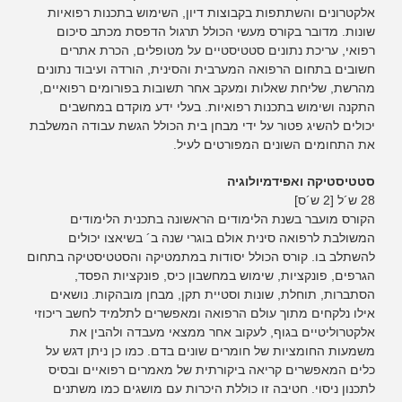
אלקטרונים והשתתפות בקבוצות דיון, השימוש בתכנות רפואיות
שונות. מדובר בקורס מעשי הכולל תרגול הדפסת מכתב סיכום
רפואי, עריכת נתונים סטטיסטיים על מטופלים, הכרת אתרים
חשובים בתחום הרפואה המערבית והסינית, הורדה ועיבוד נתונים
מהרשת, שליחת שאלות ומעקב אחר תשובות בפורומים רפואיים,
התקנה ושימוש בתכנות רפואיות. בעלי ידע מוקדם במחשבים
יכולים להשיג פטור על ידי מבחן בית הכולל הגשת עבודה המשלבת
את התחומים השונים המפורטים לעיל.
סטטיסטיקה ואפידמיולוגיה
28 ש´ל [2 ש´ס]
הקורס מועבר בשנת הלימודים הראשונה בתכנית הלימודים
המשולבת לרפואה סינית אולם בוגרי שנה ב´ בשיאצו יכולים
להשתלב בו. קורס הכולל יסודות במתמטיקה והסטטיסטיקה בתחום
הגרפים, פונקציות, שימוש במחשבון כיס, פונקציות הפסד,
הסתברות, תוחלת, שונות וסטיית תקן, מבחן מובהקות. נושאים
אילו נלקחים מתוך עולם הרפואה ומאפשרים לתלמיד לחשב ריכוזי
אלקטרוליטיים בגוף, לעקוב אחר ממצאי מעבדה ולהבין את
משמעות החומציות של חומרים שונים בדם. כמו כן ניתן דגש על
כלים המאפשרים קריאה ביקורתית של מאמרים רפואיים ובסיס
לתכנון ניסוי. חטיבה זו כוללת היכרות עם מושגים כמו משתנים