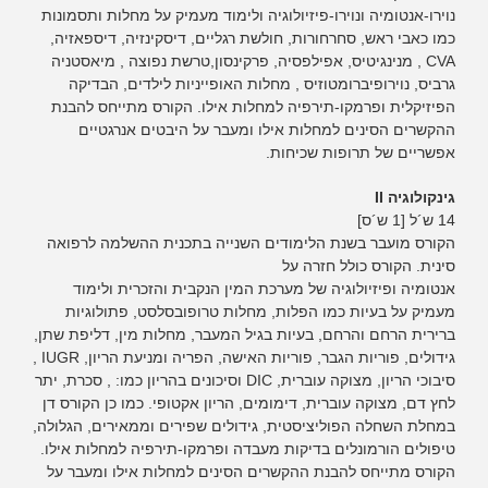
נוירו-אנטומיה ונוירו-פיזיולוגיה ולימוד מעמיק על מחלות ותסמונות
כמו כאבי ראש, סחרחורות, חולשת רגליים, דיסקינזיה, דיספאזיה,
CVA , מנינגיטיס, אפילפסיה, פרקינסון,טרשת נפוצה , מיאסטניה
גרביס, נוירופיברומטוזיס , מחלות האופייניות לילדים, הבדיקה
הפיזיקלית ופרמקו-תירפיה למחלות אילו. הקורס מתייחס להבנת
ההקשרים הסינים למחלות אילו ומעבר על היבטים אנרגטיים
אפשריים של תרופות שכיחות.
גינקולוגיה II
14 ש´ל [1 ש´ס]
הקורס מועבר בשנת הלימודים השנייה בתכנית ההשלמה לרפואה
סינית. הקורס כולל חזרה על
אנטומיה ופיזיולוגיה של מערכת המין הנקבית והזכרית ולימוד
מעמיק על בעיות כמו הפלות, מחלות טרופובסלסט, פתולוגיות
ברירית הרחם והרחם, בעיות בגיל המעבר, מחלות מין, דליפת שתן,
גידולים, פוריות הגבר, פוריות האישה, הפריה ומניעת הריון, IUGR ,
סיבוכי הריון, מצוקה עוברית, DIC וסיכונים בהריון כמו: , סכרת, יתר
לחץ דם, מצוקה עוברית, דימומים, הריון אקטופי. כמו כן הקורס דן
במחלת השחלה הפוליציסטית, גידולים שפירים וממאירים, הגלולה,
טיפולים הורמונלים בדיקות מעבדה ופרמקו-תירפיה למחלות אילו.
הקורס מתייחס להבנת ההקשרים הסינים למחלות אילו ומעבר על