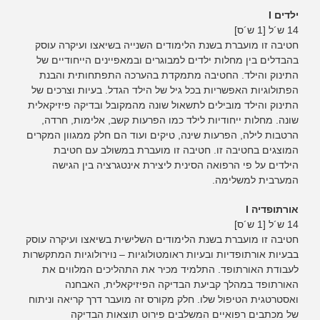
ילדים I
14 ש´ל [1 ש´ס]
חטיבה זו מועברת בשנת הלימודים השנייה בשיאצו ועיקרה עוסק
בהבדלים בין מחלות ילדים למבוגרים ובמאפיינים הייחודיים של
התינוק והילד. החטיבה מתמקדת בהערכה התפתחותית והבנת
הפתולוגיות האפשריות בכל גיל של הילד הגדל. בעיות וצרכים של
התינוק והילד מובילים לתשאול שונה מהמקובל ובדיקה פיזיקאלית
שונה. מחלות ייחודיות לילד כמו הפרעות קשב, אלימות, חרדה,
הרטבות לילה, הפרעות שינה, טיקים ועוד הם חלק ממגוון המקרים
המוצגים בחטיבה זו. חטיבה זו מועברת במשולב עם חטיבת
הילדים על פי הרפואה הסינית ליצירת אינטגרציה בין הגישה
המערבית למשלימה.
אורתופדיה I
14 ש´ל [1 ש´ס]
חטיבה זו מועברת בשנת הלימודים השלישית בשיאצו ועיקרה עוסק
בבעיות אורתופדיות ובעיות ראומטולוגיות – נוירולוגיות המתקשרות
לעבודת האורתופד. התלמיד מכיר את התהליכים המלווים את
האורתופד במהלך קביעת הבדיקה הפיזיקאלית, האבחנה
ואסטרטגית הטיפול שלו. חלק מקורס זה מועבר דרך קריאה וניתוח
של מכתבים רפואיים המשלבים פירוט תוצאות הבדיקה