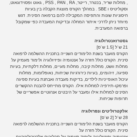
, מחלות שריר, בכטרר, רייטר, PSS , PAN , RA , גאוט ופסוידוגאוט,
וסקוליטיס ו SBE . במהלך הקורס מוצגת הקבלה בין בעיות
חיסוניות שונות והתפיסה המקבילה להם ברפואה הסינית. דגש
מיוחד ניתן לדרכי איתור המחלה ובדיקות המעבדה כפי שמקובל
ברפואה המערבית.
גסטרואנטרולוגיה
21 ש´ל [1.5 ש´ס]
הקורס מועבר בשנת הלימודים השנייה בתכנית ההשלמה לרפואה
סינית. הקורס כולל חזרה על אנטומיה ופיזיולוגיה ולימוד מעמיק על
מחלות וושט, מחלות קיבה, מחלות מעיים, מחלות דלקתיות, בעיות
ספיגה, זיהומים, בעיות כירורגיות שכיחות, נאופלזמות, מחלות
עיכול האופייניות לילדים, בדיקות מעבדה ואבחנת בעיות ספיגה
ופרמקו-תירפיה למחלות אילו. הקורס מתייחס להבנת ההקשרים
הסינים למחלות אילו ומעבר על היבטים אנרגטיים אפשריים של
תרופות שכיחות.
אלקטרוליטים ונפרולוגיה
28 ש´ל [2 ש´ס]
הקורס מועבר בשנת הלימודים השנייה בתכנית ההשלמה לרפואה
סינית. הקורס כולל חזרה על
אנטומיה ופיזיולוגיה ולימוד מעמיק על תהליכים אלקטרוליטריים