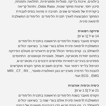
ביולוגים, איכות בדיקה, סגוליות וספציפיות, תחלואה ותמותה,
סיכון יחסי, שיטות מחקר שונות, Odds Ratio, ותרגול קריאה
ביקורתית של מאמרים שונים. חטיבה זו מהווה בסיס לעבודת
המחקר המבוצעת לאורך תכנית הלימודים הלימודים המשולבת
לרפואה סינית.
פיזיקה רפואית
14 ש´ל [1 ש´ס]
הקורס מועבר בשנת הלימודים הראשונה בתכנית הלימודים
המשולבת לרפואה סינית אולם בוגרי שנה ב´ בשיאצו יכולים
להשתלב בו. קורס בסיסי הכולל פרקים תיאורטיים מעולם הפיזיקה
בתחום יסודות מכאניקה, חשמל, מגנטיות וקוואנטים. התחומים
מפורטים בעיניים רפואיות ומדגישים היבטים ביו-מכאניים ש,
הטיפול בלייזר רפואי ועוד. פרקים חשובים מתוך הקורס מוקדשים
להבנת כלי הדמיה מערביים כגון האולטרה-סאונד, MRI , CT , RX ,
ECG , EMG ועוד.
כימיה וכימיה אורגנית
21 ש´ל [1.5 ש´ס]
הקורס מועבר בשנת הלימודים הראשונה בתכנית הלימודים
המשולבת לרפואה סינית אולם בוגרי שנה ב´ בשיאצו יכולים
להשתלב בו. זהו קורס מבוא הדן בהיבטים מעשיים של כימיה