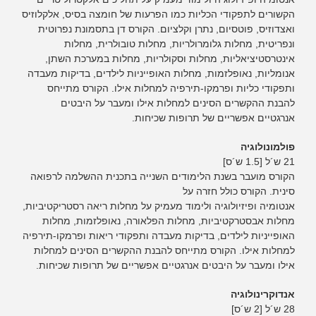
הקשורים לתפקודי הכליות כמו הפרעות של חומצה בסיס, אלקלוזיס
ואצדוזיס, פוטסיום, נתרן וקלציום. הקורס דן בתסמונת נפרוטית
ונפריטית, מחלות גלומרולריות, מחלות טובולרית, מחלות
אינטרסטיציאליות, מחלות וסקולריות, מחלות במערכת השתן,
אנומליות, נאופלזמות, מחלות האופייניות לילדים, בדיקות מעבדה
ותפקודי כליות ופרמקו-תירפיה למחלות אילו. הקורס מתייחס
להבנת ההקשרים הסינים למחלות אילו ומעבר על היבטים
אנרגטיים אפשריים של תרופות שכיחות.
פולמונולוגיה
21 ש´ל [1.5 ש´ס]
הקורס מועבר בשנת הלימודים השנייה בתכנית ההשלמה לרפואה
סינית. הקורס כולל חזרה על
אנטומיה ופיזיולוגיה ולימוד מעמיק על מחלות ריאה רסטריקטיביות,
מחלות אבסטרקטיביות, מחלות הפלאורה, נאופלזמות, מחלות
האופייניות לילדים, בדיקות מעבדה ותפקודי ריאות ופרמקו-תירפיה
למחלות אילו. הקורס מתייחס להבנת ההקשרים הסינים למחלות
אילו ומעבר על היבטים אנרגטיים אפשריים של תרופות שכיחות.
אנדוקרינולוגיה
28 ש´ל [2 ש´ס]