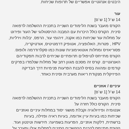
היבטים אנרגטיים אפשריים של תרופות שכיחות.
עור
14 ש´ל [1 ש´ס]
הקורס מועבר בשנת הלימודים השנייה בתכנית ההשלמה לרפואה
סינית. הקורס כולל היכרות עם המבנה ההיסטולוגי של העור ופירוט
על מחלות עור שכיחות כמו אקנה, זיהומי עור, הרפס, יבלות וירליות,
HPV , פטרות, האלופציה, אטופיק דרמטיטיס, אורטיקריה,
פסוריאזיס ומחלות אוטואימוניות שונות כמו סקלרודרמה ולופוס.
הקורס מתייחס לטיפולים תרופתיים שכיחים לרבות תפקודיהם
האנרגטיים. קורס זה מסכם מגוון רחב של מחלות שנלמדו בפרקים
קודמים ומהווה בסיס להבנת הפרעות פנימיות דרך הבדיקה
הפיזיקלית מנקודת ריאות מערבית וסינית כאחד.
עיניים / אוזניים
14 ש´ל [1 ש´ס]
הקורס מועבר בשנת הלימודים השנייה בתכנית ההשלמה לרפואה
סינית. הקורס כולל חזרה על
אנטומיה ופיזיולוגיה וקבלת מושגי יסוד במחלות עיניים ואוזניים
שכיחות כמו בעיות עיין אדומה, בעיות ראיה ופזילה, בעיות
ברשתית, דלקות אוזניים, הפרעות בשמיעה: חירשות וטינטון ועוד.
הקורס מתייחס להבנת ההקשרים הסינים למחלות אילו ומעבר על