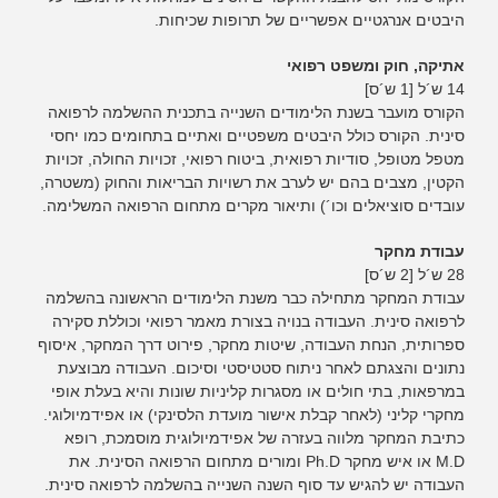
היבטים אנרגטיים אפשריים של תרופות שכיחות.
אתיקה, חוק ומשפט רפואי
14 ש´ל [1 ש´ס]
הקורס מועבר בשנת הלימודים השנייה בתכנית ההשלמה לרפואה
סינית. הקורס כולל היבטים משפטיים ואתיים בתחומים כמו יחסי
מטפל מטופל, סודיות רפואית, ביטוח רפואי, זכויות החולה, זכויות
הקטין, מצבים בהם יש לערב את רשויות הבריאות והחוק (משטרה,
עובדים סוציאלים וכו´) ותיאור מקרים מתחום הרפואה המשלימה.
עבודת מחקר
28 ש´ל [2 ש´ס]
עבודת המחקר מתחילה כבר משנת הלימודים הראשונה בהשלמה
לרפואה סינית. העבודה בנויה בצורת מאמר רפואי וכוללת סקירה
ספרותית, הנחת העבודה, שיטות מחקר, פירוט דרך המחקר, איסוף
נתונים והצגתם לאחר ניתוח סטטיסטי וסיכום. העבודה מבוצעת
במרפאות, בתי חולים או מסגרות קליניות שונות והיא בעלת אופי
מחקרי קליני (לאחר קבלת אישור מועדת הלסינקי) או אפידמיולוגי.
כתיבת המחקר מלווה בעזרה של אפידמיולוגית מוסמכת, רופא
M.D או איש מחקר Ph.D ומורים מתחום הרפואה הסינית. את
העבודה יש להגיש עד סוף השנה השנייה בהשלמה לרפואה סינית.