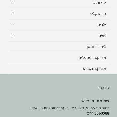
גוף ונפש
מידע קליני
ילדים
נשים
לימודי המשך
אינדקס המטפלים
אינדקס צמחים
צרו קשר
שלוחת יפו ת"א
רחוב בת עמי 9, תל אביב-יפו (מדרחוב תאטרון גשר)
077-8050088