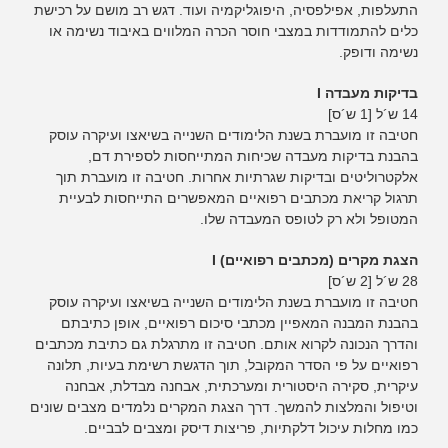
התעלפות, אפילפסיה, היפוגליקמיה ועוד. דגש רב מושם על רכישת
כלים להתמודדות במצבי חוסר הכרה המלווים באיבוד נשימה או
נשימה ודופק.
בדיקות מעבדה I
14 ש´ל [1 ש´ס]
חטיבה זו מועברת בשנת הלימודים השנייה בשיאצו ועיקרה עוסק
בהבנת בדיקות מעבדה שכיחות המתייחסות לספירת דם,
אלקטרוליטים ובדיקות שגרתיות אחרות. חטיבה זו מועברת תוך
תרגול קריאת מכתבים רפואיים המאפשרים התייחסות לבעיית
המטופל ולא רק לטופס המעבדה שלו.
הצגת מקרים (מכתבים רפואיים) I
28 ש´ל [2 ש´ס]
חטיבה זו מועברת בשנת הלימודים השנייה בשיאצו ועיקרה עוסק
בהבנת המבנה המאפיין מכתבי סיכום רפואיים, אופן כתיבתם
והדרך הנכונה לקרוא אותם. חטיבה זו מתרגלת גם כתיבת מכתבים
רפואיים על פי הסדר המקובל, תוך הדגשת רשימת בעיות, תלונה
עיקרית, סקירה היסטורית ומערכתית, אבחנה מבדלת, אבחנה
וטיפול והמלצות להמשך. דרך הצגת המקרים נלמדים מצבים שונים
כמו מחלות עיכול דלקתיות, פריצות דיסק ומצבים לבביים.