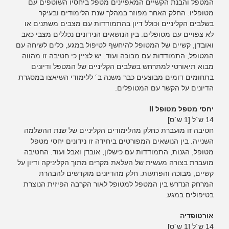
המטפל והבנת הקשיים המאפיינים מטפל ביחסיו השוטפים עם
מטופליו. החלק האחר מפוזר במהלך שנת הלימודים ובעיקר
בשלבים הקליניים וכולל דיון בהתמודדות עם מצבים משתנים או
לא צפויים עם מטופלים. בין הנושאים הנידונים נכללים מצבי כאב
ואובדן, קשיים של המטופל להיחשף לטיפול במגע, כלים לשיחה עם
המטופל, התמודדות עם מבוכה ועוד. יש לציין כי חטיבה זו מהווה
מבוא תיאורטי למתרחש בשלבים הקליניים של המטפל ודיונים
בתחומים דומים מבוצעים כבר משנה ב´ ללימודי השיאצו במסגרת
הדיונים על הקשר עם המטופלים.
יחסי מטפל מטופל II
14 ש´ל [1 ש´ס]
חטיבה זו מועברת כחלק מהלימודים הקליניים של שנת ההשלמה
השנייה. בין הנושאים המפורטים ביחידה זו נידונים יחסי מטפל
מטופל, הגנות, התמודדות עם כישלון, אובדן ואבל ועוד. החטיבה
מועברת בצורה מעשית של העלאת מקרים מתוך הקליניקה ודיון על
קשיים, מבוכה והפתעות. חלק מהדיונים מוקדשים להבהרת
המרחק הנדרש בין המטפל למטופל לאור הקרבה הפיזית הנוצרת
בטיפולים במגע.
אורטופדיה
14 ש´ל [1 ש´ס]