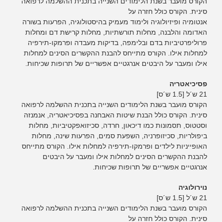
הקורס מועבר בשנת הלימודים השנייה בתכנית ההשלמה לרפואה
סינית. הקורס כולל חזרה על
אנטומיה ופיזיולוגיה ולימוד מעמיק בהיסטולוגיה, הפרעות בשורה
האדומה והלבנה, מחלות תורשתיות, מחלות קרישת דם ומחלות
פרוליפרטיביות בדם ובלימפה, בדיקות מעבדה ופרמקו-תירפיה
למחלות אילו. הקורס מתייחס להבנת ההקשרים הסינים למחלות
אילו ומעבר על היבטים אנרגטיים אפשריים של תרופות שכיחות.
פסיכיאטריה
21 ש´ל [1.5 ש´ס]
הקורס מועבר בשנת הלימודים השנייה בתכנית ההשלמה לרפואה
סינית. הקורס כולל הבנת שיטות האבחנה בפסיכיאטריה, אנמנזה
וסטטוס, תסמונות כמו דיכאון, חרדה, סכיזואפקטיביות, מחלות
ביפולריות, סכיזופרניה, השפעת סמים, הפרעות שינה, מחלות
האופייניות לילדים ופרמקו-תירפיה למחלות אילו. הקורס מתייחס
להבנת ההקשרים הסינים למחלות אילו ומעבר על היבטים
אנרגטיים אפשריים של תרופות שכיחות.
נוירולוגיה
21 ש´ל [1.5 ש´ס]
הקורס מועבר בשנת הלימודים השנייה בתכנית ההשלמה לרפואה
סינית. הקורס כולל חזרה על