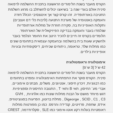
הקורס מועבר בשנת הלימודים הראשונה בתכנית ההשלמה לרפואה
סינית אולם בוגרי שנה ב´ בשיאצו יכולים להשתלב בו מרגע השלמת
החטיבה באורתופדיה. זהו קורס קצר אך אינטנסיבי הכולל חזרה
והעמקה באנטומיה של מערכת התנועה (לרבות כלי דם ועצבים)
ותקלות האופייניות בה, סקירה חוזרת על מחלות אורתופדיות
שנלמדו בעבר והעמקה בבדיקה הפיזיקאלית של האורתופד.
הלומדים בקורס זה חייבים להכיר היטב את החומר הנלמד בעבר
ולהשקיע שעות בית בהשלמה ובהעמקה עצמאית בתחומים שונים
כמו מחלות שלד, טראומה, ניתוחים שכיחים, דיסקופתיות ובעיות
אופייניות בילדים.
אימונולוגיה וראומטולוגיה
42 ש´ל [3 ש´ס]
הקורס מועבר בשנת הלימודים הראשונה בתכנית ההשלמה לרפואה
סינית. הקורס סוקר את התפתחות האימונולוגיה ומפרט בתחומים
כמו רבגוניות, זיכרון חיסוני, אנטיגנים, משלים, מבחנים אימוניים,
אברי מע´ החיסון, תאי B ותאי T , התגובה החיסונית וספציפיות.
דגש מיוחד מושם על הבנת מחלות שונות כמו אלרגיות, GVH ,
Digeorge , SCID , C1 , C3 , מחלת ברוטון, הפרעות בפגוציטוזיס,
אידס, שחפת, פרזיטים, קנדידה והרפס. כמו כן מפורטות מחלות
ראומטיות בעלות רקע אוטו-אימוני כמו SLE , סקלרודרמה, CREST