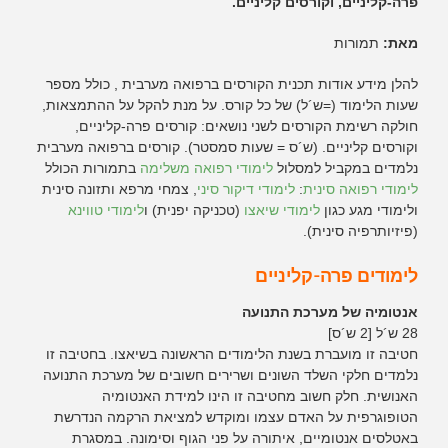
פרה-קליניים, וקורסים קליניים.
מאת:
תמורות
להלן מידע אודות תכנית הקורסים ברפואה מערבית , כולל מספר
שעות הלימוד (=ש´ל) של כל קורס. על מנת להקל על ההתמצאות,
חולקה רשימת הקורסים לשני נושאים: קורסים פרה-קליניים,
וקורסים קליניים. (ש´ס = שעות סמסטר). קורסים ברפואה מערבית
נלמדים במקביל למסלול
לימודי רפואה משלימה
בתמורות הכולל
לימודי רפואה סינית
:
לימודי דיקור סיני
, צמחי מרפא ותזונה סינית
ולימודי מגע כגון
לימודי שיאצו
(טכניקה יפנית) ו
לימודי טווינא
(פיזיותרפיה סינית).
לימודים פרה-קליניים
אנטומיה של מערכת התנועה
28 ש´ל [2 ש´ס]
חטיבה זו מועברת בשנת הלימודים הראשונה בשיאצו. בחטיבה זו
נלמדים חלקי השלד השונים ושרירים חשובים של מערכת התנועה
האנושית. חלק חשוב מחטיבה זו הינו למידת האנטומיה
הטופוגרפית על האדם עצמו ומוקדש למציאת הרקמה הנדרשת
באטלסים אנטומיים, איתורה על פני הגוף וסימונה. במסגרת