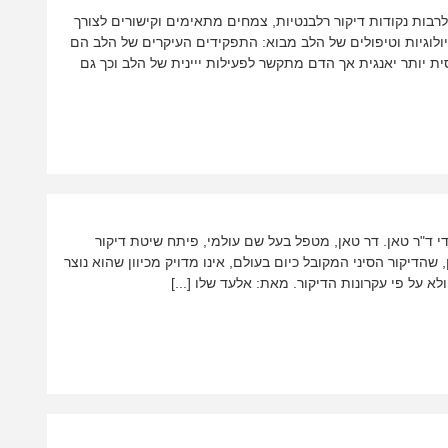
 לרבות נקודות דיקור רלבנטיות, צמחים מתאימים וקישורים לצורך
לוגיות וטיפולים של הלב מבוא: התפקידים העיקרים של הלב הם
ית יותר יאנגית אך הדם מתקשר לפעילות ייינית של הלב וכך גם
 שיטה שפותחה על ידי ד"ר טאן. דר טאן, מטפל בעל שם עולמי, פיתח שיטת דיקור
ור הסיני הנהוג ב TCM. דר טאן טוען, שהדיקור הסיני המקובל כיום בעולם, אינו מדויק מכיוון שהוא נוצר
על פי עקרונות הדיקור. מאת: אלעד שלו [...]