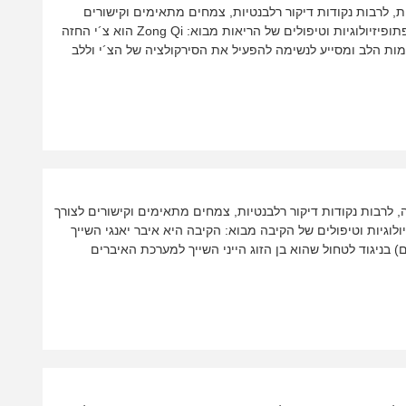
ות, לרבות נקודות דיקור רלבנטיות, צמחים מתאימים וקישורים
לצורך הרחבה והעמקה. מאת: צוות ההדרכה של תמורות פתופיזיולוגיות וטיפולים של הריאות מבוא: Zong Qi הוא צ´י החזה
מות הלב ומסייע לנשימה להפעיל את הסירקולציה של הצ´י וללב
ה, לרבות נקודות דיקור רלבנטיות, צמחים מתאימים וקישורים לצורך
גיות וטיפולים של הקיבה מבוא: הקיבה היא איבר יאנגי השייך
ים דרכם) בניגוד לטחול שהוא בן הזוג הייני השייך למערכת האיברים