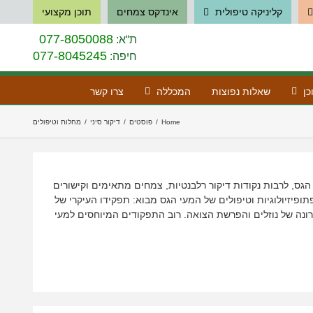
קליניקה טיפולית
אינדקס צמחים
תוכן מקצועי
077-8050088
ת“א:
077-8045245
חיפה:
כן
שאלות נפוצות
המכללה
צרו קשר
Home
/
פוסטים
/
דיקור סיני
/
מחלות וטיפולים
 הגס, לרבות נקודות דיקור רלבנטיות, צמחים מתאימים וקישורים
פיזיולוגיות וטיפולים של המעי הגס מבוא: תפקידו העיקרי של
רונה של נוזלים והפרשת הצואה. רוב התפקודים המיוחסים למעי