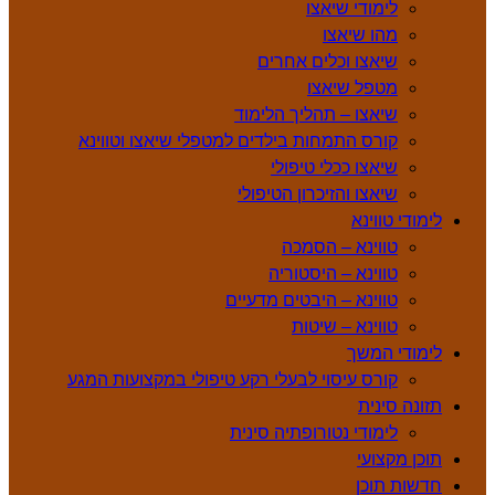
לימודי שיאצו
מהו שיאצו
שיאצו וכלים אחרים
מטפל שיאצו
שיאצו – תהליך הלימוד
קורס התמחות בילדים למטפלי שיאצו וטווינא
שיאצו ככלי טיפולי
שיאצו והזיכרון הטיפולי
לימודי טווינא
טווינא – הסמכה
טווינא – היסטוריה
טווינא – היבטים מדעיים
טווינא – שיטות
לימודי המשך
קורס עיסוי לבעלי רקע טיפולי במקצועות המגע
תזונה סינית
לימודי נטורופתיה סינית
תוכן מקצועי
חדשות תוכן