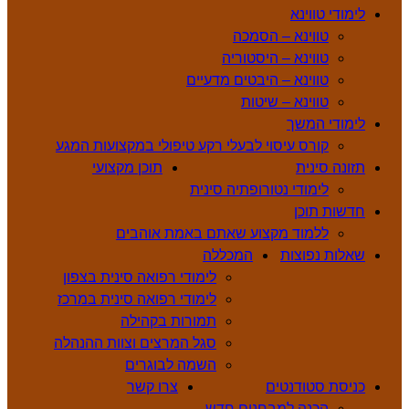
לימודי טווינא
טווינא – הסמכה
טווינא – היסטוריה
טווינא – היבטים מדעיים
טווינא – שיטות
לימודי המשך
קורס עיסוי לבעלי רקע טיפולי במקצועות המגע
תזונה סינית
תוכן מקצועי
לימודי נטורופתיה סינית
חדשות תוכן
ללמוד מקצוע שאתם באמת אוהבים
שאלות נפוצות
המכללה
לימודי רפואה סינית בצפון
לימודי רפואה סינית במרכז
תמורות בקהילה
סגל המרצים וצוות ההנהלה
השמה לבוגרים
כניסת סטודנטים
צרו קשר
הכנה למבחנים חדש