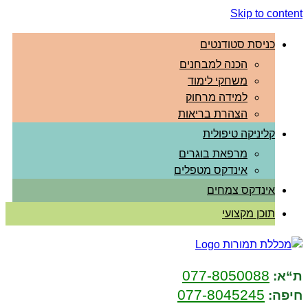
Skip to content
כניסת סטודנטים
הכנה למבחנים
משחקי לימוד
למידה מרחוק
הצהרת בריאות
קליניקה טיפולית
מרפאת בוגרים
אינדקס מטפלים
אינדקס צמחים
תוכן מקצועי
077-8050088
ת“א:
077-8045245
חיפה: